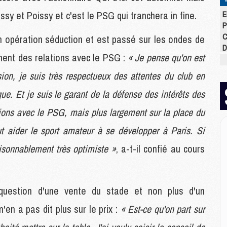
y et Poissy et c'est le PSG qui tranchera in fine.
E
P
C
n opération séduction et est passé sur les ondes de
D
ment des relations avec le PSG :
« Je pense qu'on est
M
M
sion, je suis très respectueux des attentes du club en
M
M
e. Et je suis le garant de la défense des intérêts des
M
tions avec le PSG, mais plus largement sur la place du
M
ut aider le sport amateur à se développer à Paris. Si
aisonnablement très optimiste »
, a-t-il confié au cours
M
M
C
M
n question d'une vente du stade et non plus d'un
C
M
'en a pas dit plus sur le prix :
« Est-ce qu'on part sur
M