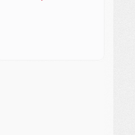
urope
- Gros coup dur pour Aston Villa avant de croiser le PSG
DIMANCHE 02 AOÛT
ercato
- Le transfert de Kolo Muani à la Juventus est officiel
ercato
- [MAJ] Le PSG a fait une grosse offre à Parme pour Suzuki
ercato
- Le PSG a envoyé une première offre pour Mika Godts
lub
- Après Pacho, d'autres retours en vue
ercato
- Changement de dernière minute pour Kolo Muani
SAMEDI 01 AOÛT
ercato
- L'agent de Mika Godts confirme un accord avec le PSG
lub
- Quels numéros de maillot pour Akliouche et Digne au PSG ?
atch
- Un hommage prévu lors de Brest/PSG
ercato
- Le PSG et le Barça ont rendez-vous pour Ferran Torres
ercato
- Guéla Doué dans les listes du PSG
ercato
- Le transfert de Mika Godts au PSG en bonne voie
VENDREDI 31 JUILLET
atch
- Un diffuseur annoncé pour les deux premiers matchs amicaux du PSG
ercato
- Le transfert d'Akliouche au PSG bouclé, le montant se précise
lub
- Un retour majeur dans le groupe du PSG