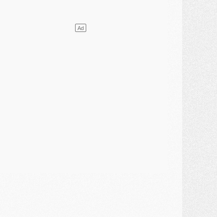
lub
- [MAJ] Ndjantou et deux jeunes du PSG annoncés dans un tournoi U21
ercato
- L'étonnante piste Suzuki confirmée et onéreuse
JEUDI 30 JUILLET
élections
- Ancelotti fait le ménage au Brésil mais veut garder Marquinhos
ercato
- Le statu quo du milieu du PSG se précise
lub
- Le PSG plutôt que la FIFA pour Al-Khelaïfi, poussé par l'UEFA ?
ercato
- Le PSG presserait Ferran Torres de se décider, deux pistes de secours
lub
- Déguisements, shopping, double scouting, Luis Campos dévoile ses méthodes
ercato
- Kroupi retiré du mercato
ercato
- Enfin une avancée dans le transfert d'Akliouche
MERCREDI 29 JUILLET
ercato
- Ferran Torres priorité du PSG, mais ouvert à tout
ercato
- Première offre de Liverpool en approche pour Barcola
ercato
- Le montant du transfert de Kolo Muani se précise, la formule aussi
ercato
- Kolo Muani attendu en Italie, son transfert débloqué
ercato
- Monaco a encore repoussé une offre du PSG pour Akliouche
ercato
- Liverpool presque d'accord avec Barcola, le PSG pas du tout
ercato
- Moment décisif pour le transfert de Kolo Muani