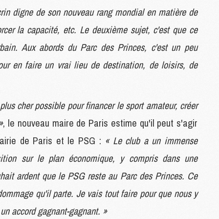
écrin digne de son nouveau rang mondial en matière de
orcer la capacité, etc. Le deuxième sujet, c'est que ce
M
C
urbain. Aux abords du Parc des Princes, c'est un peu
M
M
our en faire un vrai lieu de destination, de loisirs, de
F
C
M
 plus cher possible pour financer le sport amateur, créer
»
, le nouveau maire de Paris estime qu'il peut s'agir
P
M
airie de Paris et le PSG :
« Le club a un immense
C
osition sur le plan économique, y compris dans une
R
M
ouhait ardent que le PSG reste au Parc des Princes. Ce
M
dommage qu'il parte. Je vais tout faire pour que nous y
C
e un accord gagnant-gagnant. »