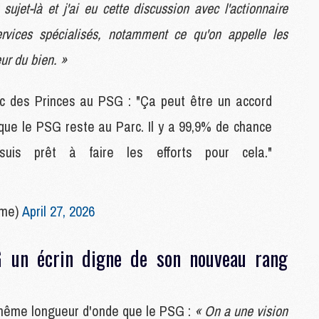
ujet-là et j'ai eu cette discussion avec l'actionnaire
C
M
rvices spécialisés, notamment ce qu'on appelle les
ur du bien. »
S
M
c des Princes au PSG : "Ça peut être un accord
C
que le PSG reste au Parc. Il y a 99,9% de chance
M
C
is prêt à faire les efforts pour cela."
M
M
mme)
April 27, 2026
M
M
G un écrin digne de son nouveau rang
M
M
M
M
a même longueur d'onde que le PSG :
« On a une vision
M