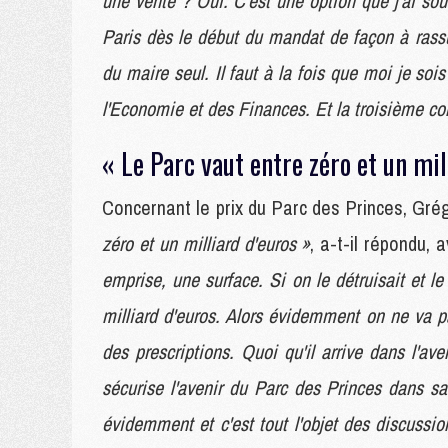
une vente ? Oui. C'est une option que j'ai souh
Paris dès le début du mandat de façon à rassur
du maire seul. Il faut à la fois que moi je soi
l'Economie et des Finances. Et la troisième con
« Le Parc vaut entre zéro et un mil
Concernant le prix du Parc des Princes, Gré
zéro et un milliard d'euros »
, a-t-il répondu,
emprise, une surface. Si on le détruisait et l
milliard d'euros. Alors évidemment on ne va p
des prescriptions. Quoi qu'il arrive dans l'av
sécurise l'avenir du Parc des Princes dans sa 
évidemment et c'est tout l'objet des discussi