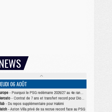
NEWS
JEUDI 06 AOÛT
urope
- Pourquoi le PSG redémarre 2026/27 au 4e rang du coefficient UEFA
ercato
- Contrat de 7 ans et transfert record pour Diomandé loin du PSG
lub
- Du repos supplémentaire pour Hakimi
atch
- Aston Villa privé de sa recrue record face au PSG