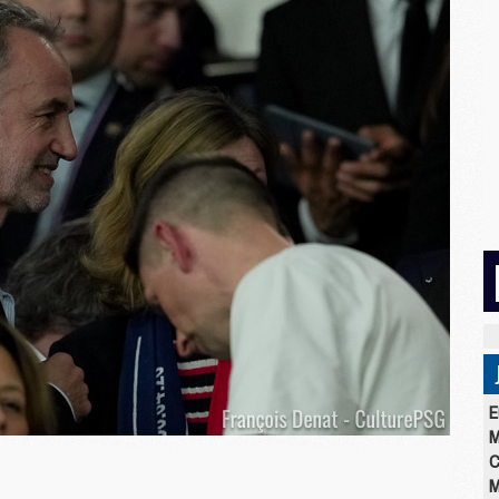
E
M
C
M