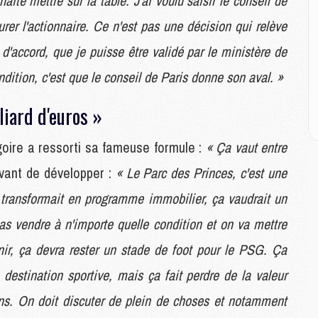
aité mettre sur la table. J'ai voulu saisir le conseil de
E
er l'actionnaire. Ce n'est pas une décision qui relève
M
s d'accord, que je puisse être validé par le ministère de
M
dition, c'est que le conseil de Paris donne son aval. »
M
C
liard d'euros »
M
goire a ressorti sa fameuse formule :
« Ça vaut entre
M
 avant de développer :
« Le Parc des Princes, c'est une
C
M
e transformait en programme immobilier, ça vaudrait un
M
M
as vendre à n'importe quelle condition et on va mettre
M
enir, ça devra rester un stade de foot pour le PSG. Ça
destination sportive, mais ça fait perdre de la valeur
M
ons. On doit discuter de plein de choses et notamment
M
C