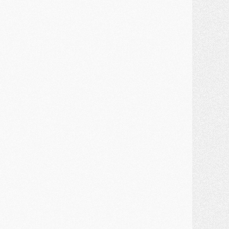
MARDI 28 JUILLET
ercato
- Des intermédiaires ont tenté de relancer Diomande au PSG
lub
- Au moins neuf jeunes conviés à l'entraînement des pros
ercato
- Une partie du communiqué du PSG sur Diomande expliquée
ercato
- Barcola futur plus gros transfert de l'été ?
ormation
- Retour sur la saison des U17 du PSG en 7 chiffres clés
lub
- Le PSG connaît ses premiers matches de septembre
ercato
- Un troisième prêt bouclé par le PSG
LUNDI 27 JUILLET
odcast
- Podcast CulturePSG à 22h : Mercato (Barcola, Diomande, etc)
ercato
- La prolongation de Dembélé au PSG dans la dernière ligne droite
lub
- Le PSG a fait sa reprise avec... 9 joueurs
és. sociaux
- Les Portugais du PSG réunis pendant leurs vacances
ercato
- Le PSG avance sur la piste Suzuki
ercato
- Après Digne, un autre défenseur en approche au PSG ?
lub
- Une petite quinzaine de joueurs attendus pour la reprise de l'entraînement du PSG
DIMANCHE 26 JUILLET