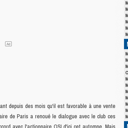
M
M
M
M
M
M
M
M
M
C
M
M
M
M
M
nt depuis des mois qu'il est favorable à une vente
M
ire de Paris a renoué le dialogue avec le club ces
M
cord avec l'actionnaire QSI d'ici cet automne. Mais