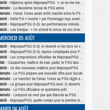
atch
- Ndjantou après Majorque/PSG : « Je ne me mets pas de plafond »
ercato
- La deuxième recrue du PSG arrive
ercato
- Ferran Torres aurait enfin tranché entre le PSG et le Barça
atch
- Rafel Pol « touché » par l'hommage reçu avant Majorque/PSG
atch
- Majorque/PSG (3-0), les performances individuelles
atch
- Luis Enrique : « On attend le retour de nos internationaux »
MERCREDI 05 AOÛT
atch
- Majorque/PSG (3-0), le résumé et les buts en video
atch
- Majorque/PSG (3-0), reprise compliquée pour Paris
atch
- Les compositions officielles de Majorque/PSG avec Kvara et de nombreux jeunes
lub
- Casquettes, maillots de bain, padel, le PSG lance sa collection été
atch
- Un des nouveaux maillots pour Majorque/PSG
ercato
- Le PSG prépare une nouvelle offre pour Suzuki
ercato
- Le transfert de Ferran Torres au PSG réglé avant le 12 août ?
atch
- Le groupe pour Majorque/PSG avec 11 absents
ercato
- Le PSG officialise un quatrième prêt
ercato
- Liverpool ne veut pas que Barcola au PSG
atch
- Majorque/PSG, quelle compo pour le premier match de la saison 2026/27 ?
MARDI 04 AOÛT