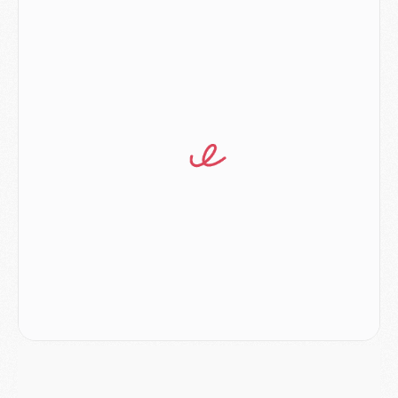
Mercato
- Ayari file en Ligue 2
Club
- Le PSG s'associe avec un géant de la tech
Mercato
- Vu d'Italie, le transfert de Suzuki au PSG est bien engagé
Mercato
- Ferran Torres ne serait pas à vendre, mais...
Europe
- Gros coup dur pour Aston Villa avant de croiser le PSG
DIMANCHE 02 AOÛT
Mercato
- Le transfert de Kolo Muani à la Juventus est officiel
Mercato
- [MAJ] Le PSG a fait une grosse offre à Parme pour Suzuki
Mercato
- Le PSG a envoyé une première offre pour Mika Godts
Club
- Après Pacho, d'autres retours en vue
Mercato
- Changement de dernière minute pour Kolo Muani
SAMEDI 01 AOÛT
Mercato
- L'agent de Mika Godts confirme un accord avec le PSG
Club
- Quels numéros de maillot pour Akliouche et Digne au PSG ?
Match
- Un hommage prévu lors de Brest/PSG
Mercato
- Le PSG et le Barça ont rendez-vous pour Ferran Torres
Mercato
- Guéla Doué dans les listes du PSG
Mercato
- Le transfert de Mika Godts au PSG en bonne voie