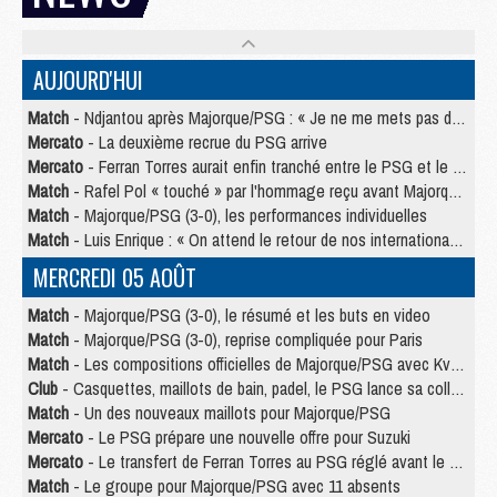
AUJOURD'HUI
Match
- Ndjantou après Majorque/PSG : « Je ne me mets pas de plafond »
Mercato
- La deuxième recrue du PSG arrive
Mercato
- Ferran Torres aurait enfin tranché entre le PSG et le Barça
Match
- Rafel Pol « touché » par l'hommage reçu avant Majorque/PSG
Match
- Majorque/PSG (3-0), les performances individuelles
Match
- Luis Enrique : « On attend le retour de nos internationaux »
MERCREDI 05 AOÛT
Match
- Majorque/PSG (3-0), le résumé et les buts en video
Match
- Majorque/PSG (3-0), reprise compliquée pour Paris
Match
- Les compositions officielles de Majorque/PSG avec Kvara et de nombreux jeunes
Club
- Casquettes, maillots de bain, padel, le PSG lance sa collection été
Match
- Un des nouveaux maillots pour Majorque/PSG
Mercato
- Le PSG prépare une nouvelle offre pour Suzuki
Mercato
- Le transfert de Ferran Torres au PSG réglé avant le 12 août ?
Match
- Le groupe pour Majorque/PSG avec 11 absents