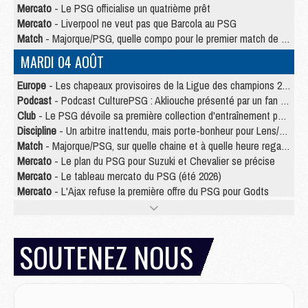
Mercato
- Le PSG officialise un quatrième prêt
Mercato
- Liverpool ne veut pas que Barcola au PSG
Match
- Majorque/PSG, quelle compo pour le premier match de la saison 2026/27 ?
MARDI 04 AOÛT
Europe
- Les chapeaux provisoires de la Ligue des champions 2026/27
Podcast
- Podcast CulturePSG : Akliouche présenté par un fan de Monaco
Club
- Le PSG dévoile sa première collection d'entraînement pour 2026/2027
Discipline
- Un arbitre inattendu, mais porte-bonheur pour Lens/PSG
Match
- Majorque/PSG, sur quelle chaine et à quelle heure regarder le match ?
Mercato
- Le plan du PSG pour Suzuki et Chevalier se précise
Mercato
- Le tableau mercato du PSG (été 2026)
Mercato
- L'Ajax refuse la première offre du PSG pour Godts
Mercato
- Le PSG veut accélérer, Ferran Torres temporise
Mercato
- Liverpool encore très loin du compte pour Barcola
LUNDI 03 AOÛT
SOUTENEZ NOUS
Match
- Podcast CulturePSG : Mercato (Godts, Suzuki, Akliouche, Barcola, etc)
Mercato
- L'Ajax attend bien plus de 45M pour Mika Godts
Club
- Quatre retours importants dans le groupe du PSG, et un plus discret