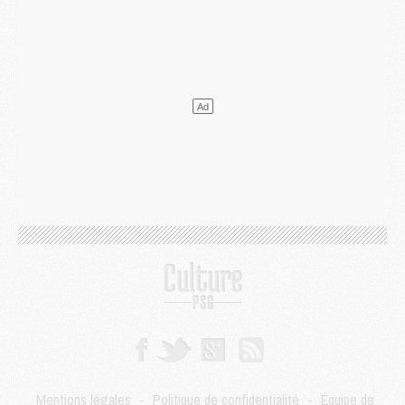
Mercato
- Ferran Torres ne serait pas à vendre, mais...
Europe
- Gros coup dur pour Aston Villa avant de croiser le PSG
DIMANCHE 02 AOÛT
Mercato
- Le transfert de Kolo Muani à la Juventus est officiel
Mercato
- [MAJ] Le PSG a fait une grosse offre à Parme pour Suzuki
Mercato
- Le PSG a envoyé une première offre pour Mika Godts
Club
- Après Pacho, d'autres retours en vue
Mercato
- Changement de dernière minute pour Kolo Muani
SAMEDI 01 AOÛT
Mercato
- L'agent de Mika Godts confirme un accord avec le PSG
Club
- Quels numéros de maillot pour Akliouche et Digne au PSG ?
Match
- Un hommage prévu lors de Brest/PSG
Mercato
- Le PSG et le Barça ont rendez-vous pour Ferran Torres
Mercato
- Guéla Doué dans les listes du PSG
Mercato
- Le transfert de Mika Godts au PSG en bonne voie
VENDREDI 31 JUILLET
Match
- Un diffuseur annoncé pour les deux premiers matchs amicaux du PSG
Mentions légales
-
Politique de confidentialité
-
Équipe de