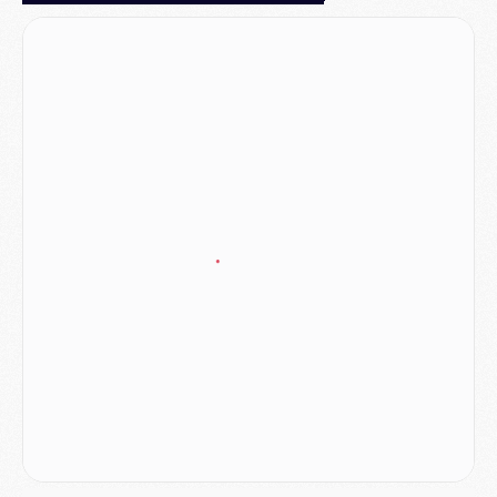
Match
- Majorque/PSG, quelle compo pour le premier match de la saison 2026/27 ?
MARDI 04 AOÛT
Europe
- Les chapeaux provisoires de la Ligue des champions 2026/27
Podcast
- Podcast CulturePSG : Akliouche présenté par un fan de Monaco
Club
- Le PSG dévoile sa première collection d'entraînement pour 2026/2027
Discipline
- Un arbitre inattendu, mais porte-bonheur pour Lens/PSG
Match
- Majorque/PSG, sur quelle chaine et à quelle heure regarder le match ?
Mercato
- Le plan du PSG pour Suzuki et Chevalier se précise
Mercato
- L'Ajax refuse la première offre du PSG pour Godts
Mercato
- Le PSG veut accélérer, Ferran Torres temporise
Mercato
- Liverpool encore très loin du compte pour Barcola
LUNDI 03 AOÛT
Match
- Podcast CulturePSG : Mercato (Godts, Suzuki, Akliouche, Barcola, etc)
Mercato
- L'Ajax attend bien plus de 45M pour Mika Godts
Club
- Quatre retours importants dans le groupe du PSG, et un plus discret
Mercato
- Ayari file en Ligue 2
Club
- Le PSG s'associe avec un géant de la tech
Mercato
- Vu d'Italie, le transfert de Suzuki au PSG est bien engagé