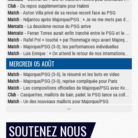
Club
- Du repos supplémentaire pour Hakimi
Match
- Aston Villa privé de sa recrue record face au PSG
Match
- Ndjantou après Majorque/PSG : « Je ne me mets pas de plafond »
Mercato
- La deuxième recrue du PSG arrive
Mercato
- Ferran Torres aurait enfin tranché entre le PSG et le Barça
Match
- Rafel Pol « touché » par l'hommage reçu avant Majorque/PSG
Match
- Majorque/PSG (3-0), les performances individuelles
Match
- Luis Enrique : « On attend le retour de nos internationaux »
MERCREDI 05 AOÛT
Match
- Majorque/PSG (3-0), le résumé et les buts en video
Match
- Majorque/PSG (3-0), reprise compliquée pour Paris
Match
- Les compositions officielles de Majorque/PSG avec Kvara et de nombreux jeunes
Club
- Casquettes, maillots de bain, padel, le PSG lance sa collection été
Match
- Un des nouveaux maillots pour Majorque/PSG
Mercato
- Le PSG prépare une nouvelle offre pour Suzuki
Mercato
- Le transfert de Ferran Torres au PSG réglé avant le 12 août ?
Match
- Le groupe pour Majorque/PSG avec 11 absents
SOUTENEZ NOUS
Mercato
- Le PSG officialise un quatrième prêt
Mercato
- Liverpool ne veut pas que Barcola au PSG