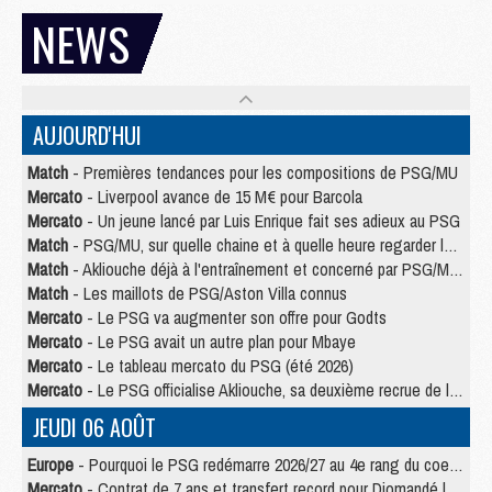
NEWS
AUJOURD'HUI
Match
- Premières tendances pour les compositions de PSG/MU
Mercato
- Liverpool avance de 15 M€ pour Barcola
Mercato
- Un jeune lancé par Luis Enrique fait ses adieux au PSG
Match
- PSG/MU, sur quelle chaine et à quelle heure regarder le match ?
Match
- Akliouche déjà à l'entraînement et concerné par PSG/MU ?
Match
- Les maillots de PSG/Aston Villa connus
Mercato
- Le PSG va augmenter son offre pour Godts
Mercato
- Le PSG avait un autre plan pour Mbaye
Mercato
- Le tableau mercato du PSG (été 2026)
Mercato
- Le PSG officialise Akliouche, sa deuxième recrue de l’été
JEUDI 06 AOÛT
Europe
- Pourquoi le PSG redémarre 2026/27 au 4e rang du coefficient UEFA
Mercato
- Contrat de 7 ans et transfert record pour Diomandé loin du PSG