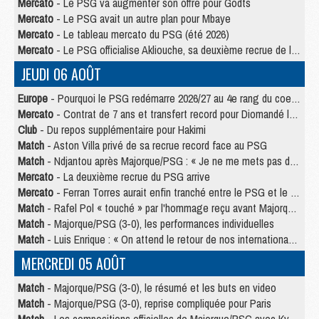
Mercato
- Le PSG va augmenter son offre pour Godts
Mercato
- Le PSG avait un autre plan pour Mbaye
Mercato
- Le tableau mercato du PSG (été 2026)
Mercato
- Le PSG officialise Akliouche, sa deuxième recrue de l’été
JEUDI 06 AOÛT
Europe
- Pourquoi le PSG redémarre 2026/27 au 4e rang du coefficient UEFA
Mercato
- Contrat de 7 ans et transfert record pour Diomandé loin du PSG
Club
- Du repos supplémentaire pour Hakimi
Match
- Aston Villa privé de sa recrue record face au PSG
Match
- Ndjantou après Majorque/PSG : « Je ne me mets pas de plafond »
Mercato
- La deuxième recrue du PSG arrive
Mercato
- Ferran Torres aurait enfin tranché entre le PSG et le Barça
Match
- Rafel Pol « touché » par l'hommage reçu avant Majorque/PSG
Match
- Majorque/PSG (3-0), les performances individuelles
Match
- Luis Enrique : « On attend le retour de nos internationaux »
MERCREDI 05 AOÛT
Match
- Majorque/PSG (3-0), le résumé et les buts en video
Match
- Majorque/PSG (3-0), reprise compliquée pour Paris
Match
- Les compositions officielles de Majorque/PSG avec Kvara et de nombreux jeunes