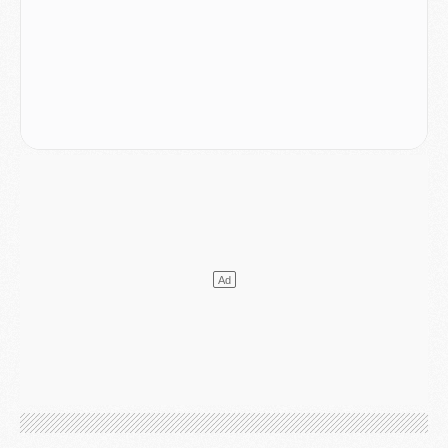
LUNDI 03 AOÛT
Match
- Podcast CulturePSG : Mercato (Godts, Suzuki, Akliouche, Barcola, etc)
Mercato
- L'Ajax attend bien plus de 45M pour Mika Godts
Club
- Quatre retours importants dans le groupe du PSG, et un plus discret
Mercato
- Ayari file en Ligue 2
Club
- Le PSG s'associe avec un géant de la tech
Mercato
- Vu d'Italie, le transfert de Suzuki au PSG est bien engagé
Mercato
- Ferran Torres ne serait pas à vendre, mais...
Europe
- Gros coup dur pour Aston Villa avant de croiser le PSG
DIMANCHE 02 AOÛT
Mercato
- Le transfert de Kolo Muani à la Juventus est officiel
Mercato
- [MAJ] Le PSG a fait une grosse offre à Parme pour Suzuki
Mercato
- Le PSG a envoyé une première offre pour Mika Godts
Club
- Après Pacho, d'autres retours en vue
Mercato
- Changement de dernière minute pour Kolo Muani
SAMEDI 01 AOÛT
Mercato
- L'agent de Mika Godts confirme un accord avec le PSG
Club
- Quels numéros de maillot pour Akliouche et Digne au PSG ?