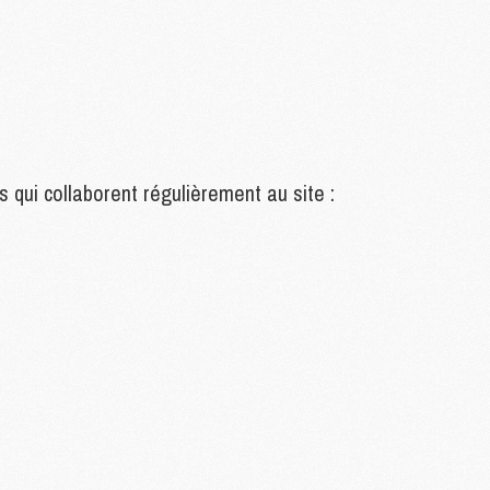
M
M
M
M
M
M
s qui collaborent régulièrement au site :
M
M
M
M
C
M
M
F
C
M