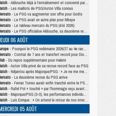
atch
- Akliouche déjà à l'entraînement et concerné par PSG/MU ?
atch
- Les maillots de PSG/Aston Villa connus
ercato
- Le PSG va augmenter son offre pour Godts
ercato
- Le PSG avait un autre plan pour Mbaye
ercato
- Le tableau mercato du PSG (été 2026)
ercato
- Le PSG officialise Akliouche, sa deuxième recrue de l’été
JEUDI 06 AOÛT
urope
- Pourquoi le PSG redémarre 2026/27 au 4e rang du coefficient UEFA
ercato
- Contrat de 7 ans et transfert record pour Diomandé loin du PSG
lub
- Du repos supplémentaire pour Hakimi
atch
- Aston Villa privé de sa recrue record face au PSG
atch
- Ndjantou après Majorque/PSG : « Je ne me mets pas de plafond »
ercato
- La deuxième recrue du PSG arrive
ercato
- Ferran Torres aurait enfin tranché entre le PSG et le Barça
atch
- Rafel Pol « touché » par l'hommage reçu avant Majorque/PSG
atch
- Majorque/PSG (3-0), les performances individuelles
atch
- Luis Enrique : « On attend le retour de nos internationaux »
MERCREDI 05 AOÛT