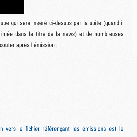
M
M
ube qui sera inséré ci-dessus par la suite (quand il
M
pprimée dans le titre de la news) et de nombreuses
M
C
outer après l'émission :
M
C
M
M
E
M
M
M
C
M
n vers le fichier référençant les émissions est le