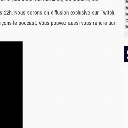
M
M
s 22h. Nous serons en diffusion exclusive sur Twitch,
M
C
ançons le podcast. Vous pouvez aussi vous rendre sur
M
M
M
M
M
M
M
E
P
C
D
M
M
M