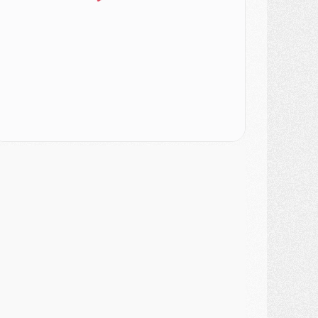
ercato
- Le PSG veut accélérer, Ferran Torres temporise
ercato
- Liverpool encore très loin du compte pour Barcola
LUNDI 03 AOÛT
atch
- Podcast CulturePSG : Mercato (Godts, Suzuki, Akliouche, Barcola, etc)
ercato
- L'Ajax attend bien plus de 45M pour Mika Godts
lub
- Quatre retours importants dans le groupe du PSG, et un plus discret
ercato
- Ayari file en Ligue 2
lub
- Le PSG s'associe avec un géant de la tech
ercato
- Vu d'Italie, le transfert de Suzuki au PSG est bien engagé
ercato
- Ferran Torres ne serait pas à vendre, mais...
urope
- Gros coup dur pour Aston Villa avant de croiser le PSG
DIMANCHE 02 AOÛT
ercato
- Le transfert de Kolo Muani à la Juventus est officiel
ercato
- [MAJ] Le PSG a fait une grosse offre à Parme pour Suzuki
ercato
- Le PSG a envoyé une première offre pour Mika Godts
lub
- Après Pacho, d'autres retours en vue
ercato
- Changement de dernière minute pour Kolo Muani
SAMEDI 01 AOÛT