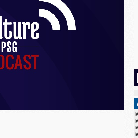
M
M
M
M