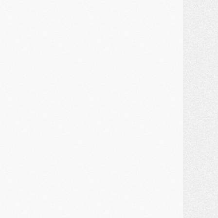
ercato
- Kroupi retiré du mercato
ercato
- Enfin une avancée dans le transfert d'Akliouche
MERCREDI 29 JUILLET
ercato
- Ferran Torres priorité du PSG, mais ouvert à tout
ercato
- Première offre de Liverpool en approche pour Barcola
ercato
- Le montant du transfert de Kolo Muani se précise, la formule aussi
ercato
- Kolo Muani attendu en Italie, son transfert débloqué
ercato
- Monaco a encore repoussé une offre du PSG pour Akliouche
ercato
- Liverpool presque d'accord avec Barcola, le PSG pas du tout
ercato
- Moment décisif pour le transfert de Kolo Muani
MARDI 28 JUILLET
ercato
- Des intermédiaires ont tenté de relancer Diomande au PSG
lub
- Au moins neuf jeunes conviés à l'entraînement des pros
ercato
- Une partie du communiqué du PSG sur Diomande expliquée
ercato
- Barcola futur plus gros transfert de l'été ?
ormation
- Retour sur la saison des U17 du PSG en 7 chiffres clés
lub
- Le PSG connaît ses premiers matches de septembre
ercato
- Un troisième prêt bouclé par le PSG