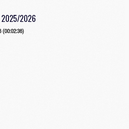
M
C
SG 2025/2026
M
M
 (00:02:36)
M
M
M
M
C
C
M
S
M
C
M
C