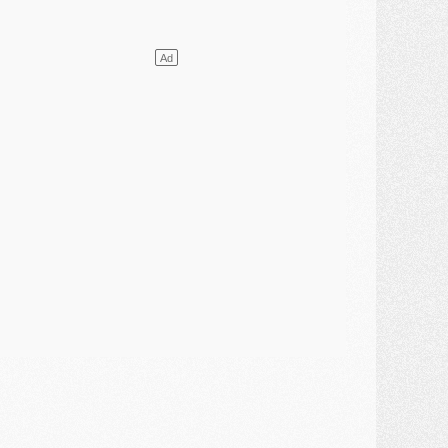
ercato
- L'agent de Mika Godts confirme un accord avec le PSG
lub
- Quels numéros de maillot pour Akliouche et Digne au PSG ?
atch
- Un hommage prévu lors de Brest/PSG
ercato
- Le PSG et le Barça ont rendez-vous pour Ferran Torres
ercato
- Guéla Doué dans les listes du PSG
ercato
- Le transfert de Mika Godts au PSG en bonne voie
VENDREDI 31 JUILLET
atch
- Un diffuseur annoncé pour les deux premiers matchs amicaux du PSG
ercato
- Le transfert d'Akliouche au PSG bouclé, le montant se précise
lub
- Un retour majeur dans le groupe du PSG
lub
- [MAJ] Ndjantou et deux jeunes du PSG annoncés dans un tournoi U21
ercato
- L'étonnante piste Suzuki confirmée et onéreuse
JEUDI 30 JUILLET
élections
- Ancelotti fait le ménage au Brésil mais veut garder Marquinhos
ercato
- Le statu quo du milieu du PSG se précise
lub
- Le PSG plutôt que la FIFA pour Al-Khelaïfi, poussé par l'UEFA ?
ercato
- Le PSG presserait Ferran Torres de se décider, deux pistes de secours
lub
- Déguisements, shopping, double scouting, Luis Campos dévoile ses méthodes