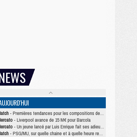
NEWS
AUJOURD'HUI
atch
- Premières tendances pour les compositions de PSG/MU
ercato
- Liverpool avance de 15 M€ pour Barcola
ercato
- Un jeune lancé par Luis Enrique fait ses adieux au PSG
atch
- PSG/MU, sur quelle chaine et à quelle heure regarder le match ?