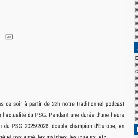
M
M
M
M
M
M
E
M
C
M
M
M
M
 ce soir à partir de 22h notre traditionnel podcast
M
M
e l'actualité du PSG. Pendant une durée d'une heure
M
lan du PSG 2025/2026, double champion d'Europe, en
mé et pas aimé, les matches, les joueurs, etc.