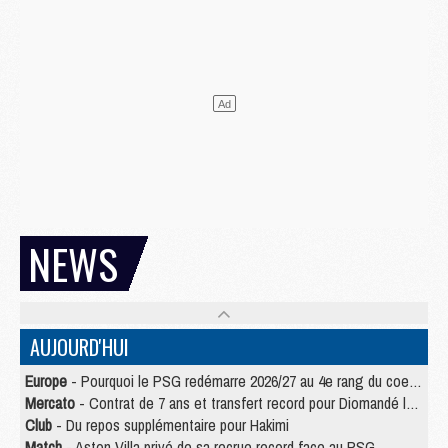
NEWS
AUJOURD'HUI
Europe
- Pourquoi le PSG redémarre 2026/27 au 4e rang du coefficient UEFA
Mercato
- Contrat de 7 ans et transfert record pour Diomandé loin du PSG
Club
- Du repos supplémentaire pour Hakimi
Match
- Aston Villa privé de sa recrue record face au PSG