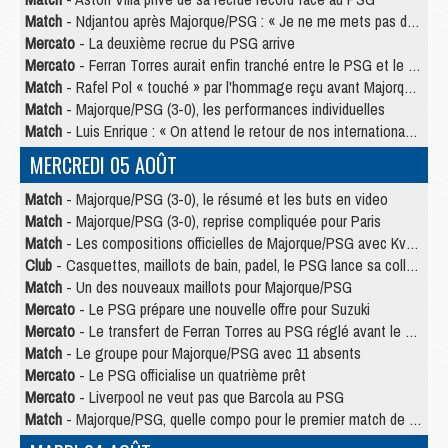
Match
- Ndjantou après Majorque/PSG : « Je ne me mets pas de plafond »
Mercato
- La deuxième recrue du PSG arrive
Mercato
- Ferran Torres aurait enfin tranché entre le PSG et le Barça
Match
- Rafel Pol « touché » par l'hommage reçu avant Majorque/PSG
Match
- Majorque/PSG (3-0), les performances individuelles
Match
- Luis Enrique : « On attend le retour de nos internationaux »
MERCREDI 05 AOÛT
Match
- Majorque/PSG (3-0), le résumé et les buts en video
Match
- Majorque/PSG (3-0), reprise compliquée pour Paris
Match
- Les compositions officielles de Majorque/PSG avec Kvara et de nombreux jeunes
Club
- Casquettes, maillots de bain, padel, le PSG lance sa collection été
Match
- Un des nouveaux maillots pour Majorque/PSG
Mercato
- Le PSG prépare une nouvelle offre pour Suzuki
Mercato
- Le transfert de Ferran Torres au PSG réglé avant le 12 août ?
Match
- Le groupe pour Majorque/PSG avec 11 absents
Mercato
- Le PSG officialise un quatrième prêt
Mercato
- Liverpool ne veut pas que Barcola au PSG
Match
- Majorque/PSG, quelle compo pour le premier match de la saison 2026/27 ?