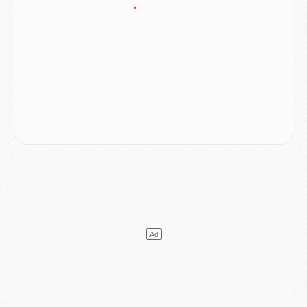
Europe
- Gros coup dur pour Aston Villa avant de croiser le PSG
DIMANCHE 02 AOÛT
Mercato
- Le transfert de Kolo Muani à la Juventus est officiel
Mercato
- [MAJ] Le PSG a fait une grosse offre à Parme pour Suzuki
Mercato
- Le PSG a envoyé une première offre pour Mika Godts
Club
- Après Pacho, d'autres retours en vue
Mercato
- Changement de dernière minute pour Kolo Muani
SAMEDI 01 AOÛT
Mercato
- L'agent de Mika Godts confirme un accord avec le PSG
Club
- Quels numéros de maillot pour Akliouche et Digne au PSG ?
Match
- Un hommage prévu lors de Brest/PSG
Mercato
- Le PSG et le Barça ont rendez-vous pour Ferran Torres
Mercato
- Guéla Doué dans les listes du PSG
Mercato
- Le transfert de Mika Godts au PSG en bonne voie
VENDREDI 31 JUILLET
Match
- Un diffuseur annoncé pour les deux premiers matchs amicaux du PSG
Mercato
- Le transfert d'Akliouche au PSG bouclé, le montant se précise