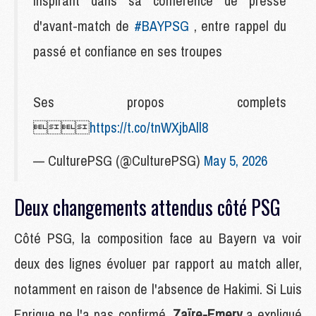
inspirant dans sa conférence de presse
d'avant-match de
#BAYPSG
, entre rappel du
passé et confiance en ses troupes
Ses propos complets

https://t.co/tnWXjbAll8
— CulturePSG (@CulturePSG)
May 5, 2026
Deux changements attendus côté PSG
Côté PSG, la composition face au Bayern va voir
deux des lignes évoluer par rapport au match aller,
notamment en raison de l'absence de Hakimi. Si Luis
Enrique ne l'a pas confirmé,
Zaïre-Emery
a expliqué