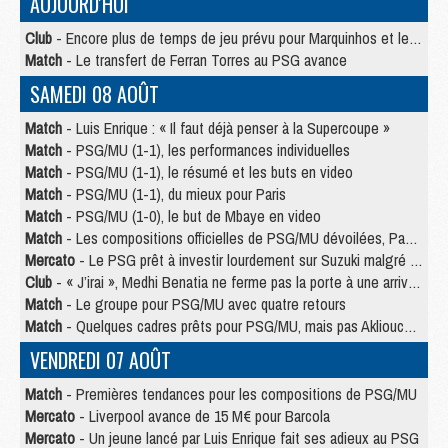
AUJOURD'HUI
Club
- Encore plus de temps de jeu prévu pour Marquinhos et les Portugais en Supercoupe
Match
- Le transfert de Ferran Torres au PSG avance
SAMEDI 08 AOÛT
Match
- Luis Enrique : « Il faut déjà penser à la Supercoupe »
Match
- PSG/MU (1-1), les performances individuelles
Match
- PSG/MU (1-1), le résumé et les buts en video
Match
- PSG/MU (1-1), du mieux pour Paris
Match
- PSG/MU (1-0), le but de Mbaye en video
Match
- Les compositions officielles de PSG/MU dévoilées, Pacho titulaire
Mercato
- Le PSG prêt à investir lourdement sur Suzuki malgré Safonov et Chevalier
Club
- « J’irai », Medhi Benatia ne ferme pas la porte à une arrivée au PSG
Match
- Le groupe pour PSG/MU avec quatre retours
Match
- Quelques cadres prêts pour PSG/MU, mais pas Akliouche ?
VENDREDI 07 AOÛT
Match
- Premières tendances pour les compositions de PSG/MU
Mercato
- Liverpool avance de 15 M€ pour Barcola
Mercato
- Un jeune lancé par Luis Enrique fait ses adieux au PSG