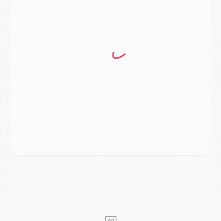
Match
- Majorque/PSG (3-0), le résumé et les buts en video
Match
- Majorque/PSG (3-0), reprise compliquée pour Paris
Match
- Les compositions officielles de Majorque/PSG avec Kvara et de nombreux jeunes
Club
- Casquettes, maillots de bain, padel, le PSG lance sa collection été
Match
- Un des nouveaux maillots pour Majorque/PSG
Mercato
- Le PSG prépare une nouvelle offre pour Suzuki
Mercato
- Le transfert de Ferran Torres au PSG réglé avant le 12 août ?
Match
- Le groupe pour Majorque/PSG avec 11 absents
Mercato
- Le PSG officialise un quatrième prêt
Mercato
- Liverpool ne veut pas que Barcola au PSG
Match
- Majorque/PSG, quelle compo pour le premier match de la saison 2026/27 ?
MARDI 04 AOÛT
Europe
- Les chapeaux provisoires de la Ligue des champions 2026/27
Podcast
- Podcast CulturePSG : Akliouche présenté par un fan de Monaco
Club
- Le PSG dévoile sa première collection d'entraînement pour 2026/2027
Discipline
- Un arbitre inattendu, mais porte-bonheur pour Lens/PSG
Match
- Majorque/PSG, sur quelle chaine et à quelle heure regarder le match ?
Mercato
- Le plan du PSG pour Suzuki et Chevalier se précise