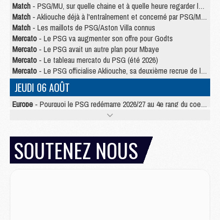
Match
- PSG/MU, sur quelle chaine et à quelle heure regarder le match ?
Match
- Akliouche déjà à l'entraînement et concerné par PSG/MU ?
Match
- Les maillots de PSG/Aston Villa connus
Mercato
- Le PSG va augmenter son offre pour Godts
Mercato
- Le PSG avait un autre plan pour Mbaye
Mercato
- Le tableau mercato du PSG (été 2026)
Mercato
- Le PSG officialise Akliouche, sa deuxième recrue de l’été
JEUDI 06 AOÛT
Europe
- Pourquoi le PSG redémarre 2026/27 au 4e rang du coefficient UEFA
Mercato
- Contrat de 7 ans et transfert record pour Diomandé loin du PSG
Club
- Du repos supplémentaire pour Hakimi
Match
- Aston Villa privé de sa recrue record face au PSG
SOUTENEZ NOUS
Match
- Ndjantou après Majorque/PSG : « Je ne me mets pas de plafond »
Mercato
- La deuxième recrue du PSG arrive
Mercato
- Ferran Torres aurait enfin tranché entre le PSG et le Barça
Match
- Rafel Pol « touché » par l'hommage reçu avant Majorque/PSG
Match
- Majorque/PSG (3-0), les performances individuelles
Match
- Luis Enrique : « On attend le retour de nos internationaux »
MERCREDI 05 AOÛT