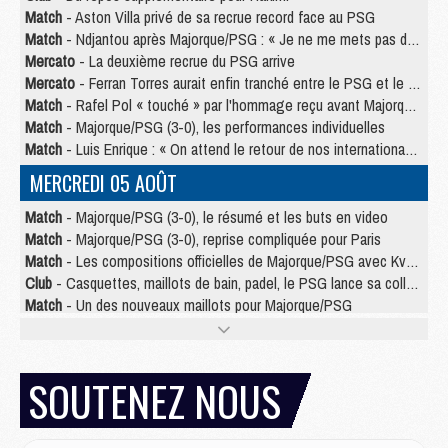
Match
- Aston Villa privé de sa recrue record face au PSG
Match
- Ndjantou après Majorque/PSG : « Je ne me mets pas de plafond »
Mercato
- La deuxième recrue du PSG arrive
Mercato
- Ferran Torres aurait enfin tranché entre le PSG et le Barça
Match
- Rafel Pol « touché » par l'hommage reçu avant Majorque/PSG
Match
- Majorque/PSG (3-0), les performances individuelles
Match
- Luis Enrique : « On attend le retour de nos internationaux »
MERCREDI 05 AOÛT
Match
- Majorque/PSG (3-0), le résumé et les buts en video
Match
- Majorque/PSG (3-0), reprise compliquée pour Paris
Match
- Les compositions officielles de Majorque/PSG avec Kvara et de nombreux jeunes
Club
- Casquettes, maillots de bain, padel, le PSG lance sa collection été
Match
- Un des nouveaux maillots pour Majorque/PSG
Mercato
- Le PSG prépare une nouvelle offre pour Suzuki
Mercato
- Le transfert de Ferran Torres au PSG réglé avant le 12 août ?
Match
- Le groupe pour Majorque/PSG avec 11 absents
SOUTENEZ NOUS
Mercato
- Le PSG officialise un quatrième prêt
Mercato
- Liverpool ne veut pas que Barcola au PSG
Match
- Majorque/PSG, quelle compo pour le premier match de la saison 2026/27 ?