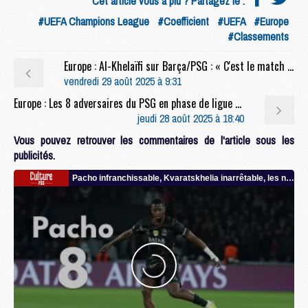
Cet article vous a plu ? Partagez le :
#UEFA Champions League
#Coefficient
#UEFA
#Europe
#Classements
Europe : Al-Khelaïfi sur Barça/PSG : « C'est le match que tout le monde attend »
vendredi 29 août 2025 à 9:31
Europe : Les 8 adversaires du PSG en phase de ligue de la Champions League
jeudi 28 août 2025 à 18:40
Vous pouvez retrouver les commentaires de l'article sous les
publicités.