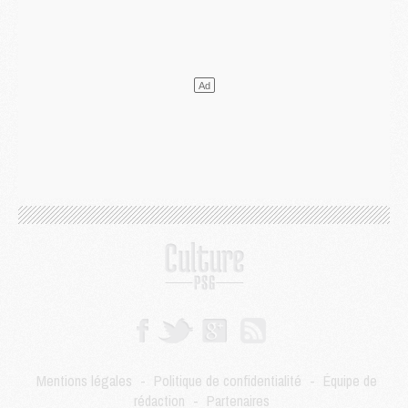
Europe
- Gros coup dur pour Aston Villa avant de croiser le PSG
DIMANCHE 02 AOÛT
Mercato
- Le transfert de Kolo Muani à la Juventus est officiel
Mercato
- [MAJ] Le PSG a fait une grosse offre à Parme pour Suzuki
Mercato
- Le PSG a envoyé une première offre pour Mika Godts
Club
- Après Pacho, d'autres retours en vue
Mercato
- Changement de dernière minute pour Kolo Muani
SAMEDI 01 AOÛT
Mercato
- L'agent de Mika Godts confirme un accord avec le PSG
Club
- Quels numéros de maillot pour Akliouche et Digne au PSG ?
Match
- Un hommage prévu lors de Brest/PSG
Mercato
- Le PSG et le Barça ont rendez-vous pour Ferran Torres
Mercato
- Guéla Doué dans les listes du PSG
Mercato
- Le transfert de Mika Godts au PSG en bonne voie
VENDREDI 31 JUILLET
Match
- Un diffuseur annoncé pour les deux premiers matchs amicaux du PSG
Mentions légales
-
Politique de confidentialité
-
Équipe de
Mercato
- Le transfert d'Akliouche au PSG bouclé, le montant se précise
rédaction
-
Partenaires