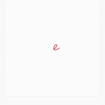
MARDI 04 AOÛT
Europe
- Les chapeaux provisoires de la Ligue des champions 2026/27
Podcast
- Podcast CulturePSG : Akliouche présenté par un fan de Monaco
Club
- Le PSG dévoile sa première collection d'entraînement pour 2026/2027
Discipline
- Un arbitre inattendu, mais porte-bonheur pour Lens/PSG
Match
- Majorque/PSG, sur quelle chaine et à quelle heure regarder le match ?
Mercato
- Le plan du PSG pour Suzuki et Chevalier se précise
Mercato
- L'Ajax refuse la première offre du PSG pour Godts
Mercato
- Le PSG veut accélérer, Ferran Torres temporise
Mercato
- Liverpool encore très loin du compte pour Barcola
LUNDI 03 AOÛT
Match
- Podcast CulturePSG : Mercato (Godts, Suzuki, Akliouche, Barcola, etc)
Mercato
- L'Ajax attend bien plus de 45M pour Mika Godts
Club
- Quatre retours importants dans le groupe du PSG, et un plus discret
Mercato
- Ayari file en Ligue 2
Club
- Le PSG s'associe avec un géant de la tech
Mercato
- Vu d'Italie, le transfert de Suzuki au PSG est bien engagé
Mercato
- Ferran Torres ne serait pas à vendre, mais...