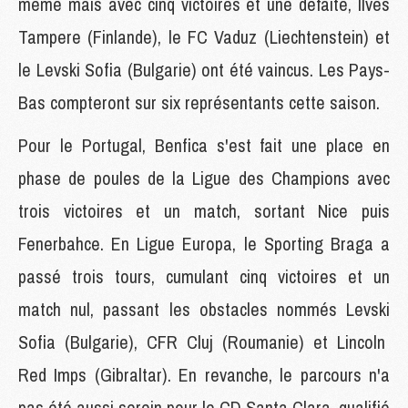
même mais avec cinq victoires et une défaite, Ilves
Tampere (Finlande), le FC Vaduz (Liechtenstein) et
le Levski Sofia (Bulgarie) ont été vaincus. Les Pays-
Bas compteront sur six représentants cette saison.
Pour le Portugal, Benfica s'est fait une place en
phase de poules de la Ligue des Champions avec
trois victoires et un match, sortant Nice puis
Fenerbahce
. En Ligue Europa, le
Sporting
Braga a
passé trois tours, cumulant cinq victoires et un
match nul, passant les obstacles nommés
Levski
Sofia (Bulgarie), CFR Cluj (Roumanie) et Lincoln
Red
Imps
(Gibraltar). En revanche, le parcours n'a
pas été aussi serein pour le CD Santa Clara, qualifié