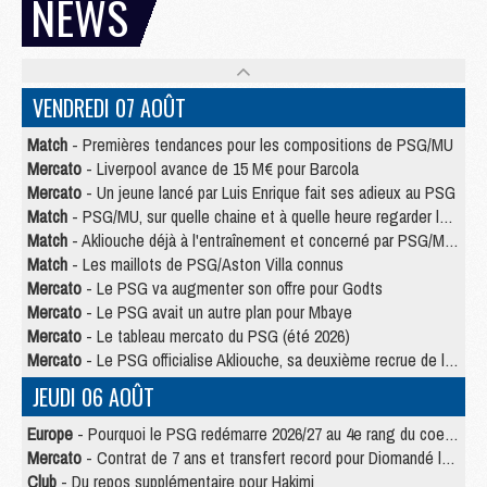
NEWS
VENDREDI 07 AOÛT
Match
- Premières tendances pour les compositions de PSG/MU
Mercato
- Liverpool avance de 15 M€ pour Barcola
Mercato
- Un jeune lancé par Luis Enrique fait ses adieux au PSG
Match
- PSG/MU, sur quelle chaine et à quelle heure regarder le match ?
Match
- Akliouche déjà à l'entraînement et concerné par PSG/MU ?
Match
- Les maillots de PSG/Aston Villa connus
Mercato
- Le PSG va augmenter son offre pour Godts
Mercato
- Le PSG avait un autre plan pour Mbaye
Mercato
- Le tableau mercato du PSG (été 2026)
Mercato
- Le PSG officialise Akliouche, sa deuxième recrue de l’été
JEUDI 06 AOÛT
Europe
- Pourquoi le PSG redémarre 2026/27 au 4e rang du coefficient UEFA
Mercato
- Contrat de 7 ans et transfert record pour Diomandé loin du PSG
Club
- Du repos supplémentaire pour Hakimi