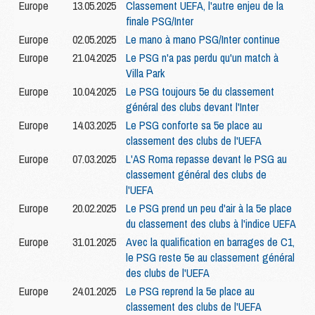
Europe
13.05.2025
Classement UEFA, l'autre enjeu de la
finale PSG/Inter
Europe
02.05.2025
Le mano à mano PSG/Inter continue
Europe
21.04.2025
Le PSG n'a pas perdu qu'un match à
Villa Park
Europe
10.04.2025
Le PSG toujours 5e du classement
général des clubs devant l'Inter
Europe
14.03.2025
Le PSG conforte sa 5e place au
classement des clubs de l'UEFA
Europe
07.03.2025
L'AS Roma repasse devant le PSG au
classement général des clubs de
l'UEFA
Europe
20.02.2025
Le PSG prend un peu d'air à la 5e place
du classement des clubs à l'indice UEFA
Europe
31.01.2025
Avec la qualification en barrages de C1,
le PSG reste 5e au classement général
des clubs de l'UEFA
Europe
24.01.2025
Le PSG reprend la 5e place au
classement des clubs de l'UEFA