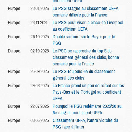
coefficient UEFA
Europe
23.01.2026
Le PSG stagne au classement UEFA,
semaine difficile pour la France
Europe
28.11.2025
Le PSG peut viser la place de Liverpool
au coefficient UEFA
Europe
24.10.2025
Double victoire sur le Bayer pour le
PSG
Europe
02.10.2025
Le PSG se rapproche du top 5 du
classement général des clubs, bonne
semaine pour la France
Europe
25.09.2025
Le PSG toujours 6e du classement
général des clubs
Europe
29.08.2025
La France prend un peu de retard sur les
Pays-Bas et le Portugal au coefficient
UEFA
Europe
22.07.2025
Pourquoi le PSG redémarre 2025/26 au
6e rang du coefficient UEFA
Europe
03.06.2025
Classement UEFA, l'autre victoire du
PSG face à l'Inter