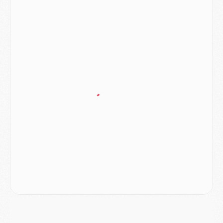
Club
- Le PSG dévoile sa première collection d'entraînement pour 2026/2027
Discipline
- Un arbitre inattendu, mais porte-bonheur pour Lens/PSG
Match
- Majorque/PSG, sur quelle chaine et à quelle heure regarder le match ?
Mercato
- Le plan du PSG pour Suzuki et Chevalier se précise
Mercato
- L'Ajax refuse la première offre du PSG pour Godts
Mercato
- Le PSG veut accélérer, Ferran Torres temporise
Mercato
- Liverpool encore très loin du compte pour Barcola
LUNDI 03 AOÛT
Match
- Podcast CulturePSG : Mercato (Godts, Suzuki, Akliouche, Barcola, etc)
Mercato
- L'Ajax attend bien plus de 45M pour Mika Godts
Club
- Quatre retours importants dans le groupe du PSG, et un plus discret
Mercato
- Ayari file en Ligue 2
Club
- Le PSG s'associe avec un géant de la tech
Mercato
- Vu d'Italie, le transfert de Suzuki au PSG est bien engagé
Mercato
- Ferran Torres ne serait pas à vendre, mais...
Europe
- Gros coup dur pour Aston Villa avant de croiser le PSG
DIMANCHE 02 AOÛT
Mercato
- Le transfert de Kolo Muani à la Juventus est officiel