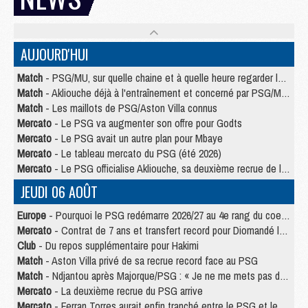
AUJOURD'HUI
Match
- PSG/MU, sur quelle chaine et à quelle heure regarder le match ?
Match
- Akliouche déjà à l'entraînement et concerné par PSG/MU ?
Match
- Les maillots de PSG/Aston Villa connus
Mercato
- Le PSG va augmenter son offre pour Godts
Mercato
- Le PSG avait un autre plan pour Mbaye
Mercato
- Le tableau mercato du PSG (été 2026)
Mercato
- Le PSG officialise Akliouche, sa deuxième recrue de l’été
JEUDI 06 AOÛT
Europe
- Pourquoi le PSG redémarre 2026/27 au 4e rang du coefficient UEFA
Mercato
- Contrat de 7 ans et transfert record pour Diomandé loin du PSG
Club
- Du repos supplémentaire pour Hakimi
Match
- Aston Villa privé de sa recrue record face au PSG
Match
- Ndjantou après Majorque/PSG : « Je ne me mets pas de plafond »
Mercato
- La deuxième recrue du PSG arrive
Mercato
- Ferran Torres aurait enfin tranché entre le PSG et le Barça