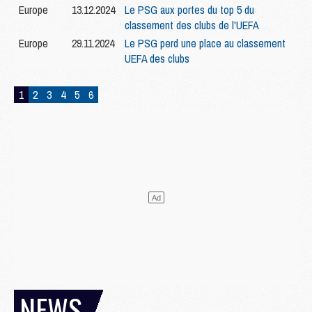
Europe
13.12.2024
Le PSG aux portes du top 5 du
classement des clubs de l'UEFA
Europe
29.11.2024
Le PSG perd une place au classement
UEFA des clubs
1
2
3
4
5
6
NEWS