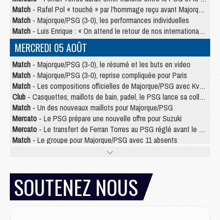
Match
- Rafel Pol « touché » par l'hommage reçu avant Majorque/PSG
Match
- Majorque/PSG (3-0), les performances individuelles
Match
- Luis Enrique : « On attend le retour de nos internationaux »
MERCREDI 05 AOÛT
Match
- Majorque/PSG (3-0), le résumé et les buts en video
Match
- Majorque/PSG (3-0), reprise compliquée pour Paris
Match
- Les compositions officielles de Majorque/PSG avec Kvara et de nombreux jeunes
Club
- Casquettes, maillots de bain, padel, le PSG lance sa collection été
Match
- Un des nouveaux maillots pour Majorque/PSG
Mercato
- Le PSG prépare une nouvelle offre pour Suzuki
Mercato
- Le transfert de Ferran Torres au PSG réglé avant le 12 août ?
Match
- Le groupe pour Majorque/PSG avec 11 absents
Mercato
- Le PSG officialise un quatrième prêt
Mercato
- Liverpool ne veut pas que Barcola au PSG
Match
- Majorque/PSG, quelle compo pour le premier match de la saison 2026/27 ?
SOUTENEZ NOUS
MARDI 04 AOÛT
Europe
- Les chapeaux provisoires de la Ligue des champions 2026/27
Podcast
- Podcast CulturePSG : Akliouche présenté par un fan de Monaco