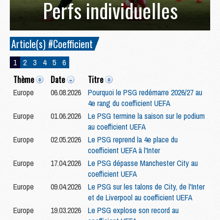
Perfs individuelles
Article(s) #Coefficient
1
2
3
4
5
6
Thème
Date
Titre
Europe
06.08.2026
Pourquoi le PSG redémarre 2026/27 au
4e rang du coefficient UEFA
Europe
01.06.2026
Le PSG termine la saison sur le podium
au coefficient UEFA
Europe
02.05.2026
Le PSG reprend la 4e place du
coefficient UEFA à l'Inter
Europe
17.04.2026
Le PSG dépasse Manchester City au
coefficient UEFA
Europe
09.04.2026
Le PSG sur les talons de City, de l'Inter
et de Liverpool au coefficient UEFA
Europe
19.03.2026
Le PSG explose son record au