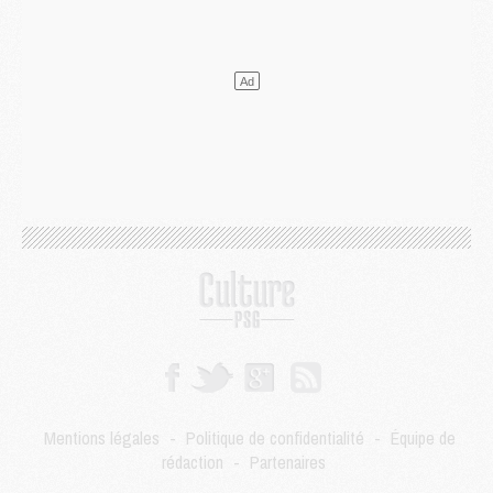
Mercato
- [MAJ] Le PSG a fait une grosse offre à Parme pour Suzuki
Mercato
- Le PSG a envoyé une première offre pour Mika Godts
Club
- Après Pacho, d'autres retours en vue
Mercato
- Changement de dernière minute pour Kolo Muani
SAMEDI 01 AOÛT
Mercato
- L'agent de Mika Godts confirme un accord avec le PSG
Club
- Quels numéros de maillot pour Akliouche et Digne au PSG ?
Match
- Un hommage prévu lors de Brest/PSG
Mercato
- Le PSG et le Barça ont rendez-vous pour Ferran Torres
Mercato
- Guéla Doué dans les listes du PSG
Mercato
- Le transfert de Mika Godts au PSG en bonne voie
VENDREDI 31 JUILLET
Match
- Un diffuseur annoncé pour les deux premiers matchs amicaux du PSG
Mercato
- Le transfert d'Akliouche au PSG bouclé, le montant se précise
Club
- Un retour majeur dans le groupe du PSG
Club
- [MAJ] Ndjantou et deux jeunes du PSG annoncés dans un tournoi U21
Mentions légales
-
Politique de confidentialité
-
Équipe de
Mercato
- L'étonnante piste Suzuki confirmée et onéreuse
rédaction
-
Partenaires
JEUDI 30 JUILLET