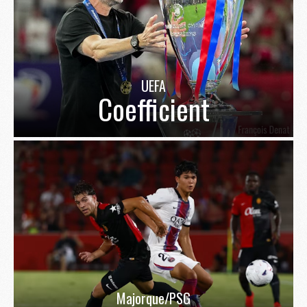
UEFA
Coefficient
Majorque/PSG