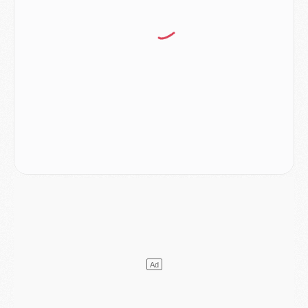
Mercato
- Le transfert de Ferran Torres au PSG réglé avant le 12 août ?
Match
- Le groupe pour Majorque/PSG avec 11 absents
Mercato
- Le PSG officialise un quatrième prêt
Mercato
- Liverpool ne veut pas que Barcola au PSG
Match
- Majorque/PSG, quelle compo pour le premier match de la saison 2026/27 ?
MARDI 04 AOÛT
Europe
- Les chapeaux provisoires de la Ligue des champions 2026/27
Podcast
- Podcast CulturePSG : Akliouche présenté par un fan de Monaco
Club
- Le PSG dévoile sa première collection d'entraînement pour 2026/2027
Discipline
- Un arbitre inattendu, mais porte-bonheur pour Lens/PSG
Match
- Majorque/PSG, sur quelle chaine et à quelle heure regarder le match ?
Mercato
- Le plan du PSG pour Suzuki et Chevalier se précise
Mercato
- L'Ajax refuse la première offre du PSG pour Godts
Mercato
- Le PSG veut accélérer, Ferran Torres temporise
Mercato
- Liverpool encore très loin du compte pour Barcola
LUNDI 03 AOÛT
Match
- Podcast CulturePSG : Mercato (Godts, Suzuki, Akliouche, Barcola, etc)
Mercato
- L'Ajax attend bien plus de 45M pour Mika Godts