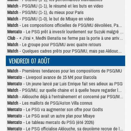
Match
- PSG/MU (1-1), le résumé et les buts en video
Match
- PSG/MU (1-1), du mieux pour Paris
Match
- PSG/MU (1-0), le but de Mbaye en video
Match
- Les compositions officielles de PSG/MU dévoilées, Pacho titulaire
Mercato
- Le PSG prêt à investir lourdement sur Suzuki malgré Safonov et Chevalier
Club
- « J’irai », Medhi Benatia ne ferme pas la porte à une arrivée au PSG
Match
- Le groupe pour PSG/MU avec quatre retours
Match
- Quelques cadres prêts pour PSG/MU, mais pas Akliouche ?
VENDREDI 07 AOÛT
Match
- Premières tendances pour les compositions de PSG/MU
Mercato
- Liverpool avance de 15 M€ pour Barcola
Mercato
- Un jeune lancé par Luis Enrique fait ses adieux au PSG
Match
- PSG/MU, sur quelle chaine et à quelle heure regarder le match ?
Match
- Akliouche déjà à l'entraînement et concerné par PSG/MU ?
Match
- Les maillots de PSG/Aston Villa connus
Mercato
- Le PSG va augmenter son offre pour Godts
Mercato
- Le PSG avait un autre plan pour Mbaye
Mercato
- Le tableau mercato du PSG (été 2026)
Mercato
- Le PSG officialise Akliouche, sa deuxième recrue de l’été