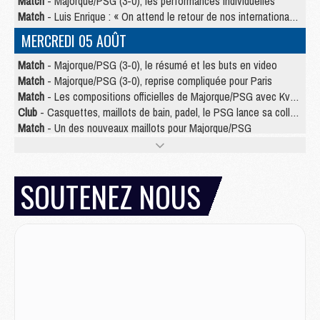
Match
- Majorque/PSG (3-0), les performances individuelles
Match
- Luis Enrique : « On attend le retour de nos internationaux »
MERCREDI 05 AOÛT
Match
- Majorque/PSG (3-0), le résumé et les buts en video
Match
- Majorque/PSG (3-0), reprise compliquée pour Paris
Match
- Les compositions officielles de Majorque/PSG avec Kvara et de nombreux jeunes
Club
- Casquettes, maillots de bain, padel, le PSG lance sa collection été
Match
- Un des nouveaux maillots pour Majorque/PSG
Mercato
- Le PSG prépare une nouvelle offre pour Suzuki
Mercato
- Le transfert de Ferran Torres au PSG réglé avant le 12 août ?
Match
- Le groupe pour Majorque/PSG avec 11 absents
SOUTENEZ NOUS
Mercato
- Le PSG officialise un quatrième prêt
Mercato
- Liverpool ne veut pas que Barcola au PSG
Match
- Majorque/PSG, quelle compo pour le premier match de la saison 2026/27 ?
MARDI 04 AOÛT
Europe
- Les chapeaux provisoires de la Ligue des champions 2026/27
Podcast
- Podcast CulturePSG : Akliouche présenté par un fan de Monaco
Club
- Le PSG dévoile sa première collection d'entraînement pour 2026/2027
Discipline
- Un arbitre inattendu, mais porte-bonheur pour Lens/PSG