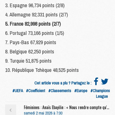
3. Espagne 96,734 points (2/8)
4. Allemagne 92,331 points (2/7)
5. France 82,998 points (2/7)
6. Portugal 73,166 points (1/5)
7. Pays-Bas 67,929 points
8. Belgique 62,250 points
9. Turquie 51,875 points
10. République Tchèque 48,525 points
Cet article vous a plu ? Partagez le :
#UEFA
#Coefficient
#Classements
#Europe
#Champions
League
Féminines : Anaïs Ebayilin : « Nous rendre compte qu'on est un grand groupe »
samedi 2 mai 2026 à 7:00