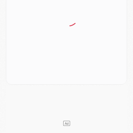
Match
- Majorque/PSG, sur quelle chaine et à quelle heure regarder le match ?
Mercato
- Le plan du PSG pour Suzuki et Chevalier se précise
Mercato
- L'Ajax refuse la première offre du PSG pour Godts
Mercato
- Le PSG veut accélérer, Ferran Torres temporise
Mercato
- Liverpool encore très loin du compte pour Barcola
LUNDI 03 AOÛT
Match
- Podcast CulturePSG : Mercato (Godts, Suzuki, Akliouche, Barcola, etc)
Mercato
- L'Ajax attend bien plus de 45M pour Mika Godts
Club
- Quatre retours importants dans le groupe du PSG, et un plus discret
Mercato
- Ayari file en Ligue 2
Club
- Le PSG s'associe avec un géant de la tech
Mercato
- Vu d'Italie, le transfert de Suzuki au PSG est bien engagé
Mercato
- Ferran Torres ne serait pas à vendre, mais...
Europe
- Gros coup dur pour Aston Villa avant de croiser le PSG
DIMANCHE 02 AOÛT
Mercato
- Le transfert de Kolo Muani à la Juventus est officiel
Mercato
- [MAJ] Le PSG a fait une grosse offre à Parme pour Suzuki
Mercato
- Le PSG a envoyé une première offre pour Mika Godts