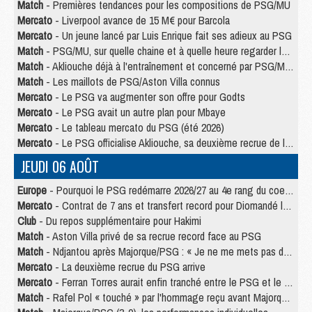
Match
- Premières tendances pour les compositions de PSG/MU
Mercato
- Liverpool avance de 15 M€ pour Barcola
Mercato
- Un jeune lancé par Luis Enrique fait ses adieux au PSG
Match
- PSG/MU, sur quelle chaine et à quelle heure regarder le match ?
Match
- Akliouche déjà à l'entraînement et concerné par PSG/MU ?
Match
- Les maillots de PSG/Aston Villa connus
Mercato
- Le PSG va augmenter son offre pour Godts
Mercato
- Le PSG avait un autre plan pour Mbaye
Mercato
- Le tableau mercato du PSG (été 2026)
Mercato
- Le PSG officialise Akliouche, sa deuxième recrue de l’été
JEUDI 06 AOÛT
Europe
- Pourquoi le PSG redémarre 2026/27 au 4e rang du coefficient UEFA
Mercato
- Contrat de 7 ans et transfert record pour Diomandé loin du PSG
Club
- Du repos supplémentaire pour Hakimi
Match
- Aston Villa privé de sa recrue record face au PSG
Match
- Ndjantou après Majorque/PSG : « Je ne me mets pas de plafond »
Mercato
- La deuxième recrue du PSG arrive
Mercato
- Ferran Torres aurait enfin tranché entre le PSG et le Barça
Match
- Rafel Pol « touché » par l'hommage reçu avant Majorque/PSG