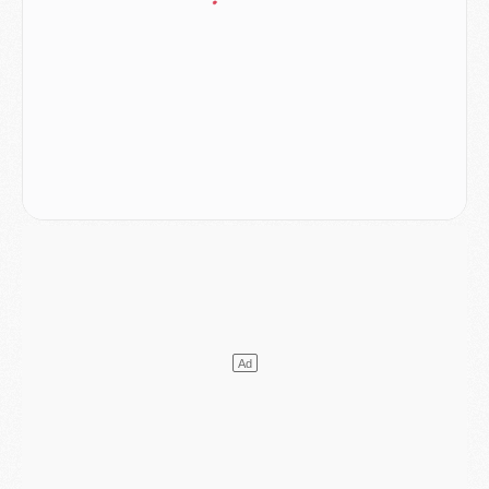
Mercato
- Le PSG officialise un quatrième prêt
Mercato
- Liverpool ne veut pas que Barcola au PSG
Match
- Majorque/PSG, quelle compo pour le premier match de la saison 2026/27 ?
MARDI 04 AOÛT
Europe
- Les chapeaux provisoires de la Ligue des champions 2026/27
Podcast
- Podcast CulturePSG : Akliouche présenté par un fan de Monaco
Club
- Le PSG dévoile sa première collection d'entraînement pour 2026/2027
Discipline
- Un arbitre inattendu, mais porte-bonheur pour Lens/PSG
Match
- Majorque/PSG, sur quelle chaine et à quelle heure regarder le match ?
Mercato
- Le plan du PSG pour Suzuki et Chevalier se précise
Mercato
- L'Ajax refuse la première offre du PSG pour Godts
Mercato
- Le PSG veut accélérer, Ferran Torres temporise
Mercato
- Liverpool encore très loin du compte pour Barcola
LUNDI 03 AOÛT
Match
- Podcast CulturePSG : Mercato (Godts, Suzuki, Akliouche, Barcola, etc)
Mercato
- L'Ajax attend bien plus de 45M pour Mika Godts
Club
- Quatre retours importants dans le groupe du PSG, et un plus discret
Mercato
- Ayari file en Ligue 2
Club
- Le PSG s'associe avec un géant de la tech