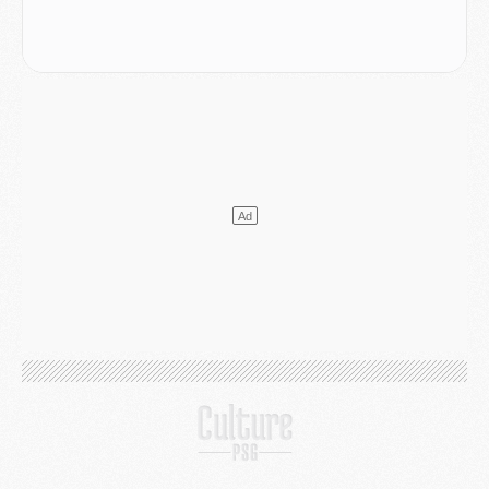
Mercato
- L'agent de Mika Godts confirme un accord avec le PSG
Club
- Quels numéros de maillot pour Akliouche et Digne au PSG ?
Match
- Un hommage prévu lors de Brest/PSG
Mercato
- Le PSG et le Barça ont rendez-vous pour Ferran Torres
Mercato
- Guéla Doué dans les listes du PSG
Mercato
- Le transfert de Mika Godts au PSG en bonne voie
VENDREDI 31 JUILLET
Match
- Un diffuseur annoncé pour les deux premiers matchs amicaux du PSG
Mercato
- Le transfert d'Akliouche au PSG bouclé, le montant se précise
Club
- Un retour majeur dans le groupe du PSG
Club
- [MAJ] Ndjantou et deux jeunes du PSG annoncés dans un tournoi U21
Mercato
- L'étonnante piste Suzuki confirmée et onéreuse
JEUDI 30 JUILLET
Sélections
- Ancelotti fait le ménage au Brésil mais veut garder Marquinhos
Mercato
- Le statu quo du milieu du PSG se précise
Club
- Le PSG plutôt que la FIFA pour Al-Khelaïfi, poussé par l'UEFA ?
Mercato
- Le PSG presserait Ferran Torres de se décider, deux pistes de secours
Club
- Déguisements, shopping, double scouting, Luis Campos dévoile ses méthodes
Mercato
- Kroupi retiré du mercato