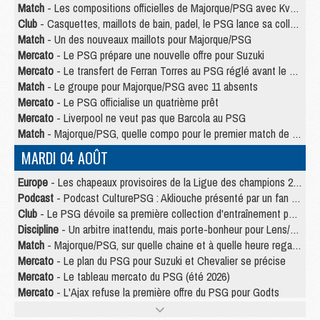
Match
- Les compositions officielles de Majorque/PSG avec Kvara et de nombreux jeunes
Club
- Casquettes, maillots de bain, padel, le PSG lance sa collection été
Match
- Un des nouveaux maillots pour Majorque/PSG
Mercato
- Le PSG prépare une nouvelle offre pour Suzuki
Mercato
- Le transfert de Ferran Torres au PSG réglé avant le 12 août ?
Match
- Le groupe pour Majorque/PSG avec 11 absents
Mercato
- Le PSG officialise un quatrième prêt
Mercato
- Liverpool ne veut pas que Barcola au PSG
Match
- Majorque/PSG, quelle compo pour le premier match de la saison 2026/27 ?
MARDI 04 AOÛT
Europe
- Les chapeaux provisoires de la Ligue des champions 2026/27
Podcast
- Podcast CulturePSG : Akliouche présenté par un fan de Monaco
Club
- Le PSG dévoile sa première collection d'entraînement pour 2026/2027
Discipline
- Un arbitre inattendu, mais porte-bonheur pour Lens/PSG
Match
- Majorque/PSG, sur quelle chaine et à quelle heure regarder le match ?
Mercato
- Le plan du PSG pour Suzuki et Chevalier se précise
Mercato
- Le tableau mercato du PSG (été 2026)
Mercato
- L'Ajax refuse la première offre du PSG pour Godts
Mercato
- Le PSG veut accélérer, Ferran Torres temporise