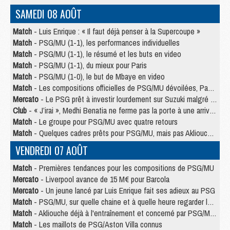
SAMEDI 08 AOÛT
Match
- Luis Enrique : « Il faut déjà penser à la Supercoupe »
Match
- PSG/MU (1-1), les performances individuelles
Match
- PSG/MU (1-1), le résumé et les buts en video
Match
- PSG/MU (1-1), du mieux pour Paris
Match
- PSG/MU (1-0), le but de Mbaye en video
Match
- Les compositions officielles de PSG/MU dévoilées, Pacho titulaire
Mercato
- Le PSG prêt à investir lourdement sur Suzuki malgré Safonov et Chevalier
Club
- « J’irai », Medhi Benatia ne ferme pas la porte à une arrivée au PSG
Match
- Le groupe pour PSG/MU avec quatre retours
Match
- Quelques cadres prêts pour PSG/MU, mais pas Akliouche ?
VENDREDI 07 AOÛT
Match
- Premières tendances pour les compositions de PSG/MU
Mercato
- Liverpool avance de 15 M€ pour Barcola
Mercato
- Un jeune lancé par Luis Enrique fait ses adieux au PSG
Match
- PSG/MU, sur quelle chaine et à quelle heure regarder le match ?
Match
- Akliouche déjà à l'entraînement et concerné par PSG/MU ?
Match
- Les maillots de PSG/Aston Villa connus