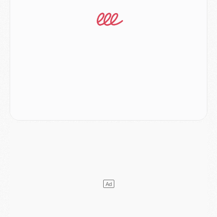
Match
- Les compositions officielles de Majorque/PSG avec Kvara et de nombreux jeunes
Club
- Casquettes, maillots de bain, padel, le PSG lance sa collection été
Match
- Un des nouveaux maillots pour Majorque/PSG
Mercato
- Le PSG prépare une nouvelle offre pour Suzuki
Mercato
- Le transfert de Ferran Torres au PSG réglé avant le 12 août ?
Match
- Le groupe pour Majorque/PSG avec 11 absents
Mercato
- Le PSG officialise un quatrième prêt
Mercato
- Liverpool ne veut pas que Barcola au PSG
Match
- Majorque/PSG, quelle compo pour le premier match de la saison 2026/27 ?
MARDI 04 AOÛT
Europe
- Les chapeaux provisoires de la Ligue des champions 2026/27
Podcast
- Podcast CulturePSG : Akliouche présenté par un fan de Monaco
Club
- Le PSG dévoile sa première collection d'entraînement pour 2026/2027
Discipline
- Un arbitre inattendu, mais porte-bonheur pour Lens/PSG
Match
- Majorque/PSG, sur quelle chaine et à quelle heure regarder le match ?
Mercato
- Le plan du PSG pour Suzuki et Chevalier se précise
Mercato
- L'Ajax refuse la première offre du PSG pour Godts
Mercato
- Le PSG veut accélérer, Ferran Torres temporise
Mercato
- Liverpool encore très loin du compte pour Barcola