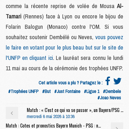
comme la récente reprise de volée de Mousa
Al-
Tamari
(Rennes) face à Lyon ou encore le bijou de
Folarin Balogun (Monaco) contre l'OM. Si vous
souhaitez soutenir Dembélé ou Neves,
vous pouvez
le faire en votant pour le plus beau but sur le site de
l'UNFP en cliquant ici
. Le lauréat sera connu le lundi
11 mai au cours de la cérémonie des trophées UNFP.
Cet article vous a plu ? Partagez le :
#Trophées UNFP
#But
#Just Fontaine
#Ligue 1
#Dembele
#Joao Neves
Match : « C'est ce qui va se passer », un Bayern/PSG aussi fou qu'à l'aller ?
mercredi 6 mai 2026 à 10:36
Match : Cotes et pronostics Bayern Munich - PSG : notre analyse complète