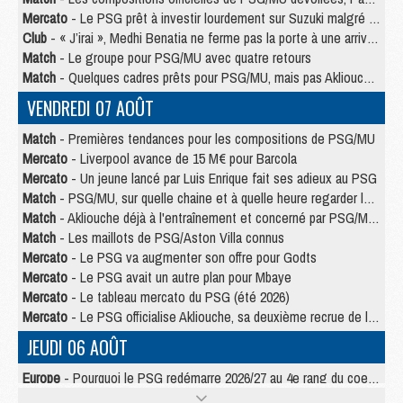
Mercato
- Le PSG prêt à investir lourdement sur Suzuki malgré Safonov et Chevalier
Club
- « J’irai », Medhi Benatia ne ferme pas la porte à une arrivée au PSG
Match
- Le groupe pour PSG/MU avec quatre retours
Match
- Quelques cadres prêts pour PSG/MU, mais pas Akliouche ?
VENDREDI 07 AOÛT
Match
- Premières tendances pour les compositions de PSG/MU
Mercato
- Liverpool avance de 15 M€ pour Barcola
Mercato
- Un jeune lancé par Luis Enrique fait ses adieux au PSG
Match
- PSG/MU, sur quelle chaine et à quelle heure regarder le match ?
Match
- Akliouche déjà à l'entraînement et concerné par PSG/MU ?
Match
- Les maillots de PSG/Aston Villa connus
Mercato
- Le PSG va augmenter son offre pour Godts
Mercato
- Le PSG avait un autre plan pour Mbaye
Mercato
- Le tableau mercato du PSG (été 2026)
Mercato
- Le PSG officialise Akliouche, sa deuxième recrue de l’été
JEUDI 06 AOÛT
Europe
- Pourquoi le PSG redémarre 2026/27 au 4e rang du coefficient UEFA
Mercato
- Contrat de 7 ans et transfert record pour Diomandé loin du PSG