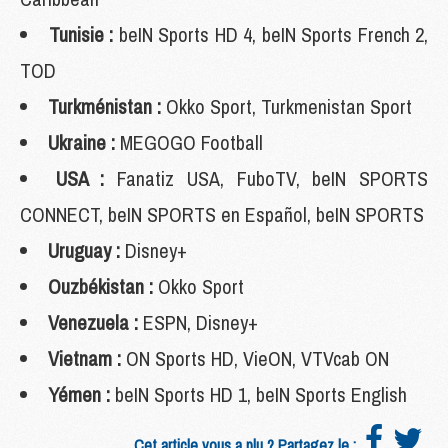
Tunisie :
beIN Sports HD 4, beIN Sports French 2,
TOD
Turkménistan :
Okko Sport, Turkmenistan Sport
Ukraine :
MEGOGO Football
USA :
Fanatiz USA, FuboTV, beIN SPORTS
CONNECT, beIN SPORTS en Español, beIN SPORTS
Uruguay :
Disney+
Ouzbékistan :
Okko Sport
Venezuela :
ESPN, Disney+
Vietnam :
ON Sports HD, VieON, VTVcab ON
Yémen :
beIN Sports HD 1, beIN Sports English
Cet article vous a plu ? Partagez le :