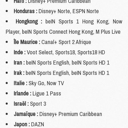
Haïti :
Disney+ Premium Caribbean
Honduras :
Disney+ Norte, ESPN Norte
Hongkong :
beIN Sports 1 Hong Kong, Now
Player, beIN Sports Connect Hong Kong, M Plus Live
Île Maurice :
Canal+ Sport 2 Afrique
Inde :
Voot Select, Sports18, Sports18 HD
Iran :
beIN Sports English, beIN Sports HD 1
Irak :
beIN Sports English, beIN Sports HD 1
Italie :
Sky Go, Now TV
Irlande :
Ligue 1 Pass
Israël :
Sport 3
Jamaïque :
Disney+ Premium Caribbean
Japon :
DAZN