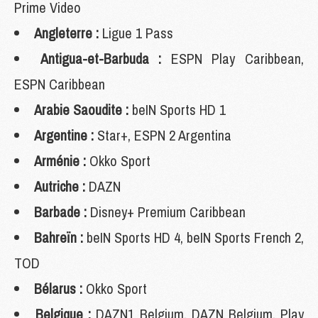
Prime Video
Angleterre :
Ligue 1 Pass
Antigua-et-Barbuda :
ESPN Play Caribbean,
ESPN Caribbean
Arabie Saoudite :
beIN Sports HD 1
Argentine :
Star+, ESPN 2 Argentina
Arménie :
Okko Sport
Autriche :
DAZN
Barbade :
Disney+ Premium Caribbean
Bahreïn :
beIN Sports HD 4, beIN Sports French 2,
TOD
Bélarus :
Okko Sport
Belgique :
DAZN1 Belgium, DAZN Belgium, Play