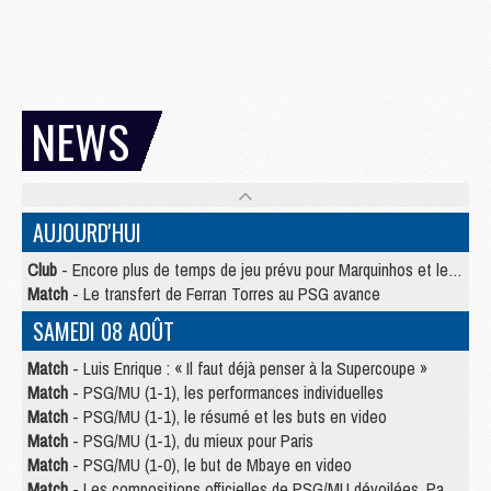
NEWS
AUJOURD'HUI
Club
- Encore plus de temps de jeu prévu pour Marquinhos et les Portugais en Supercoupe
Match
- Le transfert de Ferran Torres au PSG avance
SAMEDI 08 AOÛT
Match
- Luis Enrique : « Il faut déjà penser à la Supercoupe »
Match
- PSG/MU (1-1), les performances individuelles
Match
- PSG/MU (1-1), le résumé et les buts en video
Match
- PSG/MU (1-1), du mieux pour Paris
Match
- PSG/MU (1-0), le but de Mbaye en video
Match
- Les compositions officielles de PSG/MU dévoilées, Pacho titulaire