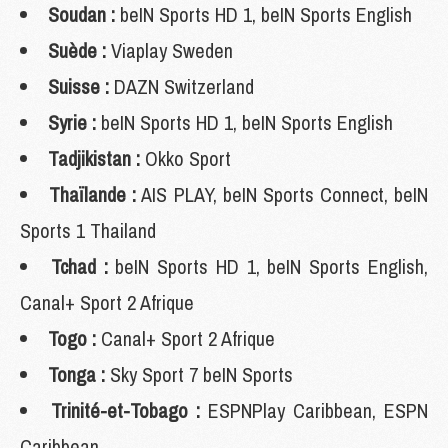
Soudan :
beIN Sports HD 1, beIN Sports English
Suède :
Viaplay Sweden
Suisse :
DAZN Switzerland
Syrie :
beIN Sports HD 1, beIN Sports English
Tadjikistan :
Okko Sport
Thaïlande :
AIS PLAY, beIN Sports Connect, beIN
Sports 1 Thailand
Tchad :
beIN Sports HD 1, beIN Sports English,
Canal+ Sport 2 Afrique
Togo :
Canal+ Sport 2 Afrique
Tonga :
Sky Sport 7 beIN Sports
Trinité-et-Tobago :
ESPNPlay Caribbean, ESPN
Caribbean