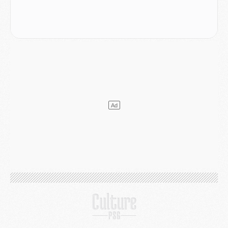
Match
- Majorque/PSG, quelle compo pour le premier match de la saison 2026/27 ?
MARDI 04 AOÛT
Europe
- Les chapeaux provisoires de la Ligue des champions 2026/27
Podcast
- Podcast CulturePSG : Akliouche présenté par un fan de Monaco
Club
- Le PSG dévoile sa première collection d'entraînement pour 2026/2027
Discipline
- Un arbitre inattendu, mais porte-bonheur pour Lens/PSG
Match
- Majorque/PSG, sur quelle chaine et à quelle heure regarder le match ?
Mercato
- Le plan du PSG pour Suzuki et Chevalier se précise
Mercato
- L'Ajax refuse la première offre du PSG pour Godts
Mercato
- Le PSG veut accélérer, Ferran Torres temporise
Mercato
- Liverpool encore très loin du compte pour Barcola
LUNDI 03 AOÛT
Match
- Podcast CulturePSG : Mercato (Godts, Suzuki, Akliouche, Barcola, etc)
Mercato
- L'Ajax attend bien plus de 45M pour Mika Godts
Club
- Quatre retours importants dans le groupe du PSG, et un plus discret
Mercato
- Ayari file en Ligue 2
Club
- Le PSG s'associe avec un géant de la tech
Mercato
- Vu d'Italie, le transfert de Suzuki au PSG est bien engagé