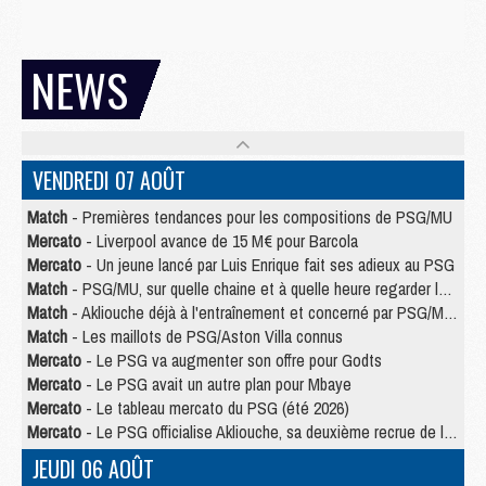
NEWS
VENDREDI 07 AOÛT
Match
- Premières tendances pour les compositions de PSG/MU
Mercato
- Liverpool avance de 15 M€ pour Barcola
Mercato
- Un jeune lancé par Luis Enrique fait ses adieux au PSG
Match
- PSG/MU, sur quelle chaine et à quelle heure regarder le match ?
Match
- Akliouche déjà à l'entraînement et concerné par PSG/MU ?
Match
- Les maillots de PSG/Aston Villa connus
Mercato
- Le PSG va augmenter son offre pour Godts
Mercato
- Le PSG avait un autre plan pour Mbaye
Mercato
- Le tableau mercato du PSG (été 2026)
Mercato
- Le PSG officialise Akliouche, sa deuxième recrue de l’été
JEUDI 06 AOÛT