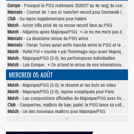
Europe
- Pourquoi le PSG redémarre 2026/27 au 4e rang du coefficient UEFA
Mercato
- Contrat de 7 ans et transfert record pour Diomandé loin du PSG
Club
- Du repos supplémentaire pour Hakimi
Match
- Aston Villa privé de sa recrue record face au PSG
Match
- Ndjantou après Majorque/PSG : « Je ne me mets pas de plafond »
Mercato
- La deuxième recrue du PSG arrive
Mercato
- Ferran Torres aurait enfin tranché entre le PSG et le Barça
Match
- Rafel Pol « touché » par l'hommage reçu avant Majorque/PSG
Match
- Majorque/PSG (3-0), les performances individuelles
Match
- Luis Enrique : « On attend le retour de nos internationaux »
MERCREDI 05 AOÛT
Match
- Majorque/PSG (3-0), le résumé et les buts en video
Match
- Majorque/PSG (3-0), reprise compliquée pour Paris
Match
- Les compositions officielles de Majorque/PSG avec Kvara et de nombreux jeunes
Club
- Casquettes, maillots de bain, padel, le PSG lance sa collection été
Match
- Un des nouveaux maillots pour Majorque/PSG
Mercato
- Le PSG prépare une nouvelle offre pour Suzuki
Mercato
- Le transfert de Ferran Torres au PSG réglé avant le 12 août ?
Match
- Le groupe pour Majorque/PSG avec 11 absents