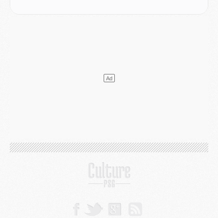
Club
- Le PSG s'associe avec un géant de la tech
Mercato
- Vu d'Italie, le transfert de Suzuki au PSG est bien engagé
Mercato
- Ferran Torres ne serait pas à vendre, mais...
Europe
- Gros coup dur pour Aston Villa avant de croiser le PSG
DIMANCHE 02 AOÛT
Mercato
- Le transfert de Kolo Muani à la Juventus est officiel
Mercato
- [MAJ] Le PSG a fait une grosse offre à Parme pour Suzuki
Mercato
- Le PSG a envoyé une première offre pour Mika Godts
Club
- Après Pacho, d'autres retours en vue
Mercato
- Changement de dernière minute pour Kolo Muani
SAMEDI 01 AOÛT
Mercato
- L'agent de Mika Godts confirme un accord avec le PSG
Club
- Quels numéros de maillot pour Akliouche et Digne au PSG ?
Match
- Un hommage prévu lors de Brest/PSG
Mercato
- Le PSG et le Barça ont rendez-vous pour Ferran Torres
Mercato
- Guéla Doué dans les listes du PSG
Mercato
- Le transfert de Mika Godts au PSG en bonne voie
VENDREDI 31 JUILLET