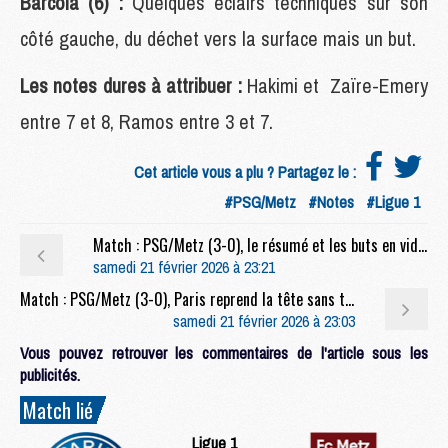
Barcola (6) :
Quelques éclairs techniques sur son
côté gauche, du déchet vers la surface mais un but.
Les notes dures à attribuer :
Hakimi et Zaïre-Emery
entre 7 et 8, Ramos entre 3 et 7.
Cet article vous a plu ? Partagez le :
#PSG/Metz
#Notes
#Ligue 1
Match : PSG/Metz (3-0), le résumé et les buts en video
samedi 21 février 2026 à 23:21
Match : PSG/Metz (3-0), Paris reprend la tête sans trembler
samedi 21 février 2026 à 23:03
Vous pouvez retrouver les commentaires de l'article sous les
publicités.
Match lié
Ligue 1