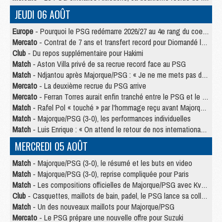
JEUDI 06 AOÛT
Europe
- Pourquoi le PSG redémarre 2026/27 au 4e rang du coefficient UEFA
Mercato
- Contrat de 7 ans et transfert record pour Diomandé loin du PSG
Club
- Du repos supplémentaire pour Hakimi
Match
- Aston Villa privé de sa recrue record face au PSG
Match
- Ndjantou après Majorque/PSG : « Je ne me mets pas de plafond »
Mercato
- La deuxième recrue du PSG arrive
Mercato
- Ferran Torres aurait enfin tranché entre le PSG et le Barça
Match
- Rafel Pol « touché » par l'hommage reçu avant Majorque/PSG
Match
- Majorque/PSG (3-0), les performances individuelles
Match
- Luis Enrique : « On attend le retour de nos internationaux »
MERCREDI 05 AOÛT
Match
- Majorque/PSG (3-0), le résumé et les buts en video
Match
- Majorque/PSG (3-0), reprise compliquée pour Paris
Match
- Les compositions officielles de Majorque/PSG avec Kvara et de nombreux jeunes
Club
- Casquettes, maillots de bain, padel, le PSG lance sa collection été
Match
- Un des nouveaux maillots pour Majorque/PSG
Mercato
- Le PSG prépare une nouvelle offre pour Suzuki