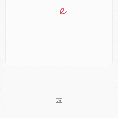
Club
- Quatre retours importants dans le groupe du PSG, et un plus discret
Mercato
- Ayari file en Ligue 2
Club
- Le PSG s'associe avec un géant de la tech
Mercato
- Vu d'Italie, le transfert de Suzuki au PSG est bien engagé
Mercato
- Ferran Torres ne serait pas à vendre, mais...
Europe
- Gros coup dur pour Aston Villa avant de croiser le PSG
DIMANCHE 02 AOÛT
Mercato
- Le transfert de Kolo Muani à la Juventus est officiel
Mercato
- [MAJ] Le PSG a fait une grosse offre à Parme pour Suzuki
Mercato
- Le PSG a envoyé une première offre pour Mika Godts
Club
- Après Pacho, d'autres retours en vue
Mercato
- Changement de dernière minute pour Kolo Muani
SAMEDI 01 AOÛT
Mercato
- L'agent de Mika Godts confirme un accord avec le PSG
Club
- Quels numéros de maillot pour Akliouche et Digne au PSG ?
Match
- Un hommage prévu lors de Brest/PSG
Mercato
- Le PSG et le Barça ont rendez-vous pour Ferran Torres
Mercato
- Guéla Doué dans les listes du PSG