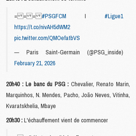
= = =
#PSGFCM
I
#Ligue1
https://t.co/nivAH5dWM2
pic.twitter.com/QMOefatbVS
— Paris Saint-Germain (@PSG_inside)
February 21, 2026
20h40 : Le banc du PSG :
Chevalier, Renato Marin,
Marquinhos, N. Mendes, Pacho, João Neves, Vitinha,
Kvaratskhelia, Mbaye
20h30 :
L'échauffement vient de commencer