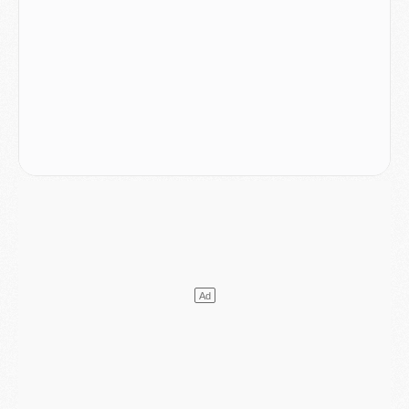
Mercato
- Liverpool ne veut pas que Barcola au PSG
Match
- Majorque/PSG, quelle compo pour le premier match de la saison 2026/27 ?
MARDI 04 AOÛT
Europe
- Les chapeaux provisoires de la Ligue des champions 2026/27
Podcast
- Podcast CulturePSG : Akliouche présenté par un fan de Monaco
Club
- Le PSG dévoile sa première collection d'entraînement pour 2026/2027
Discipline
- Un arbitre inattendu, mais porte-bonheur pour Lens/PSG
Match
- Majorque/PSG, sur quelle chaine et à quelle heure regarder le match ?
Mercato
- Le plan du PSG pour Suzuki et Chevalier se précise
Mercato
- L'Ajax refuse la première offre du PSG pour Godts
Mercato
- Le PSG veut accélérer, Ferran Torres temporise
Mercato
- Liverpool encore très loin du compte pour Barcola
LUNDI 03 AOÛT
Match
- Podcast CulturePSG : Mercato (Godts, Suzuki, Akliouche, Barcola, etc)
Mercato
- L'Ajax attend bien plus de 45M pour Mika Godts
Club
- Quatre retours importants dans le groupe du PSG, et un plus discret
Mercato
- Ayari file en Ligue 2
Club
- Le PSG s'associe avec un géant de la tech