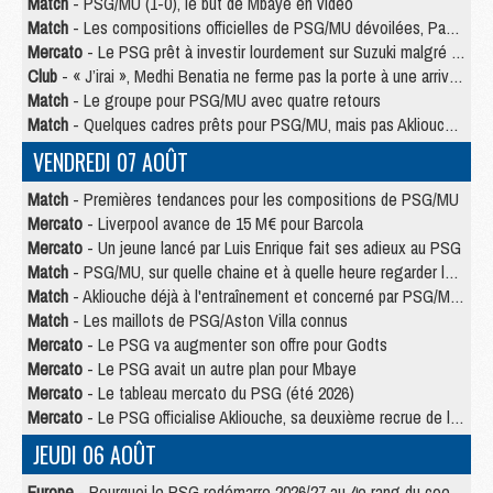
Match
- PSG/MU (1-0), le but de Mbaye en video
Match
- Les compositions officielles de PSG/MU dévoilées, Pacho titulaire
Mercato
- Le PSG prêt à investir lourdement sur Suzuki malgré Safonov et Chevalier
Club
- « J’irai », Medhi Benatia ne ferme pas la porte à une arrivée au PSG
Match
- Le groupe pour PSG/MU avec quatre retours
Match
- Quelques cadres prêts pour PSG/MU, mais pas Akliouche ?
VENDREDI 07 AOÛT
Match
- Premières tendances pour les compositions de PSG/MU
Mercato
- Liverpool avance de 15 M€ pour Barcola
Mercato
- Un jeune lancé par Luis Enrique fait ses adieux au PSG
Match
- PSG/MU, sur quelle chaine et à quelle heure regarder le match ?
Match
- Akliouche déjà à l'entraînement et concerné par PSG/MU ?
Match
- Les maillots de PSG/Aston Villa connus
Mercato
- Le PSG va augmenter son offre pour Godts
Mercato
- Le PSG avait un autre plan pour Mbaye
Mercato
- Le tableau mercato du PSG (été 2026)
Mercato
- Le PSG officialise Akliouche, sa deuxième recrue de l’été
JEUDI 06 AOÛT
Europe
- Pourquoi le PSG redémarre 2026/27 au 4e rang du coefficient UEFA