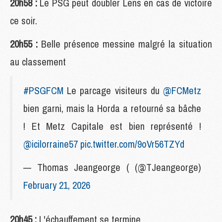
20h58 :
Le PSG peut doubler Lens en cas de victoire
ce soir.
20h55 :
Belle présence messine malgré la situation
au classement
#PSGFCM
Le parcage visiteurs du
@FCMetz
bien garni, mais la Horda a retourné sa bâche
! Et Metz Capitale est bien représenté !
@icilorraine57
pic.twitter.com/9oVr56TZYd
— Thomas Jeangeorge ( (@TJeangeorge)
February 21, 2026
20h45 :
L'échauffement se termine