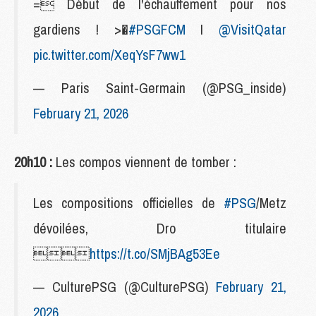
= Début de l'échauffement pour nos
gardiens ! >�
#PSGFCM
I
@VisitQatar
pic.twitter.com/XeqYsF7ww1
— Paris Saint-Germain (@PSG_inside)
February 21, 2026
20h10 :
Les compos viennent de tomber :
Les compositions officielles de
#PSG
/Metz
dévoilées, Dro titulaire

https://t.co/SMjBAg53Ee
— CulturePSG (@CulturePSG)
February 21,
2026