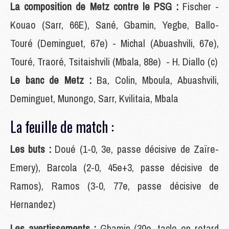
La composition de Metz contre le PSG :
Fischer -
Kouao (Sarr, 66E), Sané, Gbamin, Yegbe, Ballo-
Touré (Deminguet, 67e) - Michal (Abuashvili, 67e),
Touré, Traoré, Tsitaishvili (Mbala, 88e) - H. Diallo (c)
Le banc de Metz :
Ba, Colin, Mboula, Abuashvili,
Deminguet, Munongo, Sarr, Kvilitaia, Mbala
La feuille de match :
Les buts :
Doué (1-0, 3e, passe décisive de Zaïre-
Emery), Barcola (2-0, 45e+3, passe décisive de
Ramos), Ramos (3-0, 77e, passe décisive de
Hernandez)
Les avertissements :
Gbamin (30e, tacle en retard