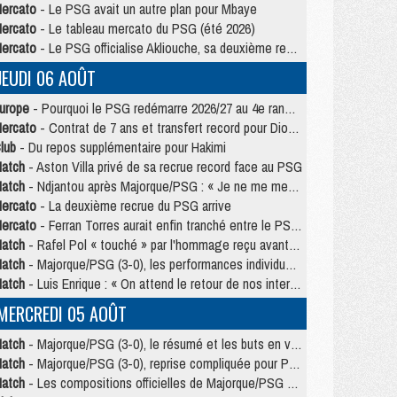
ercato
- Le PSG avait un autre plan pour Mbaye
ercato
- Le tableau mercato du PSG (été 2026)
ercato
- Le PSG officialise Akliouche, sa deuxième recrue de l’été
JEUDI 06 AOÛT
urope
- Pourquoi le PSG redémarre 2026/27 au 4e rang du coefficient UEFA
ercato
- Contrat de 7 ans et transfert record pour Diomandé loin du PSG
lub
- Du repos supplémentaire pour Hakimi
atch
- Aston Villa privé de sa recrue record face au PSG
atch
- Ndjantou après Majorque/PSG : « Je ne me mets pas de plafond »
ercato
- La deuxième recrue du PSG arrive
ercato
- Ferran Torres aurait enfin tranché entre le PSG et le Barça
atch
- Rafel Pol « touché » par l'hommage reçu avant Majorque/PSG
atch
- Majorque/PSG (3-0), les performances individuelles
atch
- Luis Enrique : « On attend le retour de nos internationaux »
MERCREDI 05 AOÛT
atch
- Majorque/PSG (3-0), le résumé et les buts en video
atch
- Majorque/PSG (3-0), reprise compliquée pour Paris
atch
- Les compositions officielles de Majorque/PSG avec Kvara et de nombreux jeunes