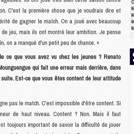
C
M
son. C'est la première chose que je voudrais dire et
M
 mérité de gagner le match. On a joué avec beaucoup
M
M
de jeu, mais ils ont montré leur ambition. Je pense
M
M
in, on a manqué d'un petit peu de chance. »
M
de ce que vous avez vu chez les jeunes ? Renato
, Mounguengue qui fait une erreur mais derrière, dans
E
P
suite. Est-ce que vous êtes content de leur attitude
C
D
M
M
gne pas le match. C'est impossible d'être content. Si
M
neur de haut niveau. Content ? Non. Mais il faut
M
M
est toujours important de savoir la difficulté de jouer