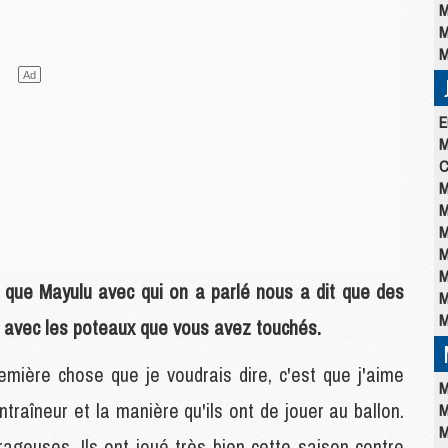
M
M
M
E
M
C
M
M
M
M
M
que Mayulu avec qui on a parlé nous a dit que des
M
M
e, avec les poteaux que vous avez touchés.
remière chose que je voudrais dire, c'est que j'aime
M
raîneur et la manière qu'ils ont de jouer au ballon.
M
M
rageuses. Ils ont joué très bien cette saison contre