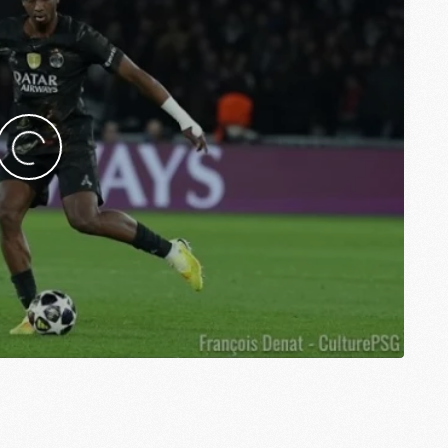
M
M
M
M
M
M
M
M
C
M
M
F
C
M
P