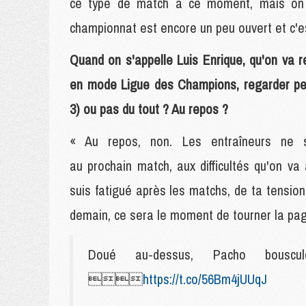
ce type de match à ce moment, mais on a
championnat est encore un peu ouvert et c'est
Quand on s'appelle Luis Enrique, qu'on va r
en mode Ligue des Champions, regarder peu
3) ou pas du tout ? Au repos ?
« Au repos, non. Les entraîneurs ne 
au prochain match, aux difficultés qu'on va
suis fatigué après les matchs, de ta tensio
demain, ce sera le moment de tourner la pag
Doué au-dessus, Pacho bous

https://t.co/56Bm4jUUqJ