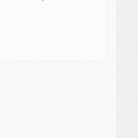
atch
- Podcast CulturePSG : Mercato (Godts, Suzuki, Akliouche, Barcola, etc)
ercato
- L'Ajax attend bien plus de 45M pour Mika Godts
lub
- Quatre retours importants dans le groupe du PSG, et un plus discret
ercato
- Ayari file en Ligue 2
lub
- Le PSG s'associe avec un géant de la tech
ercato
- Vu d'Italie, le transfert de Suzuki au PSG est bien engagé
ercato
- Ferran Torres ne serait pas à vendre, mais...
urope
- Gros coup dur pour Aston Villa avant de croiser le PSG
DIMANCHE 02 AOÛT
ercato
- Le transfert de Kolo Muani à la Juventus est officiel
ercato
- [MAJ] Le PSG a fait une grosse offre à Parme pour Suzuki
ercato
- Le PSG a envoyé une première offre pour Mika Godts
lub
- Après Pacho, d'autres retours en vue
ercato
- Changement de dernière minute pour Kolo Muani
SAMEDI 01 AOÛT
ercato
- L'agent de Mika Godts confirme un accord avec le PSG
lub
- Quels numéros de maillot pour Akliouche et Digne au PSG ?
atch
- Un hommage prévu lors de Brest/PSG