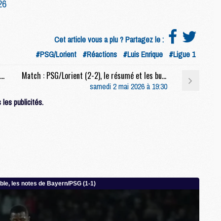
26
M
M
M
Cet article vous a plu ? Partagez le :
#PSG/Lorient
#Réactions
#Luis Enrique
#Ligue 1
M
Match : Le match, le titre, son turnover, les jeunes, Arteta, etc, la conf' complète de Luis Enrique après PSG/Lorient (2-2)
Match : PSG/Lorient (2-2), le résumé et les buts en video
M
samedi 2 mai 2026 à 19:30
C
C
les publicités.
M
S
M
C
M
C
M
M