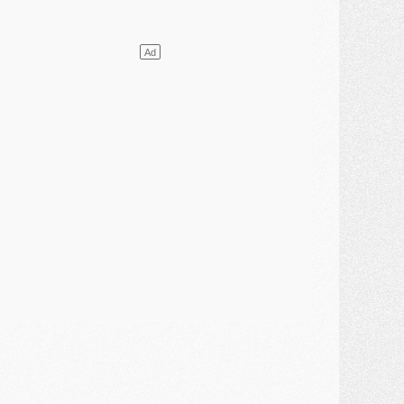
ercato
- Le PSG et le Barça ont rendez-vous pour Ferran Torres
ercato
- Guéla Doué dans les listes du PSG
ercato
- Le transfert de Mika Godts au PSG en bonne voie
VENDREDI 31 JUILLET
atch
- Un diffuseur annoncé pour les deux premiers matchs amicaux du PSG
ercato
- Le transfert d'Akliouche au PSG bouclé, le montant se précise
lub
- Un retour majeur dans le groupe du PSG
lub
- [MAJ] Ndjantou et deux jeunes du PSG annoncés dans un tournoi U21
ercato
- L'étonnante piste Suzuki confirmée et onéreuse
JEUDI 30 JUILLET
élections
- Ancelotti fait le ménage au Brésil mais veut garder Marquinhos
ercato
- Le statu quo du milieu du PSG se précise
lub
- Le PSG plutôt que la FIFA pour Al-Khelaïfi, poussé par l'UEFA ?
ercato
- Le PSG presserait Ferran Torres de se décider, deux pistes de secours
lub
- Déguisements, shopping, double scouting, Luis Campos dévoile ses méthodes
ercato
- Kroupi retiré du mercato
ercato
- Enfin une avancée dans le transfert d'Akliouche