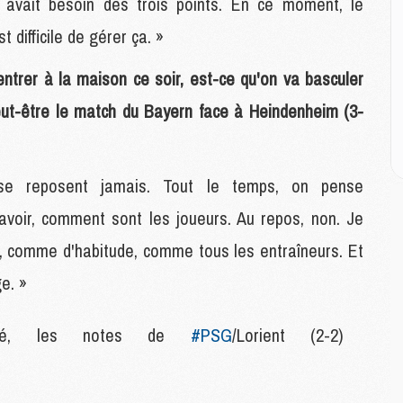
vait besoin des trois points. En ce moment, le
M
 difficile de gérer ça. »
M
C
entrer à la maison ce soir, est-ce qu'on va basculer
M
C
t-être le match du Bayern face à Heindenheim (3-
M
M
E
se reposent jamais. Tout le temps, on pense
 avoir, comment sont les joueurs. Au repos, non. Je
M
M
n, comme d'habitude, comme tous les entraîneurs. Et
M
e. »
C
M
culé, les notes de
#PSG
/Lorient (2-2)
M
C
M