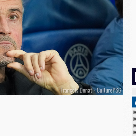
M
M
M
M