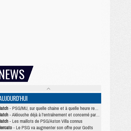
NEWS
AUJOURD'HUI
atch
- PSG/MU, sur quelle chaine et à quelle heure regarder le match ?
atch
- Akliouche déjà à l'entraînement et concerné par PSG/MU ?
atch
- Les maillots de PSG/Aston Villa connus
ercato
- Le PSG va augmenter son offre pour Godts