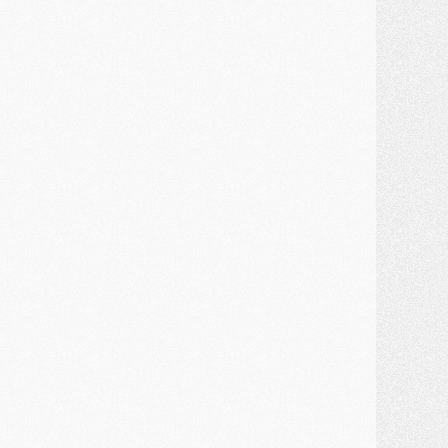
MERCREDI 29 JUILLET
ercato
- Ferran Torres priorité du PSG, mais ouvert à tout
ercato
- Première offre de Liverpool en approche pour Barcola
ercato
- Le montant du transfert de Kolo Muani se précise, la formule aussi
ercato
- Kolo Muani attendu en Italie, son transfert débloqué
ercato
- Monaco a encore repoussé une offre du PSG pour Akliouche
ercato
- Liverpool presque d'accord avec Barcola, le PSG pas du tout
ercato
- Moment décisif pour le transfert de Kolo Muani
MARDI 28 JUILLET
ercato
- Des intermédiaires ont tenté de relancer Diomande au PSG
lub
- Au moins neuf jeunes conviés à l'entraînement des pros
ercato
- Une partie du communiqué du PSG sur Diomande expliquée
ercato
- Barcola futur plus gros transfert de l'été ?
ormation
- Retour sur la saison des U17 du PSG en 7 chiffres clés
lub
- Le PSG connaît ses premiers matches de septembre
ercato
- Un troisième prêt bouclé par le PSG
LUNDI 27 JUILLET
odcast
- Podcast CulturePSG à 22h : Mercato (Barcola, Diomande, etc)