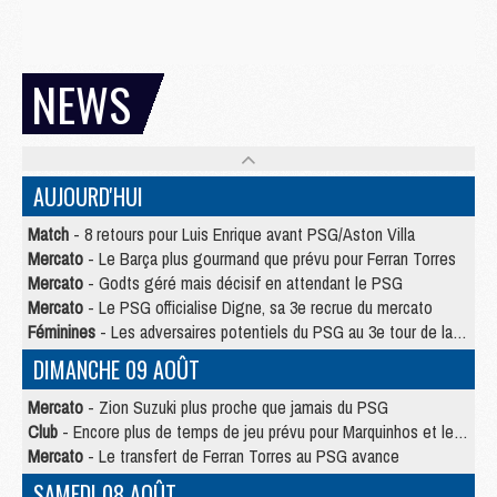
NEWS
AUJOURD'HUI
Match
- 8 retours pour Luis Enrique avant PSG/Aston Villa
Mercato
- Le Barça plus gourmand que prévu pour Ferran Torres
Mercato
- Godts géré mais décisif en attendant le PSG
Mercato
- Le PSG officialise Digne, sa 3e recrue du mercato
Féminines
- Les adversaires potentiels du PSG au 3e tour de la Ligue des Champions féminine
DIMANCHE 09 AOÛT
Mercato
- Zion Suzuki plus proche que jamais du PSG
Club
- Encore plus de temps de jeu prévu pour Marquinhos et les Portugais en Supercoupe
Mercato
- Le transfert de Ferran Torres au PSG avance
SAMEDI 08 AOÛT