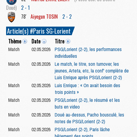
Doué)
2 - 1
78'
Aiyegun
TOSIN
2 - 2
Article(s) #Paris SG-Lorient
Thème
Date
Titre
Match
02.05.2026
PSG/Lorient (2-2), les performances
individuelles
Match
02.05.2026
Le match, le titre, son turnover, les
jeunes, Arteta, etc, la conf' complète de
Luis Enrique après PSG/Lorient (2-2)
Match
02.05.2026
Luis Enrique : « On avait besoin des
trois points »
Match
02.05.2026
PSG/Lorient (2-2), le résumé et les
buts en video
Match
02.05.2026
Doué au-dessus, Pacho bousculé, les
notes de PSG/Lorient (2-2)
Match
02.05.2026
PSG/Lorient (2-2), Paris lâche
bêtement des points