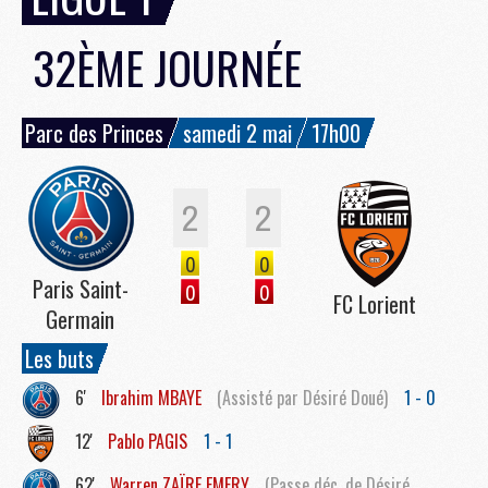
32ÈME JOURNÉE
Parc des Princes
samedi 2 mai
17h00
2
2
0
0
Paris Saint-
0
0
FC Lorient
Germain
Les buts
6'
Ibrahim
MBAYE
(Assisté par Désiré Doué)
1 - 0
12'
Pablo
PAGIS
1 - 1
62'
Warren
ZAÏRE EMERY
(Passe déc. de Désiré