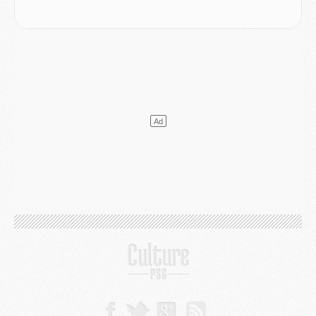
Match
- Un des nouveaux maillots pour Majorque/PSG
Mercato
- Le PSG prépare une nouvelle offre pour Suzuki
Mercato
- Le transfert de Ferran Torres au PSG réglé avant le 12 août ?
Match
- Le groupe pour Majorque/PSG avec 11 absents
Mercato
- Le PSG officialise un quatrième prêt
Mercato
- Liverpool ne veut pas que Barcola au PSG
Match
- Majorque/PSG, quelle compo pour le premier match de la saison 2026/27 ?
MARDI 04 AOÛT
Europe
- Les chapeaux provisoires de la Ligue des champions 2026/27
Podcast
- Podcast CulturePSG : Akliouche présenté par un fan de Monaco
Club
- Le PSG dévoile sa première collection d'entraînement pour 2026/2027
Discipline
- Un arbitre inattendu, mais porte-bonheur pour Lens/PSG
Match
- Majorque/PSG, sur quelle chaine et à quelle heure regarder le match ?
Mercato
- Le plan du PSG pour Suzuki et Chevalier se précise
Mercato
- L'Ajax refuse la première offre du PSG pour Godts
Mercato
- Le PSG veut accélérer, Ferran Torres temporise
Mercato
- Liverpool encore très loin du compte pour Barcola
LUNDI 03 AOÛT