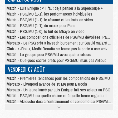
Match
- Luis Enrique : « Il faut déjà penser à la Supercoupe »
Match
- PSG/MU (1-1), les performances individuelles
Match
- PSG/MU (1-1), le résumé et les buts en video
Match
- PSG/MU (1-1), du mieux pour Paris
Match
- PSG/MU (1-0), le but de Mbaye en video
Match
- Les compositions officielles de PSG/MU dévoilées, Pacho titulaire
Mercato
- Le PSG prêt à investir lourdement sur Suzuki malgré Safonov et Chevalier
Club
- « J’irai », Medhi Benatia ne ferme pas la porte à une arrivée au PSG
Match
- Le groupe pour PSG/MU avec quatre retours
Match
- Quelques cadres prêts pour PSG/MU, mais pas Akliouche ?
VENDREDI 07 AOÛT
Match
- Premières tendances pour les compositions de PSG/MU
Mercato
- Liverpool avance de 15 M€ pour Barcola
Mercato
- Un jeune lancé par Luis Enrique fait ses adieux au PSG
Match
- PSG/MU, sur quelle chaine et à quelle heure regarder le match ?
Match
- Akliouche déjà à l'entraînement et concerné par PSG/MU ?
Match
- Les maillots de PSG/Aston Villa connus
Mercato
- Le PSG va augmenter son offre pour Godts