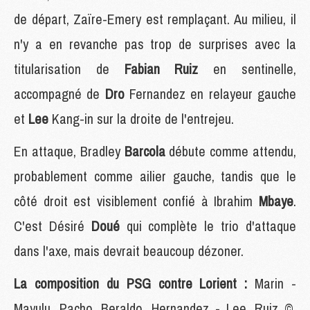
de départ, Zaïre-Emery est remplaçant. Au milieu, il
n'y a en revanche pas trop de surprises avec la
titularisation de
Fabian Ruiz
en sentinelle,
accompagné de
Dro
Fernandez en relayeur gauche
et
Lee
Kang-in sur la droite de l'entrejeu.
En attaque, Bradley
Barcola
débute comme attendu,
probablement comme ailier gauche, tandis que le
côté droit est visiblement confié à Ibrahim
Mbaye
.
C'est Désiré
Doué
qui complète le trio d'attaque
dans l'axe, mais devrait beaucoup dézoner.
La composition du PSG contre Lorient :
Marin -
Mayulu, Pacho, Beraldo, Hernandez - Lee, Ruiz ©,