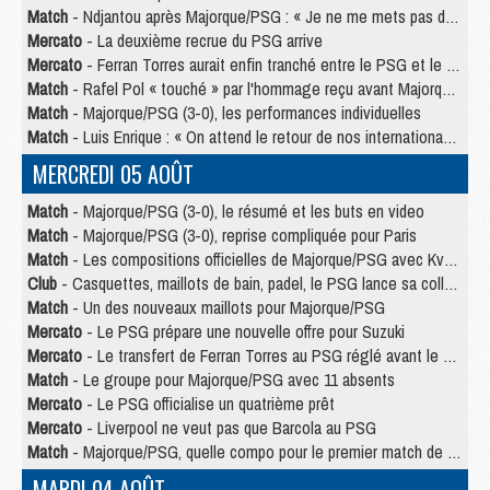
Match
- Ndjantou après Majorque/PSG : « Je ne me mets pas de plafond »
Mercato
- La deuxième recrue du PSG arrive
Mercato
- Ferran Torres aurait enfin tranché entre le PSG et le Barça
Match
- Rafel Pol « touché » par l'hommage reçu avant Majorque/PSG
Match
- Majorque/PSG (3-0), les performances individuelles
Match
- Luis Enrique : « On attend le retour de nos internationaux »
MERCREDI 05 AOÛT
Match
- Majorque/PSG (3-0), le résumé et les buts en video
Match
- Majorque/PSG (3-0), reprise compliquée pour Paris
Match
- Les compositions officielles de Majorque/PSG avec Kvara et de nombreux jeunes
Club
- Casquettes, maillots de bain, padel, le PSG lance sa collection été
Match
- Un des nouveaux maillots pour Majorque/PSG
Mercato
- Le PSG prépare une nouvelle offre pour Suzuki
Mercato
- Le transfert de Ferran Torres au PSG réglé avant le 12 août ?
Match
- Le groupe pour Majorque/PSG avec 11 absents
Mercato
- Le PSG officialise un quatrième prêt
Mercato
- Liverpool ne veut pas que Barcola au PSG
Match
- Majorque/PSG, quelle compo pour le premier match de la saison 2026/27 ?
MARDI 04 AOÛT