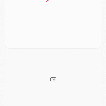
Europe
- Gros coup dur pour Aston Villa avant de croiser le PSG
DIMANCHE 02 AOÛT
Mercato
- Le transfert de Kolo Muani à la Juventus est officiel
Mercato
- [MAJ] Le PSG a fait une grosse offre à Parme pour Suzuki
Mercato
- Le PSG a envoyé une première offre pour Mika Godts
Club
- Après Pacho, d'autres retours en vue
Mercato
- Changement de dernière minute pour Kolo Muani
SAMEDI 01 AOÛT
Mercato
- L'agent de Mika Godts confirme un accord avec le PSG
Club
- Quels numéros de maillot pour Akliouche et Digne au PSG ?
Match
- Un hommage prévu lors de Brest/PSG
Mercato
- Le PSG et le Barça ont rendez-vous pour Ferran Torres
Mercato
- Guéla Doué dans les listes du PSG
Mercato
- Le transfert de Mika Godts au PSG en bonne voie
VENDREDI 31 JUILLET
Match
- Un diffuseur annoncé pour les deux premiers matchs amicaux du PSG
Mercato
- Le transfert d'Akliouche au PSG bouclé, le montant se précise