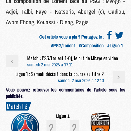
La composition de Lorient face au PSG :
Mvogo -
Adjei, Talbi, Faye - Katseris, Abergel (c), Cadiou,
Avom Ebong, Kouassi - Dieng, Pagis
Cet article vous a plu ? Partagez le :
#PSG/Lorient
#Composition
#Ligue 1
Match : PSG/Lorient 1-0), le but de Mbaye en video
samedi 2 mai 2026 à 17:11
Ligue 1 : Samedi décisif dans la course au titre ?
samedi 2 mai 2026 à 12:13
Vous pouvez retrouver les commentaires de l'article sous les
publicités.
Match lié
Ligue 1
2
2