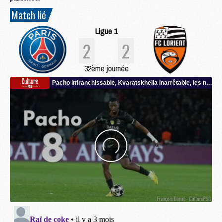
Match lié
Ligue 1
2
2
32ème journée