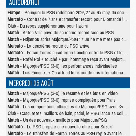
AUJOURD'HUI
Europe
- Pourquoi le PSG redémarre 2026/27 au 4e rang du coefficient UEFA
Mercato
- Contrat de 7 ans et transfert record pour Diomandé loin du PSG
Club
- Du repos supplémentaire pour Hakimi
Match
- Aston Villa privé de sa recrue record face au PSG
Match
- Ndjantou après Majorque/PSG : « Je ne me mets pas de plafond »
Mercato
- La deuxième recrue du PSG arrive
Mercato
- Ferran Torres aurait enfin tranché entre le PSG et le Barça
Match
- Rafel Pol « touché » par l'hommage reçu avant Majorque/PSG
Match
- Majorque/PSG (3-0), les performances individuelles
Match
- Luis Enrique : « On attend le retour de nos internationaux »
MERCREDI 05 AOÛT
Match
- Majorque/PSG (3-0), le résumé et les buts en video
Match
- Majorque/PSG (3-0), reprise compliquée pour Paris
Match
- Les compositions officielles de Majorque/PSG avec Kvara et de nombreux jeunes
Club
- Casquettes, maillots de bain, padel, le PSG lance sa collection été
Match
- Un des nouveaux maillots pour Majorque/PSG
Mercato
- Le PSG prépare une nouvelle offre pour Suzuki
Mercato
- Le transfert de Ferran Torres au PSG réglé avant le 12 août ?