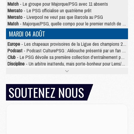
Match
- Le groupe pour Majorque/PSG avec 11 absents
Mercato
- Le PSG officialise un quatrième prêt
Mercato
- Liverpool ne veut pas que Barcola au PSG
Match
- Majorque/PSG, quelle compo pour le premier match de la saison 2026/27 ?
MARDI 04 AOÛT
Europe
- Les chapeaux provisoires de la Ligue des champions 2026/27
Podcast
- Podcast CulturePSG : Akliouche présenté par un fan de Monaco
Club
- Le PSG dévoile sa première collection d'entraînement pour 2026/2027
Discipline
- Un arbitre inattendu, mais porte-bonheur pour Lens/PSG
Match
- Majorque/PSG, sur quelle chaine et à quelle heure regarder le match ?
Mercato
- Le plan du PSG pour Suzuki et Chevalier se précise
Mercato
- Le tableau mercato du PSG (été 2026)
SOUTENEZ NOUS
Mercato
- L'Ajax refuse la première offre du PSG pour Godts
Mercato
- Le PSG veut accélérer, Ferran Torres temporise
Mercato
- Liverpool encore très loin du compte pour Barcola
LUNDI 03 AOÛT
Match
- Podcast CulturePSG : Mercato (Godts, Suzuki, Akliouche, Barcola, etc)
Mercato
- L'Ajax attend bien plus de 45M pour Mika Godts