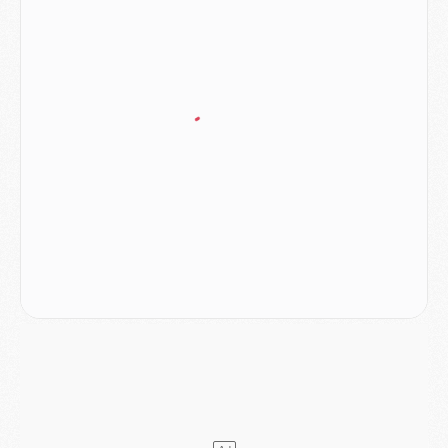
Club
- Quatre retours importants dans le groupe du PSG, et un plus discret
Mercato
- Ayari file en Ligue 2
Club
- Le PSG s'associe avec un géant de la tech
Mercato
- Vu d'Italie, le transfert de Suzuki au PSG est bien engagé
Mercato
- Ferran Torres ne serait pas à vendre, mais...
Europe
- Gros coup dur pour Aston Villa avant de croiser le PSG
DIMANCHE 02 AOÛT
Mercato
- Le transfert de Kolo Muani à la Juventus est officiel
Mercato
- [MAJ] Le PSG a fait une grosse offre à Parme pour Suzuki
Mercato
- Le PSG a envoyé une première offre pour Mika Godts
Club
- Après Pacho, d'autres retours en vue
Mercato
- Changement de dernière minute pour Kolo Muani
SAMEDI 01 AOÛT
Mercato
- L'agent de Mika Godts confirme un accord avec le PSG
Club
- Quels numéros de maillot pour Akliouche et Digne au PSG ?
Match
- Un hommage prévu lors de Brest/PSG
Mercato
- Le PSG et le Barça ont rendez-vous pour Ferran Torres
Mercato
- Guéla Doué dans les listes du PSG