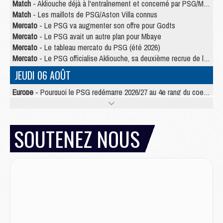
Match
- Akliouche déjà à l'entraînement et concerné par PSG/MU ?
Match
- Les maillots de PSG/Aston Villa connus
Mercato
- Le PSG va augmenter son offre pour Godts
Mercato
- Le PSG avait un autre plan pour Mbaye
Mercato
- Le tableau mercato du PSG (été 2026)
Mercato
- Le PSG officialise Akliouche, sa deuxième recrue de l’été
JEUDI 06 AOÛT
Europe
- Pourquoi le PSG redémarre 2026/27 au 4e rang du coefficient UEFA
Mercato
- Contrat de 7 ans et transfert record pour Diomandé loin du PSG
Club
- Du repos supplémentaire pour Hakimi
Match
- Aston Villa privé de sa recrue record face au PSG
SOUTENEZ NOUS
Match
- Ndjantou après Majorque/PSG : « Je ne me mets pas de plafond »
Mercato
- La deuxième recrue du PSG arrive
Mercato
- Ferran Torres aurait enfin tranché entre le PSG et le Barça
Match
- Rafel Pol « touché » par l'hommage reçu avant Majorque/PSG
Match
- Majorque/PSG (3-0), les performances individuelles
Match
- Luis Enrique : « On attend le retour de nos internationaux »
MERCREDI 05 AOÛT