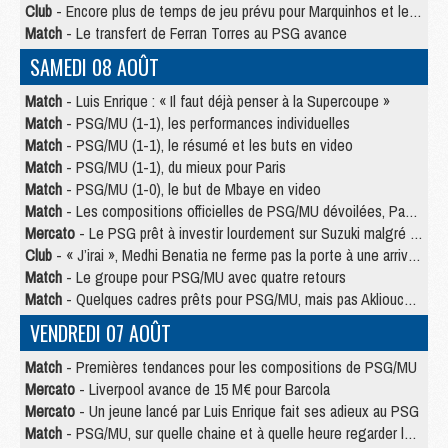
Club
- Encore plus de temps de jeu prévu pour Marquinhos et les Portugais en Supercoupe
Match
- Le transfert de Ferran Torres au PSG avance
SAMEDI 08 AOÛT
Match
- Luis Enrique : « Il faut déjà penser à la Supercoupe »
Match
- PSG/MU (1-1), les performances individuelles
Match
- PSG/MU (1-1), le résumé et les buts en video
Match
- PSG/MU (1-1), du mieux pour Paris
Match
- PSG/MU (1-0), le but de Mbaye en video
Match
- Les compositions officielles de PSG/MU dévoilées, Pacho titulaire
Mercato
- Le PSG prêt à investir lourdement sur Suzuki malgré Safonov et Chevalier
Club
- « J’irai », Medhi Benatia ne ferme pas la porte à une arrivée au PSG
Match
- Le groupe pour PSG/MU avec quatre retours
Match
- Quelques cadres prêts pour PSG/MU, mais pas Akliouche ?
VENDREDI 07 AOÛT
Match
- Premières tendances pour les compositions de PSG/MU
Mercato
- Liverpool avance de 15 M€ pour Barcola
Mercato
- Un jeune lancé par Luis Enrique fait ses adieux au PSG
Match
- PSG/MU, sur quelle chaine et à quelle heure regarder le match ?