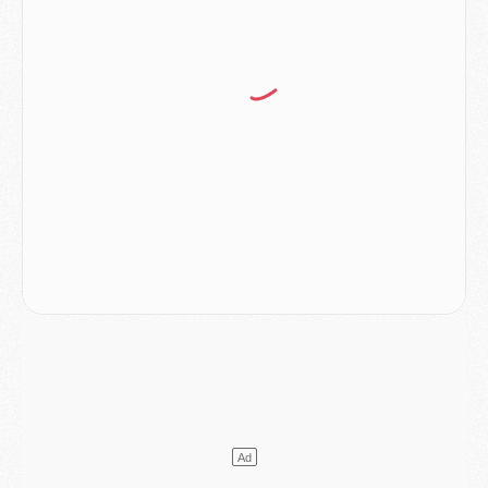
Match
- Majorque/PSG (3-0), le résumé et les buts en video
Match
- Majorque/PSG (3-0), reprise compliquée pour Paris
Match
- Les compositions officielles de Majorque/PSG avec Kvara et de nombreux jeunes
Club
- Casquettes, maillots de bain, padel, le PSG lance sa collection été
Match
- Un des nouveaux maillots pour Majorque/PSG
Mercato
- Le PSG prépare une nouvelle offre pour Suzuki
Mercato
- Le transfert de Ferran Torres au PSG réglé avant le 12 août ?
Match
- Le groupe pour Majorque/PSG avec 11 absents
Mercato
- Le PSG officialise un quatrième prêt
Mercato
- Liverpool ne veut pas que Barcola au PSG
Match
- Majorque/PSG, quelle compo pour le premier match de la saison 2026/27 ?
MARDI 04 AOÛT
Europe
- Les chapeaux provisoires de la Ligue des champions 2026/27
Podcast
- Podcast CulturePSG : Akliouche présenté par un fan de Monaco
Club
- Le PSG dévoile sa première collection d'entraînement pour 2026/2027
Discipline
- Un arbitre inattendu, mais porte-bonheur pour Lens/PSG
Match
- Majorque/PSG, sur quelle chaine et à quelle heure regarder le match ?
Mercato
- Le plan du PSG pour Suzuki et Chevalier se précise
Mercato
- L'Ajax refuse la première offre du PSG pour Godts
Mercato
- Le PSG veut accélérer, Ferran Torres temporise