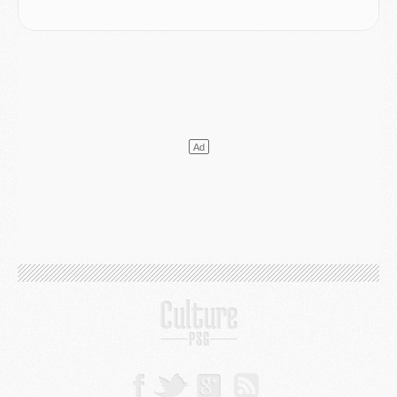
Club
- Le PSG s'associe avec un géant de la tech
Mercato
- Vu d'Italie, le transfert de Suzuki au PSG est bien engagé
Mercato
- Ferran Torres ne serait pas à vendre, mais...
Europe
- Gros coup dur pour Aston Villa avant de croiser le PSG
DIMANCHE 02 AOÛT
Mercato
- Le transfert de Kolo Muani à la Juventus est officiel
Mercato
- [MAJ] Le PSG a fait une grosse offre à Parme pour Suzuki
Mercato
- Le PSG a envoyé une première offre pour Mika Godts
Club
- Après Pacho, d'autres retours en vue
Mercato
- Changement de dernière minute pour Kolo Muani
SAMEDI 01 AOÛT
Mercato
- L'agent de Mika Godts confirme un accord avec le PSG
Club
- Quels numéros de maillot pour Akliouche et Digne au PSG ?
Match
- Un hommage prévu lors de Brest/PSG
Mercato
- Le PSG et le Barça ont rendez-vous pour Ferran Torres
Mercato
- Guéla Doué dans les listes du PSG
Mercato
- Le transfert de Mika Godts au PSG en bonne voie
VENDREDI 31 JUILLET