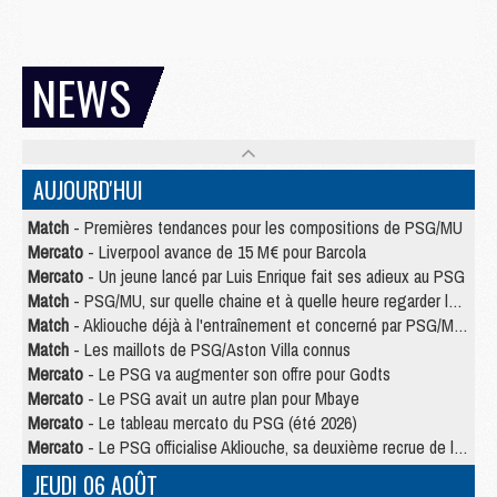
NEWS
AUJOURD'HUI
Match
- Premières tendances pour les compositions de PSG/MU
Mercato
- Liverpool avance de 15 M€ pour Barcola
Mercato
- Un jeune lancé par Luis Enrique fait ses adieux au PSG
Match
- PSG/MU, sur quelle chaine et à quelle heure regarder le match ?
Match
- Akliouche déjà à l'entraînement et concerné par PSG/MU ?
Match
- Les maillots de PSG/Aston Villa connus
Mercato
- Le PSG va augmenter son offre pour Godts
Mercato
- Le PSG avait un autre plan pour Mbaye
Mercato
- Le tableau mercato du PSG (été 2026)
Mercato
- Le PSG officialise Akliouche, sa deuxième recrue de l’été
JEUDI 06 AOÛT