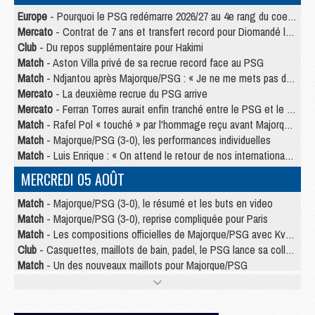
Europe
- Pourquoi le PSG redémarre 2026/27 au 4e rang du coefficient UEFA
Mercato
- Contrat de 7 ans et transfert record pour Diomandé loin du PSG
Club
- Du repos supplémentaire pour Hakimi
Match
- Aston Villa privé de sa recrue record face au PSG
Match
- Ndjantou après Majorque/PSG : « Je ne me mets pas de plafond »
Mercato
- La deuxième recrue du PSG arrive
Mercato
- Ferran Torres aurait enfin tranché entre le PSG et le Barça
Match
- Rafel Pol « touché » par l'hommage reçu avant Majorque/PSG
Match
- Majorque/PSG (3-0), les performances individuelles
Match
- Luis Enrique : « On attend le retour de nos internationaux »
MERCREDI 05 AOÛT
Match
- Majorque/PSG (3-0), le résumé et les buts en video
Match
- Majorque/PSG (3-0), reprise compliquée pour Paris
Match
- Les compositions officielles de Majorque/PSG avec Kvara et de nombreux jeunes
Club
- Casquettes, maillots de bain, padel, le PSG lance sa collection été
Match
- Un des nouveaux maillots pour Majorque/PSG
Mercato
- Le PSG prépare une nouvelle offre pour Suzuki
Mercato
- Le transfert de Ferran Torres au PSG réglé avant le 12 août ?
Match
- Le groupe pour Majorque/PSG avec 11 absents