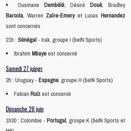
Ousmane
Dembélé
, Désiré
Doué
, Bradley
Barcola
, Warren
Zaïre-Emery
et Lucas
Hernandez
sont concernés
21h :
Sénégal
- Irak, groupe I (beIN Sports)
Ibrahim
Mbaye
est concerné
Samedi 27 juingr
2h : Uruguay -
Espagne
, groupe H (beIN Sports)
Fabian
Ruiz
est concerné
Dimanche 28 juin
1h30 : Colombie -
Portugal
, groupe K (beIN Sports et
M6)