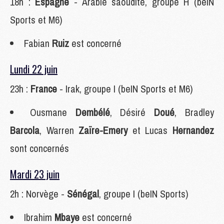
18h :
Espagne
- Arabie saoudite, groupe H (beIN
Sports et M6)
Fabian
Ruiz
est concerné
Lundi 22 juin
23h :
France
- Irak, groupe I (beIN Sports et M6)
Ousmane
Dembélé
, Désiré
Doué
, Bradley
Barcola
, Warren
Zaïre-Emery
et Lucas
Hernandez
sont concernés
Mardi 23 juin
2h : Norvège -
Sénégal
, groupe I (beIN Sports)
Ibrahim
Mbaye
est concerné