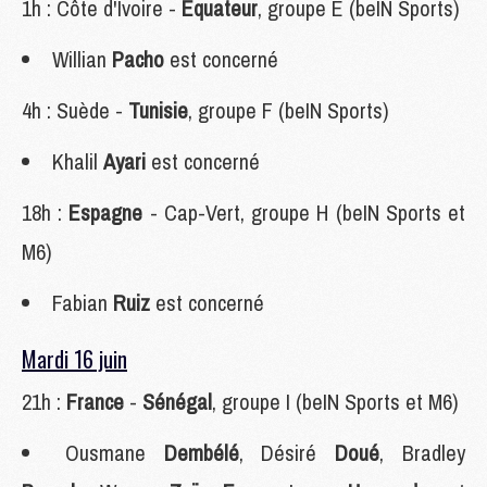
1h : Côte d'Ivoire -
Équateur
, groupe E (beIN Sports)
Willian
Pacho
est concerné
4h : Suède -
Tunisie
, groupe F (beIN Sports)
Khalil
Ayari
est concerné
18h :
Espagne
- Cap-Vert, groupe H (beIN Sports et
M6)
Fabian
Ruiz
est concerné
Mardi 16 juin
21h :
France
-
Sénégal
, groupe I (beIN Sports et M6)
Ousmane
Dembélé
, Désiré
Doué
, Bradley