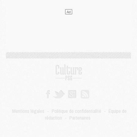
Mercato
- Le plan du PSG pour Suzuki et Chevalier se précise
Mercato
- L'Ajax refuse la première offre du PSG pour Godts
Mercato
- Le PSG veut accélérer, Ferran Torres temporise
Mercato
- Liverpool encore très loin du compte pour Barcola
LUNDI 03 AOÛT
Match
- Podcast CulturePSG : Mercato (Godts, Suzuki, Akliouche, Barcola, etc)
Mercato
- L'Ajax attend bien plus de 45M pour Mika Godts
Club
- Quatre retours importants dans le groupe du PSG, et un plus discret
Mercato
- Ayari file en Ligue 2
Club
- Le PSG s'associe avec un géant de la tech
Mercato
- Vu d'Italie, le transfert de Suzuki au PSG est bien engagé
Mercato
- Ferran Torres ne serait pas à vendre, mais...
Europe
- Gros coup dur pour Aston Villa avant de croiser le PSG
DIMANCHE 02 AOÛT
Mentions légales
-
Politique de confidentialité
-
Équipe de
Mercato
- Le transfert de Kolo Muani à la Juventus est officiel
rédaction
-
Partenaires
Mercato
- [MAJ] Le PSG a fait une grosse offre à Parme pour Suzuki
Mercato
- Le PSG a envoyé une première offre pour Mika Godts
Club
- Après Pacho, d'autres retours en vue