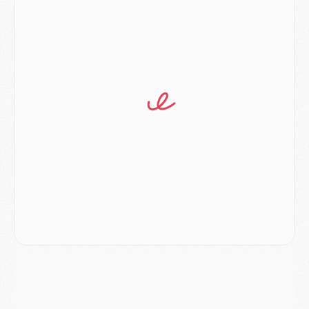
Match
- Luis Enrique : « On attend le retour de nos internationaux »
MERCREDI 05 AOÛT
Match
- Majorque/PSG (3-0), le résumé et les buts en video
Match
- Majorque/PSG (3-0), reprise compliquée pour Paris
Match
- Les compositions officielles de Majorque/PSG avec Kvara et de nombreux jeunes
Club
- Casquettes, maillots de bain, padel, le PSG lance sa collection été
Match
- Un des nouveaux maillots pour Majorque/PSG
Mercato
- Le PSG prépare une nouvelle offre pour Suzuki
Mercato
- Le transfert de Ferran Torres au PSG réglé avant le 12 août ?
Match
- Le groupe pour Majorque/PSG avec 11 absents
Mercato
- Le PSG officialise un quatrième prêt
Mercato
- Liverpool ne veut pas que Barcola au PSG
Match
- Majorque/PSG, quelle compo pour le premier match de la saison 2026/27 ?
MARDI 04 AOÛT
Europe
- Les chapeaux provisoires de la Ligue des champions 2026/27
Podcast
- Podcast CulturePSG : Akliouche présenté par un fan de Monaco
Club
- Le PSG dévoile sa première collection d'entraînement pour 2026/2027
Discipline
- Un arbitre inattendu, mais porte-bonheur pour Lens/PSG
Match
- Majorque/PSG, sur quelle chaine et à quelle heure regarder le match ?