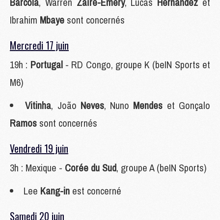
Barcola
, Warren
Zaïre-Emery
, Lucas
Hernandez
et
Ibrahim
Mbaye
sont concernés
Mercredi 17 juin
19h :
Portugal
- RD Congo, groupe K (beIN Sports et
M6)
Vitinha
, João
Neves
, Nuno
Mendes
et Gonçalo
Ramos
sont concernés
Vendredi 19 juin
3h : Mexique -
Corée du Sud
, groupe A (beIN Sports)
Lee
Kang-in
est concerné
Samedi 20 juin