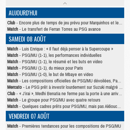
AUJOURD'HUI
Club
- Encore plus de temps de jeu prévu pour Marquinhos et les Portugais en Supercoupe
Match
- Le transfert de Ferran Torres au PSG avance
SAMEDI 08 AOÛT
Match
- Luis Enrique : « Il faut déjà penser à la Supercoupe »
Match
- PSG/MU (1-1), les performances individuelles
Match
- PSG/MU (1-1), le résumé et les buts en video
Match
- PSG/MU (1-1), du mieux pour Paris
Match
- PSG/MU (1-0), le but de Mbaye en video
Match
- Les compositions officielles de PSG/MU dévoilées, Pacho titulaire
Mercato
- Le PSG prêt à investir lourdement sur Suzuki malgré Safonov et Chevalier
Club
- « J’irai », Medhi Benatia ne ferme pas la porte à une arrivée au PSG
Match
- Le groupe pour PSG/MU avec quatre retours
Match
- Quelques cadres prêts pour PSG/MU, mais pas Akliouche ?
VENDREDI 07 AOÛT
Match
- Premières tendances pour les compositions de PSG/MU