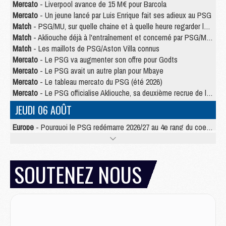
Mercato
- Liverpool avance de 15 M€ pour Barcola
Mercato
- Un jeune lancé par Luis Enrique fait ses adieux au PSG
Match
- PSG/MU, sur quelle chaine et à quelle heure regarder le match ?
Match
- Akliouche déjà à l'entraînement et concerné par PSG/MU ?
Match
- Les maillots de PSG/Aston Villa connus
Mercato
- Le PSG va augmenter son offre pour Godts
Mercato
- Le PSG avait un autre plan pour Mbaye
Mercato
- Le tableau mercato du PSG (été 2026)
Mercato
- Le PSG officialise Akliouche, sa deuxième recrue de l’été
JEUDI 06 AOÛT
Europe
- Pourquoi le PSG redémarre 2026/27 au 4e rang du coefficient UEFA
Mercato
- Contrat de 7 ans et transfert record pour Diomandé loin du PSG
Club
- Du repos supplémentaire pour Hakimi
Match
- Aston Villa privé de sa recrue record face au PSG
SOUTENEZ NOUS
Match
- Ndjantou après Majorque/PSG : « Je ne me mets pas de plafond »
Mercato
- La deuxième recrue du PSG arrive
Mercato
- Ferran Torres aurait enfin tranché entre le PSG et le Barça
Match
- Rafel Pol « touché » par l'hommage reçu avant Majorque/PSG
Match
- Majorque/PSG (3-0), les performances individuelles