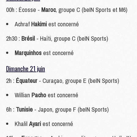
00h : Écosse -
Maroc
, groupe C (beIN Sports et M6)
Achraf
Hakimi
est concerné
2h30 :
Brésil
- Haïti, groupe C (beIN Sports)
Marquinhos
est concerné
Dimanche 21 juin
2h :
Équateur
- Curaçao, groupe E (beIN Sports)
Willian
Pacho
est concerné
6h :
Tunisie
- Japon, groupe F (beIN Sports)
Khalil
Ayari
est concerné