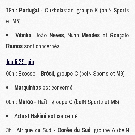
19h :
Portugal
- Ouzbékistan, groupe K (beIN Sports
et M6)
Vitinha
, João
Neves
, Nuno
Mendes
et Gonçalo
Ramos
sont concernés
Jeudi 25 juin
00h : Écosse -
Brésil
, groupe C (beIN Sports et M6)
Marquinhos
est concerné
00h :
Maroc
- Haïti, groupe C (beIN Sports et M6)
Achraf
Hakimi
est concerné
3h : Afrique du Sud -
Corée du Sud
, groupe A (beIN