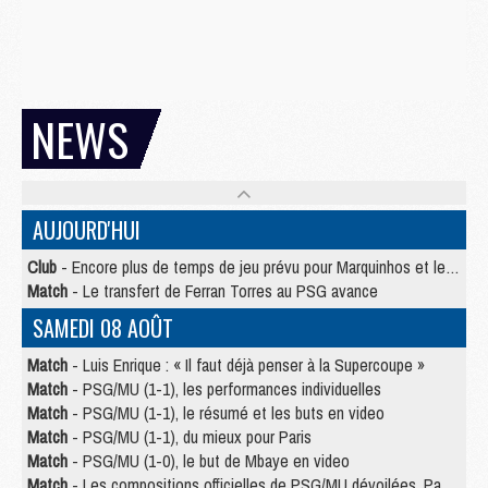
NEWS
AUJOURD'HUI
Club
- Encore plus de temps de jeu prévu pour Marquinhos et les Portugais en Supercoupe
Match
- Le transfert de Ferran Torres au PSG avance
SAMEDI 08 AOÛT
Match
- Luis Enrique : « Il faut déjà penser à la Supercoupe »
Match
- PSG/MU (1-1), les performances individuelles
Match
- PSG/MU (1-1), le résumé et les buts en video
Match
- PSG/MU (1-1), du mieux pour Paris
Match
- PSG/MU (1-0), le but de Mbaye en video
Match
- Les compositions officielles de PSG/MU dévoilées, Pacho titulaire