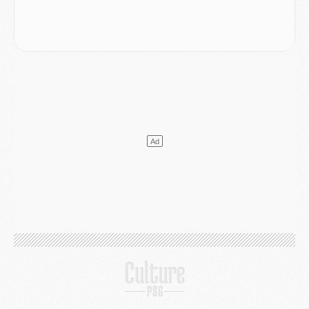
Match
- Majorque/PSG, quelle compo pour le premier match de la saison 2026/27 ?
MARDI 04 AOÛT
Europe
- Les chapeaux provisoires de la Ligue des champions 2026/27
Podcast
- Podcast CulturePSG : Akliouche présenté par un fan de Monaco
Club
- Le PSG dévoile sa première collection d'entraînement pour 2026/2027
Discipline
- Un arbitre inattendu, mais porte-bonheur pour Lens/PSG
Match
- Majorque/PSG, sur quelle chaine et à quelle heure regarder le match ?
Mercato
- Le plan du PSG pour Suzuki et Chevalier se précise
Mercato
- L'Ajax refuse la première offre du PSG pour Godts
Mercato
- Le PSG veut accélérer, Ferran Torres temporise
Mercato
- Liverpool encore très loin du compte pour Barcola
LUNDI 03 AOÛT
Match
- Podcast CulturePSG : Mercato (Godts, Suzuki, Akliouche, Barcola, etc)
Mercato
- L'Ajax attend bien plus de 45M pour Mika Godts
Club
- Quatre retours importants dans le groupe du PSG, et un plus discret
Mercato
- Ayari file en Ligue 2
Club
- Le PSG s'associe avec un géant de la tech
Mercato
- Vu d'Italie, le transfert de Suzuki au PSG est bien engagé