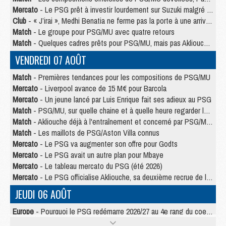
Mercato
- Le PSG prêt à investir lourdement sur Suzuki malgré Safonov et Chevalier
Club
- « J’irai », Medhi Benatia ne ferme pas la porte à une arrivée au PSG
Match
- Le groupe pour PSG/MU avec quatre retours
Match
- Quelques cadres prêts pour PSG/MU, mais pas Akliouche ?
VENDREDI 07 AOÛT
Match
- Premières tendances pour les compositions de PSG/MU
Mercato
- Liverpool avance de 15 M€ pour Barcola
Mercato
- Un jeune lancé par Luis Enrique fait ses adieux au PSG
Match
- PSG/MU, sur quelle chaine et à quelle heure regarder le match ?
Match
- Akliouche déjà à l'entraînement et concerné par PSG/MU ?
Match
- Les maillots de PSG/Aston Villa connus
Mercato
- Le PSG va augmenter son offre pour Godts
Mercato
- Le PSG avait un autre plan pour Mbaye
Mercato
- Le tableau mercato du PSG (été 2026)
Mercato
- Le PSG officialise Akliouche, sa deuxième recrue de l’été
JEUDI 06 AOÛT
Europe
- Pourquoi le PSG redémarre 2026/27 au 4e rang du coefficient UEFA
Mercato
- Contrat de 7 ans et transfert record pour Diomandé loin du PSG