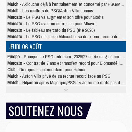
Match
- Akliouche déjà à l'entraînement et concerné par PSG/MU ?
Match
- Les maillots de PSG/Aston Villa connus
Mercato
- Le PSG va augmenter son offre pour Godts
Mercato
- Le PSG avait un autre plan pour Mbaye
Mercato
- Le tableau mercato du PSG (été 2026)
Mercato
- Le PSG officialise Akliouche, sa deuxième recrue de l’été
JEUDI 06 AOÛT
Europe
- Pourquoi le PSG redémarre 2026/27 au 4e rang du coefficient UEFA
Mercato
- Contrat de 7 ans et transfert record pour Diomandé loin du PSG
Club
- Du repos supplémentaire pour Hakimi
Match
- Aston Villa privé de sa recrue record face au PSG
Match
- Ndjantou après Majorque/PSG : « Je ne me mets pas de plafond »
Mercato
- La deuxième recrue du PSG arrive
Mercato
- Ferran Torres aurait enfin tranché entre le PSG et le Barça
Match
- Rafel Pol « touché » par l'hommage reçu avant Majorque/PSG
SOUTENEZ NOUS
Match
- Majorque/PSG (3-0), les performances individuelles
Match
- Luis Enrique : « On attend le retour de nos internationaux »
MERCREDI 05 AOÛT