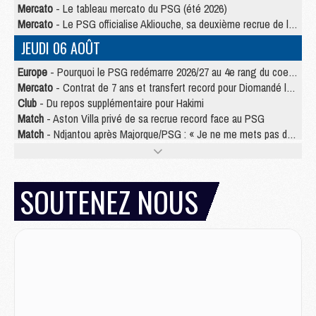
Mercato
- Le tableau mercato du PSG (été 2026)
Mercato
- Le PSG officialise Akliouche, sa deuxième recrue de l’été
JEUDI 06 AOÛT
Europe
- Pourquoi le PSG redémarre 2026/27 au 4e rang du coefficient UEFA
Mercato
- Contrat de 7 ans et transfert record pour Diomandé loin du PSG
Club
- Du repos supplémentaire pour Hakimi
Match
- Aston Villa privé de sa recrue record face au PSG
Match
- Ndjantou après Majorque/PSG : « Je ne me mets pas de plafond »
Mercato
- La deuxième recrue du PSG arrive
Mercato
- Ferran Torres aurait enfin tranché entre le PSG et le Barça
Match
- Rafel Pol « touché » par l'hommage reçu avant Majorque/PSG
SOUTENEZ NOUS
Match
- Majorque/PSG (3-0), les performances individuelles
Match
- Luis Enrique : « On attend le retour de nos internationaux »
MERCREDI 05 AOÛT
Match
- Majorque/PSG (3-0), le résumé et les buts en video
Match
- Majorque/PSG (3-0), reprise compliquée pour Paris
Match
- Les compositions officielles de Majorque/PSG avec Kvara et de nombreux jeunes
Club
- Casquettes, maillots de bain, padel, le PSG lance sa collection été