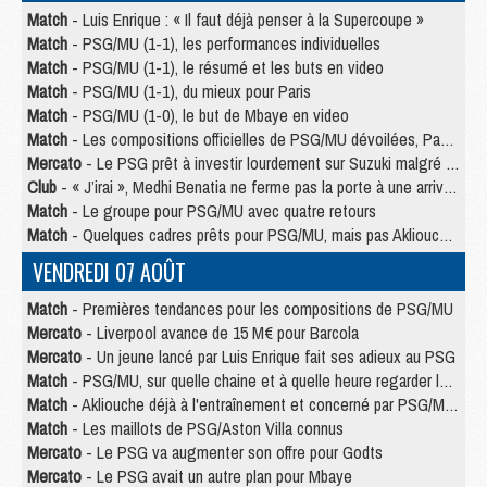
Match
- Luis Enrique : « Il faut déjà penser à la Supercoupe »
Match
- PSG/MU (1-1), les performances individuelles
Match
- PSG/MU (1-1), le résumé et les buts en video
Match
- PSG/MU (1-1), du mieux pour Paris
Match
- PSG/MU (1-0), le but de Mbaye en video
Match
- Les compositions officielles de PSG/MU dévoilées, Pacho titulaire
Mercato
- Le PSG prêt à investir lourdement sur Suzuki malgré Safonov et Chevalier
Club
- « J’irai », Medhi Benatia ne ferme pas la porte à une arrivée au PSG
Match
- Le groupe pour PSG/MU avec quatre retours
Match
- Quelques cadres prêts pour PSG/MU, mais pas Akliouche ?
VENDREDI 07 AOÛT
Match
- Premières tendances pour les compositions de PSG/MU
Mercato
- Liverpool avance de 15 M€ pour Barcola
Mercato
- Un jeune lancé par Luis Enrique fait ses adieux au PSG
Match
- PSG/MU, sur quelle chaine et à quelle heure regarder le match ?
Match
- Akliouche déjà à l'entraînement et concerné par PSG/MU ?
Match
- Les maillots de PSG/Aston Villa connus
Mercato
- Le PSG va augmenter son offre pour Godts
Mercato
- Le PSG avait un autre plan pour Mbaye