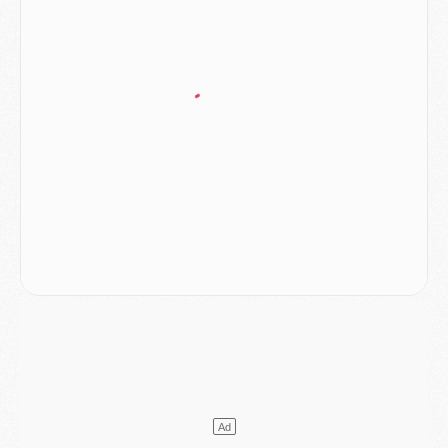
Match
- Un des nouveaux maillots pour Majorque/PSG
Mercato
- Le PSG prépare une nouvelle offre pour Suzuki
Mercato
- Le transfert de Ferran Torres au PSG réglé avant le 12 août ?
Match
- Le groupe pour Majorque/PSG avec 11 absents
Mercato
- Le PSG officialise un quatrième prêt
Mercato
- Liverpool ne veut pas que Barcola au PSG
Match
- Majorque/PSG, quelle compo pour le premier match de la saison 2026/27 ?
MARDI 04 AOÛT
Europe
- Les chapeaux provisoires de la Ligue des champions 2026/27
Podcast
- Podcast CulturePSG : Akliouche présenté par un fan de Monaco
Club
- Le PSG dévoile sa première collection d'entraînement pour 2026/2027
Discipline
- Un arbitre inattendu, mais porte-bonheur pour Lens/PSG
Match
- Majorque/PSG, sur quelle chaine et à quelle heure regarder le match ?
Mercato
- Le plan du PSG pour Suzuki et Chevalier se précise
Mercato
- L'Ajax refuse la première offre du PSG pour Godts
Mercato
- Le PSG veut accélérer, Ferran Torres temporise
Mercato
- Liverpool encore très loin du compte pour Barcola
LUNDI 03 AOÛT