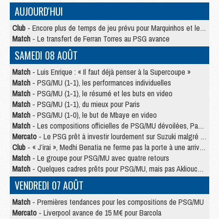
AUJOURD'HUI
Club
- Encore plus de temps de jeu prévu pour Marquinhos et les Portugais en Supercoupe
Match
- Le transfert de Ferran Torres au PSG avance
SAMEDI 08 AOÛT
Match
- Luis Enrique : « Il faut déjà penser à la Supercoupe »
Match
- PSG/MU (1-1), les performances individuelles
Match
- PSG/MU (1-1), le résumé et les buts en video
Match
- PSG/MU (1-1), du mieux pour Paris
Match
- PSG/MU (1-0), le but de Mbaye en video
Match
- Les compositions officielles de PSG/MU dévoilées, Pacho titulaire
Mercato
- Le PSG prêt à investir lourdement sur Suzuki malgré Safonov et Chevalier
Club
- « J’irai », Medhi Benatia ne ferme pas la porte à une arrivée au PSG
Match
- Le groupe pour PSG/MU avec quatre retours
Match
- Quelques cadres prêts pour PSG/MU, mais pas Akliouche ?
VENDREDI 07 AOÛT
Match
- Premières tendances pour les compositions de PSG/MU
Mercato
- Liverpool avance de 15 M€ pour Barcola