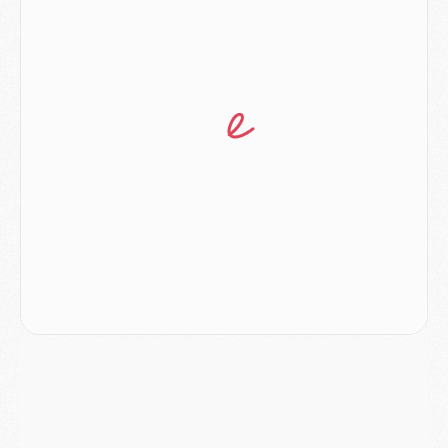
MERCREDI 05 AOÛT
Match
- Majorque/PSG (3-0), le résumé et les buts en video
Match
- Majorque/PSG (3-0), reprise compliquée pour Paris
Match
- Les compositions officielles de Majorque/PSG avec Kvara et de nombreux jeunes
Club
- Casquettes, maillots de bain, padel, le PSG lance sa collection été
Match
- Un des nouveaux maillots pour Majorque/PSG
Mercato
- Le PSG prépare une nouvelle offre pour Suzuki
Mercato
- Le transfert de Ferran Torres au PSG réglé avant le 12 août ?
Match
- Le groupe pour Majorque/PSG avec 11 absents
Mercato
- Le PSG officialise un quatrième prêt
Mercato
- Liverpool ne veut pas que Barcola au PSG
Match
- Majorque/PSG, quelle compo pour le premier match de la saison 2026/27 ?
MARDI 04 AOÛT
Europe
- Les chapeaux provisoires de la Ligue des champions 2026/27
Podcast
- Podcast CulturePSG : Akliouche présenté par un fan de Monaco
Club
- Le PSG dévoile sa première collection d'entraînement pour 2026/2027
Discipline
- Un arbitre inattendu, mais porte-bonheur pour Lens/PSG
Match
- Majorque/PSG, sur quelle chaine et à quelle heure regarder le match ?
Mercato
- Le plan du PSG pour Suzuki et Chevalier se précise