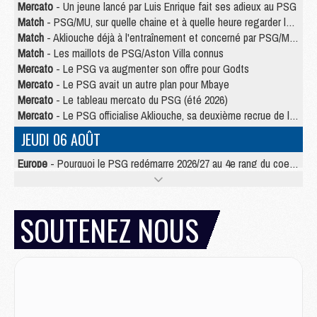
Mercato
- Un jeune lancé par Luis Enrique fait ses adieux au PSG
Match
- PSG/MU, sur quelle chaine et à quelle heure regarder le match ?
Match
- Akliouche déjà à l'entraînement et concerné par PSG/MU ?
Match
- Les maillots de PSG/Aston Villa connus
Mercato
- Le PSG va augmenter son offre pour Godts
Mercato
- Le PSG avait un autre plan pour Mbaye
Mercato
- Le tableau mercato du PSG (été 2026)
Mercato
- Le PSG officialise Akliouche, sa deuxième recrue de l’été
JEUDI 06 AOÛT
Europe
- Pourquoi le PSG redémarre 2026/27 au 4e rang du coefficient UEFA
Mercato
- Contrat de 7 ans et transfert record pour Diomandé loin du PSG
Club
- Du repos supplémentaire pour Hakimi
Match
- Aston Villa privé de sa recrue record face au PSG
SOUTENEZ NOUS
Match
- Ndjantou après Majorque/PSG : « Je ne me mets pas de plafond »
Mercato
- La deuxième recrue du PSG arrive
Mercato
- Ferran Torres aurait enfin tranché entre le PSG et le Barça
Match
- Rafel Pol « touché » par l'hommage reçu avant Majorque/PSG
Match
- Majorque/PSG (3-0), les performances individuelles
Match
- Luis Enrique : « On attend le retour de nos internationaux »