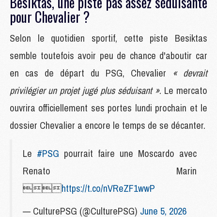
Besiktas, une piste pas assez séduisante
pour Chevalier ?
Selon le quotidien sportif, cette piste Besiktas
semble toutefois avoir peu de chance d'aboutir car
en cas de départ du PSG, Chevalier
« devrait
privilégier un projet jugé plus séduisant »
. Le mercato
ouvrira officiellement ses portes lundi prochain et le
dossier Chevalier a encore le temps de se décanter.
Le
#PSG
pourrait faire une Moscardo avec
Renato Marin

https://t.co/nVReZF1wwP
— CulturePSG (@CulturePSG)
June 5, 2026