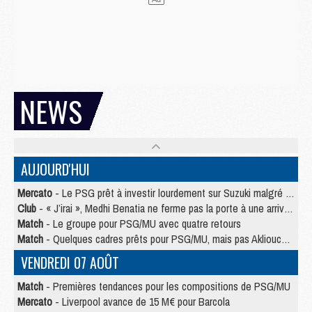
NEWS
AUJOURD'HUI
Mercato
- Le PSG prêt à investir lourdement sur Suzuki malgré Safonov et Chevalier
Club
- « J’irai », Medhi Benatia ne ferme pas la porte à une arrivée au PSG
Match
- Le groupe pour PSG/MU avec quatre retours
Match
- Quelques cadres prêts pour PSG/MU, mais pas Akliouche ?
VENDREDI 07 AOÛT
Match
- Premières tendances pour les compositions de PSG/MU
Mercato
- Liverpool avance de 15 M€ pour Barcola