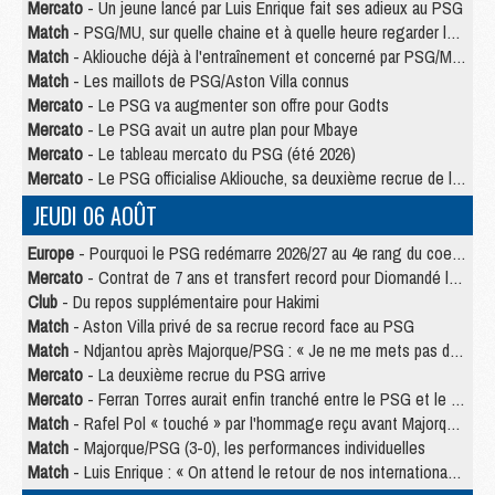
Mercato
- Un jeune lancé par Luis Enrique fait ses adieux au PSG
Match
- PSG/MU, sur quelle chaine et à quelle heure regarder le match ?
Match
- Akliouche déjà à l'entraînement et concerné par PSG/MU ?
Match
- Les maillots de PSG/Aston Villa connus
Mercato
- Le PSG va augmenter son offre pour Godts
Mercato
- Le PSG avait un autre plan pour Mbaye
Mercato
- Le tableau mercato du PSG (été 2026)
Mercato
- Le PSG officialise Akliouche, sa deuxième recrue de l’été
JEUDI 06 AOÛT
Europe
- Pourquoi le PSG redémarre 2026/27 au 4e rang du coefficient UEFA
Mercato
- Contrat de 7 ans et transfert record pour Diomandé loin du PSG
Club
- Du repos supplémentaire pour Hakimi
Match
- Aston Villa privé de sa recrue record face au PSG
Match
- Ndjantou après Majorque/PSG : « Je ne me mets pas de plafond »
Mercato
- La deuxième recrue du PSG arrive
Mercato
- Ferran Torres aurait enfin tranché entre le PSG et le Barça
Match
- Rafel Pol « touché » par l'hommage reçu avant Majorque/PSG
Match
- Majorque/PSG (3-0), les performances individuelles
Match
- Luis Enrique : « On attend le retour de nos internationaux »