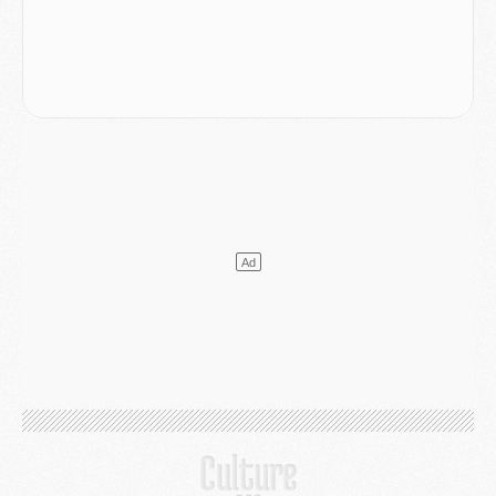
Mercato
- L'Ajax refuse la première offre du PSG pour Godts
Mercato
- Le PSG veut accélérer, Ferran Torres temporise
Mercato
- Liverpool encore très loin du compte pour Barcola
LUNDI 03 AOÛT
Match
- Podcast CulturePSG : Mercato (Godts, Suzuki, Akliouche, Barcola, etc)
Mercato
- L'Ajax attend bien plus de 45M pour Mika Godts
Club
- Quatre retours importants dans le groupe du PSG, et un plus discret
Mercato
- Ayari file en Ligue 2
Club
- Le PSG s'associe avec un géant de la tech
Mercato
- Vu d'Italie, le transfert de Suzuki au PSG est bien engagé
Mercato
- Ferran Torres ne serait pas à vendre, mais...
Europe
- Gros coup dur pour Aston Villa avant de croiser le PSG
DIMANCHE 02 AOÛT
Mercato
- Le transfert de Kolo Muani à la Juventus est officiel
Mercato
- [MAJ] Le PSG a fait une grosse offre à Parme pour Suzuki
Mercato
- Le PSG a envoyé une première offre pour Mika Godts
Club
- Après Pacho, d'autres retours en vue
Mercato
- Changement de dernière minute pour Kolo Muani