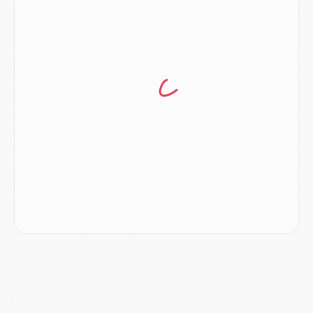
Match
- Les compositions officielles de Majorque/PSG avec Kvara et de nombreux jeunes
Club
- Casquettes, maillots de bain, padel, le PSG lance sa collection été
Match
- Un des nouveaux maillots pour Majorque/PSG
Mercato
- Le PSG prépare une nouvelle offre pour Suzuki
Mercato
- Le transfert de Ferran Torres au PSG réglé avant le 12 août ?
Match
- Le groupe pour Majorque/PSG avec 11 absents
Mercato
- Le PSG officialise un quatrième prêt
Mercato
- Liverpool ne veut pas que Barcola au PSG
Match
- Majorque/PSG, quelle compo pour le premier match de la saison 2026/27 ?
MARDI 04 AOÛT
Europe
- Les chapeaux provisoires de la Ligue des champions 2026/27
Podcast
- Podcast CulturePSG : Akliouche présenté par un fan de Monaco
Club
- Le PSG dévoile sa première collection d'entraînement pour 2026/2027
Discipline
- Un arbitre inattendu, mais porte-bonheur pour Lens/PSG
Match
- Majorque/PSG, sur quelle chaine et à quelle heure regarder le match ?
Mercato
- Le plan du PSG pour Suzuki et Chevalier se précise
Mercato
- L'Ajax refuse la première offre du PSG pour Godts
Mercato
- Le PSG veut accélérer, Ferran Torres temporise
Mercato
- Liverpool encore très loin du compte pour Barcola