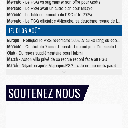
Mercato
- Le PSG va augmenter son offre pour Godts
Mercato
- Le PSG avait un autre plan pour Mbaye
Mercato
- Le tableau mercato du PSG (été 2026)
Mercato
- Le PSG officialise Akliouche, sa deuxième recrue de l’été
JEUDI 06 AOÛT
Europe
- Pourquoi le PSG redémarre 2026/27 au 4e rang du coefficient UEFA
Mercato
- Contrat de 7 ans et transfert record pour Diomandé loin du PSG
Club
- Du repos supplémentaire pour Hakimi
Match
- Aston Villa privé de sa recrue record face au PSG
Match
- Ndjantou après Majorque/PSG : « Je ne me mets pas de plafond »
Mercato
- La deuxième recrue du PSG arrive
Mercato
- Ferran Torres aurait enfin tranché entre le PSG et le Barça
Match
- Rafel Pol « touché » par l'hommage reçu avant Majorque/PSG
SOUTENEZ NOUS
Match
- Majorque/PSG (3-0), les performances individuelles
Match
- Luis Enrique : « On attend le retour de nos internationaux »
MERCREDI 05 AOÛT
Match
- Majorque/PSG (3-0), le résumé et les buts en video
Match
- Majorque/PSG (3-0), reprise compliquée pour Paris