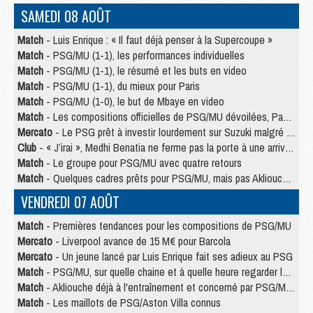
SAMEDI 08 AOÛT
Match
- Luis Enrique : « Il faut déjà penser à la Supercoupe »
Match
- PSG/MU (1-1), les performances individuelles
Match
- PSG/MU (1-1), le résumé et les buts en video
Match
- PSG/MU (1-1), du mieux pour Paris
Match
- PSG/MU (1-0), le but de Mbaye en video
Match
- Les compositions officielles de PSG/MU dévoilées, Pacho titulaire
Mercato
- Le PSG prêt à investir lourdement sur Suzuki malgré Safonov et Chevalier
Club
- « J’irai », Medhi Benatia ne ferme pas la porte à une arrivée au PSG
Match
- Le groupe pour PSG/MU avec quatre retours
Match
- Quelques cadres prêts pour PSG/MU, mais pas Akliouche ?
VENDREDI 07 AOÛT
Match
- Premières tendances pour les compositions de PSG/MU
Mercato
- Liverpool avance de 15 M€ pour Barcola
Mercato
- Un jeune lancé par Luis Enrique fait ses adieux au PSG
Match
- PSG/MU, sur quelle chaine et à quelle heure regarder le match ?
Match
- Akliouche déjà à l'entraînement et concerné par PSG/MU ?
Match
- Les maillots de PSG/Aston Villa connus