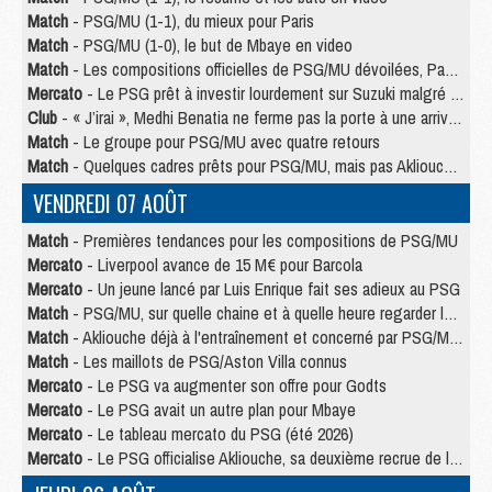
Match
- PSG/MU (1-1), du mieux pour Paris
Match
- PSG/MU (1-0), le but de Mbaye en video
Match
- Les compositions officielles de PSG/MU dévoilées, Pacho titulaire
Mercato
- Le PSG prêt à investir lourdement sur Suzuki malgré Safonov et Chevalier
Club
- « J’irai », Medhi Benatia ne ferme pas la porte à une arrivée au PSG
Match
- Le groupe pour PSG/MU avec quatre retours
Match
- Quelques cadres prêts pour PSG/MU, mais pas Akliouche ?
VENDREDI 07 AOÛT
Match
- Premières tendances pour les compositions de PSG/MU
Mercato
- Liverpool avance de 15 M€ pour Barcola
Mercato
- Un jeune lancé par Luis Enrique fait ses adieux au PSG
Match
- PSG/MU, sur quelle chaine et à quelle heure regarder le match ?
Match
- Akliouche déjà à l'entraînement et concerné par PSG/MU ?
Match
- Les maillots de PSG/Aston Villa connus
Mercato
- Le PSG va augmenter son offre pour Godts
Mercato
- Le PSG avait un autre plan pour Mbaye
Mercato
- Le tableau mercato du PSG (été 2026)
Mercato
- Le PSG officialise Akliouche, sa deuxième recrue de l’été