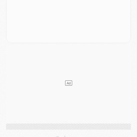
Match
- Le groupe pour Majorque/PSG avec 11 absents
Mercato
- Le PSG officialise un quatrième prêt
Mercato
- Liverpool ne veut pas que Barcola au PSG
Match
- Majorque/PSG, quelle compo pour le premier match de la saison 2026/27 ?
MARDI 04 AOÛT
Europe
- Les chapeaux provisoires de la Ligue des champions 2026/27
Podcast
- Podcast CulturePSG : Akliouche présenté par un fan de Monaco
Club
- Le PSG dévoile sa première collection d'entraînement pour 2026/2027
Discipline
- Un arbitre inattendu, mais porte-bonheur pour Lens/PSG
Match
- Majorque/PSG, sur quelle chaine et à quelle heure regarder le match ?
Mercato
- Le plan du PSG pour Suzuki et Chevalier se précise
Mercato
- L'Ajax refuse la première offre du PSG pour Godts
Mercato
- Le PSG veut accélérer, Ferran Torres temporise
Mercato
- Liverpool encore très loin du compte pour Barcola
LUNDI 03 AOÛT
Match
- Podcast CulturePSG : Mercato (Godts, Suzuki, Akliouche, Barcola, etc)
Mercato
- L'Ajax attend bien plus de 45M pour Mika Godts
Club
- Quatre retours importants dans le groupe du PSG, et un plus discret