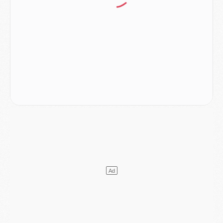
Europe
- Gros coup dur pour Aston Villa avant de croiser le PSG
DIMANCHE 02 AOÛT
Mercato
- Le transfert de Kolo Muani à la Juventus est officiel
Mercato
- [MAJ] Le PSG a fait une grosse offre à Parme pour Suzuki
Mercato
- Le PSG a envoyé une première offre pour Mika Godts
Club
- Après Pacho, d'autres retours en vue
Mercato
- Changement de dernière minute pour Kolo Muani
SAMEDI 01 AOÛT
Mercato
- L'agent de Mika Godts confirme un accord avec le PSG
Club
- Quels numéros de maillot pour Akliouche et Digne au PSG ?
Match
- Un hommage prévu lors de Brest/PSG
Mercato
- Le PSG et le Barça ont rendez-vous pour Ferran Torres
Mercato
- Guéla Doué dans les listes du PSG
Mercato
- Le transfert de Mika Godts au PSG en bonne voie
VENDREDI 31 JUILLET
Match
- Un diffuseur annoncé pour les deux premiers matchs amicaux du PSG
Mercato
- Le transfert d'Akliouche au PSG bouclé, le montant se précise