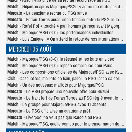
Match
- Aston Villa privé de sa recrue record face au PSG
Match
- Ndjantou après Majorque/PSG : « Je ne me mets pas de plafond »
Mercato
- La deuxième recrue du PSG arrive
Mercato
- Ferran Torres aurait enfin tranché entre le PSG et le Barça
Match
- Rafel Pol « touché » par l'hommage reçu avant Majorque/PSG
Match
- Majorque/PSG (3-0), les performances individuelles
Match
- Luis Enrique : « On attend le retour de nos internationaux »
MERCREDI 05 AOÛT
Match
- Majorque/PSG (3-0), le résumé et les buts en video
Match
- Majorque/PSG (3-0), reprise compliquée pour Paris
Match
- Les compositions officielles de Majorque/PSG avec Kvara et de nombreux jeunes
Club
- Casquettes, maillots de bain, padel, le PSG lance sa collection été
Match
- Un des nouveaux maillots pour Majorque/PSG
Mercato
- Le PSG prépare une nouvelle offre pour Suzuki
Mercato
- Le transfert de Ferran Torres au PSG réglé avant le 12 août ?
Match
- Le groupe pour Majorque/PSG avec 11 absents
Mercato
- Le PSG officialise un quatrième prêt
Mercato
- Liverpool ne veut pas que Barcola au PSG
Match
- Majorque/PSG, quelle compo pour le premier match de la saison 2026/27 ?