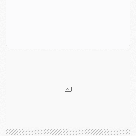
Mercato
- Le plan du PSG pour Suzuki et Chevalier se précise
Mercato
- L'Ajax refuse la première offre du PSG pour Godts
Mercato
- Le PSG veut accélérer, Ferran Torres temporise
Mercato
- Liverpool encore très loin du compte pour Barcola
LUNDI 03 AOÛT
Match
- Podcast CulturePSG : Mercato (Godts, Suzuki, Akliouche, Barcola, etc)
Mercato
- L'Ajax attend bien plus de 45M pour Mika Godts
Club
- Quatre retours importants dans le groupe du PSG, et un plus discret
Mercato
- Ayari file en Ligue 2
Club
- Le PSG s'associe avec un géant de la tech
Mercato
- Vu d'Italie, le transfert de Suzuki au PSG est bien engagé
Mercato
- Ferran Torres ne serait pas à vendre, mais...
Europe
- Gros coup dur pour Aston Villa avant de croiser le PSG
DIMANCHE 02 AOÛT
Mercato
- Le transfert de Kolo Muani à la Juventus est officiel
Mercato
- [MAJ] Le PSG a fait une grosse offre à Parme pour Suzuki
Mercato
- Le PSG a envoyé une première offre pour Mika Godts
Club
- Après Pacho, d'autres retours en vue