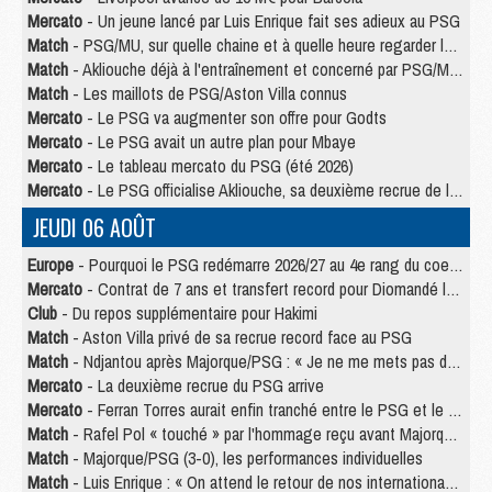
Mercato
- Un jeune lancé par Luis Enrique fait ses adieux au PSG
Match
- PSG/MU, sur quelle chaine et à quelle heure regarder le match ?
Match
- Akliouche déjà à l'entraînement et concerné par PSG/MU ?
Match
- Les maillots de PSG/Aston Villa connus
Mercato
- Le PSG va augmenter son offre pour Godts
Mercato
- Le PSG avait un autre plan pour Mbaye
Mercato
- Le tableau mercato du PSG (été 2026)
Mercato
- Le PSG officialise Akliouche, sa deuxième recrue de l’été
JEUDI 06 AOÛT
Europe
- Pourquoi le PSG redémarre 2026/27 au 4e rang du coefficient UEFA
Mercato
- Contrat de 7 ans et transfert record pour Diomandé loin du PSG
Club
- Du repos supplémentaire pour Hakimi
Match
- Aston Villa privé de sa recrue record face au PSG
Match
- Ndjantou après Majorque/PSG : « Je ne me mets pas de plafond »
Mercato
- La deuxième recrue du PSG arrive
Mercato
- Ferran Torres aurait enfin tranché entre le PSG et le Barça
Match
- Rafel Pol « touché » par l'hommage reçu avant Majorque/PSG
Match
- Majorque/PSG (3-0), les performances individuelles
Match
- Luis Enrique : « On attend le retour de nos internationaux »