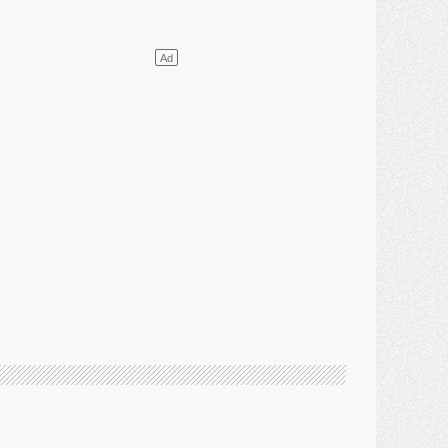
ercato
- Le transfert de Mika Godts au PSG en bonne voie
VENDREDI 31 JUILLET
atch
- Un diffuseur annoncé pour les deux premiers matchs amicaux du PSG
ercato
- Le transfert d'Akliouche au PSG bouclé, le montant se précise
lub
- Un retour majeur dans le groupe du PSG
lub
- [MAJ] Ndjantou et deux jeunes du PSG annoncés dans un tournoi U21
ercato
- L'étonnante piste Suzuki confirmée et onéreuse
JEUDI 30 JUILLET
élections
- Ancelotti fait le ménage au Brésil mais veut garder Marquinhos
ercato
- Le statu quo du milieu du PSG se précise
lub
- Le PSG plutôt que la FIFA pour Al-Khelaïfi, poussé par l'UEFA ?
ercato
- Le PSG presserait Ferran Torres de se décider, deux pistes de secours
lub
- Déguisements, shopping, double scouting, Luis Campos dévoile ses méthodes
ercato
- Kroupi retiré du mercato
ercato
- Enfin une avancée dans le transfert d'Akliouche
MERCREDI 29 JUILLET
ercato
- Ferran Torres priorité du PSG, mais ouvert à tout