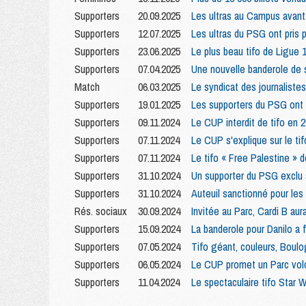
Supporters
20.09.2025
Les ultras au Campus ava
Supporters
12.07.2025
Les ultras du PSG ont pris
Supporters
23.06.2025
Le plus beau tifo de Ligue 
Supporters
07.04.2025
Une nouvelle banderole de 
Match
06.03.2025
Le syndicat des journaliste
Supporters
19.01.2025
Les supporters du PSG ont re
Supporters
09.11.2024
Le CUP interdit de tifo en 
Supporters
07.11.2024
Le CUP s'explique sur le tif
Supporters
07.11.2024
Le tifo « Free Palestine » 
Supporters
31.10.2024
Un supporter du PSG exclu 
Supporters
31.10.2024
Auteuil sanctionné pour le
Rés. sociaux
30.09.2024
Invitée au Parc, Cardi B aur
Supporters
15.09.2024
La banderole pour Danilo a 
Supporters
07.05.2024
Tifo géant, couleurs, Boul
Supporters
06.05.2024
Le CUP promet un Parc vol
Supporters
11.04.2024
Le spectaculaire tifo Star