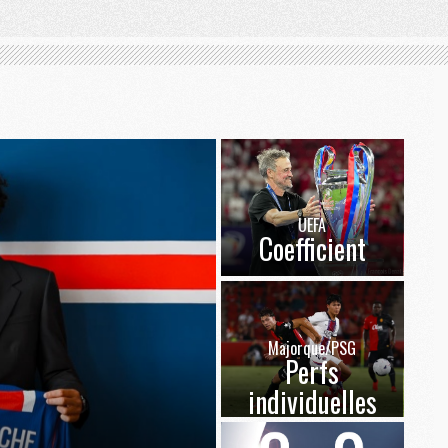
UEFA
Coefficient
Majorque/PSG
Perfs
individuelles