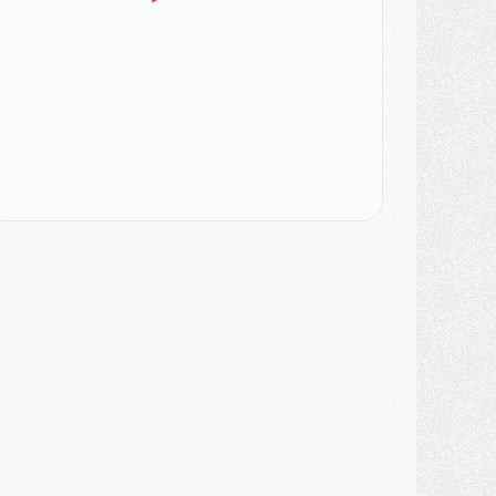
ercato
- L'Ajax attend bien plus de 45M pour Mika Godts
lub
- Quatre retours importants dans le groupe du PSG, et un plus discret
ercato
- Ayari file en Ligue 2
lub
- Le PSG s'associe avec un géant de la tech
ercato
- Vu d'Italie, le transfert de Suzuki au PSG est bien engagé
ercato
- Ferran Torres ne serait pas à vendre, mais...
urope
- Gros coup dur pour Aston Villa avant de croiser le PSG
DIMANCHE 02 AOÛT
ercato
- Le transfert de Kolo Muani à la Juventus est officiel
ercato
- [MAJ] Le PSG a fait une grosse offre à Parme pour Suzuki
ercato
- Le PSG a envoyé une première offre pour Mika Godts
lub
- Après Pacho, d'autres retours en vue
ercato
- Changement de dernière minute pour Kolo Muani
SAMEDI 01 AOÛT
ercato
- L'agent de Mika Godts confirme un accord avec le PSG
lub
- Quels numéros de maillot pour Akliouche et Digne au PSG ?
atch
- Un hommage prévu lors de Brest/PSG
ercato
- Le PSG et le Barça ont rendez-vous pour Ferran Torres
ercato
- Guéla Doué dans les listes du PSG