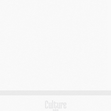
M
M
M
C
C
M
S
M
C
M
C
M
M
M