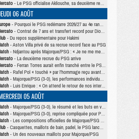
ercato
- Le PSG officialise Akliouche, sa deuxième recrue de l’été
JEUDI 06 AOÛT
urope
- Pourquoi le PSG redémarre 2026/27 au 4e rang du coefficient UEFA
ercato
- Contrat de 7 ans et transfert record pour Diomandé loin du PSG
lub
- Du repos supplémentaire pour Hakimi
atch
- Aston Villa privé de sa recrue record face au PSG
atch
- Ndjantou après Majorque/PSG : « Je ne me mets pas de plafond »
ercato
- La deuxième recrue du PSG arrive
ercato
- Ferran Torres aurait enfin tranché entre le PSG et le Barça
atch
- Rafel Pol « touché » par l'hommage reçu avant Majorque/PSG
atch
- Majorque/PSG (3-0), les performances individuelles
atch
- Luis Enrique : « On attend le retour de nos internationaux »
MERCREDI 05 AOÛT
atch
- Majorque/PSG (3-0), le résumé et les buts en video
atch
- Majorque/PSG (3-0), reprise compliquée pour Paris
atch
- Les compositions officielles de Majorque/PSG avec Kvara et de nombreux jeunes
lub
- Casquettes, maillots de bain, padel, le PSG lance sa collection été
atch
- Un des nouveaux maillots pour Majorque/PSG