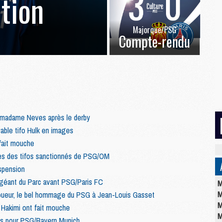
ation
Majorque/PSG
Compte-rendu
 madame Neves après le derby
yable tifo Hulk en images
 fait mouche
ses des tifos sanctionnés de PSG/OM
uspension
fo géant du Parc avant PSG/Paris FC
M
M
joueur, le bel hommage du PSG à Jean-Louis Gasset
M
 Hakimi ont fait mouche
M
dus pour PSG/Bayern Munich