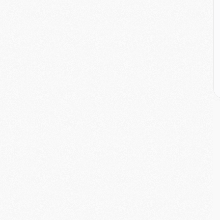
M
C
M
C
M
M
E
M
M
M
C
M
M
C
M
M
M