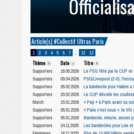
Officialis
Article(s) #Collectif Ultras Paris
1
2
3
4
5
6
7
...
12
13
Thème
Date
Titre
Supporters
18.05.2026
Le PSG fêté par le CUP et
Supporters
09.04.2026
PSG/Liverpool (2-0), l'incro
Supporters
26.02.2026
La banderole pour Hakimi a
Supporters
20.02.2026
Le CUP dévoile les coulis
Match
15.01.2026
« Pep » à Paris avant sa s
Supporters
05.01.2026
« Paris c'est nous », le ti
Supporters
05.01.2026
Banderole, minute, ancien 
Supporters
24.11.2025
Les banderoles pour Lee et
Féminines
18.11.2025
Plus de 13 000 billets ven