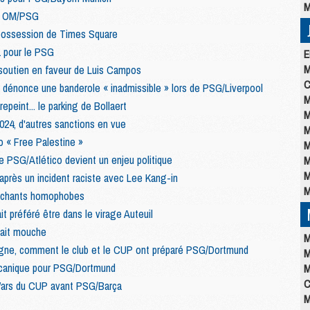
M
nt OM/PSG
 possession de Times Square
1 pour le PSG
E
M
soutien en faveur de Luis Campos
C
s dénonce une banderole « inadmissible » lors de PSG/Liverpool
M
peint... le parking de Bollaert
M
2024, d'autres sanctions en vue
M
o « Free Palestine »
M
de PSG/Atlético devient un enjeu politique
M
M
après un incident raciste avec Lee Kang-in
M
s chants homophobes
ait préféré être dans le virage Auteuil
fait mouche
M
ogne, comment le club et le CUP ont préparé PSG/Dortmund
M
canique pour PSG/Dortmund
M
C
 Wars du CUP avant PSG/Barça
M