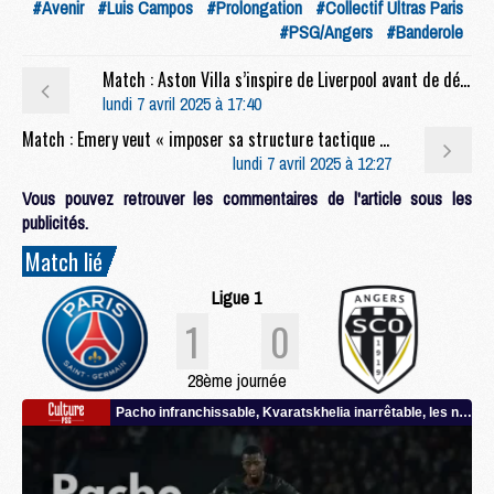
#Avenir
#Luis Campos
#Prolongation
#Collectif Ultras Paris
#PSG/Angers
#Banderole
Match : Aston Villa s’inspire de Liverpool avant de défier le PSG
lundi 7 avril 2025 à 17:40
Match : Emery veut « imposer sa structure tactique » face au PSG
lundi 7 avril 2025 à 12:27
Vous pouvez retrouver les commentaires de l'article sous les
publicités.
Match lié
Ligue 1
1
0
28ème journée