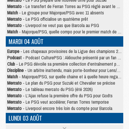
Mercato
- Le PSG prépare une nouvelle offre pour Suzuki
Mercato
- Le transfert de Ferran Torres au PSG réglé avant le 12 août ?
Match
- Le groupe pour Majorque/PSG avec 11 absents
Mercato
- Le PSG officialise un quatrième prêt
Mercato
- Liverpool ne veut pas que Barcola au PSG
Match
- Majorque/PSG, quelle compo pour le premier match de la saison 2026/27 ?
MARDI 04 AOÛT
Europe
- Les chapeaux provisoires de la Ligue des champions 2026/27
Podcast
- Podcast CulturePSG : Akliouche présenté par un fan de Monaco
Club
- Le PSG dévoile sa première collection d'entraînement pour 2026/2027
Discipline
- Un arbitre inattendu, mais porte-bonheur pour Lens/PSG
Match
- Majorque/PSG, sur quelle chaine et à quelle heure regarder le match ?
Mercato
- Le plan du PSG pour Suzuki et Chevalier se précise
Mercato
- Le tableau mercato du PSG (été 2026)
Mercato
- L'Ajax refuse la première offre du PSG pour Godts
Mercato
- Le PSG veut accélérer, Ferran Torres temporise
Mercato
- Liverpool encore très loin du compte pour Barcola
LUNDI 03 AOÛT
Match
- Podcast CulturePSG : Mercato (Godts, Suzuki, Akliouche, Barcola, etc)