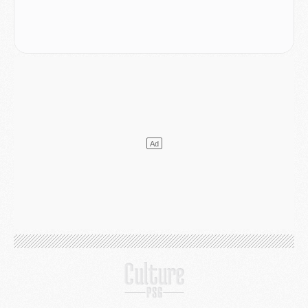
Mercato
- Guéla Doué dans les listes du PSG
Mercato
- Le transfert de Mika Godts au PSG en bonne voie
VENDREDI 31 JUILLET
Match
- Un diffuseur annoncé pour les deux premiers matchs amicaux du PSG
Mercato
- Le transfert d'Akliouche au PSG bouclé, le montant se précise
Club
- Un retour majeur dans le groupe du PSG
Club
- [MAJ] Ndjantou et deux jeunes du PSG annoncés dans un tournoi U21
Mercato
- L'étonnante piste Suzuki confirmée et onéreuse
JEUDI 30 JUILLET
Sélections
- Ancelotti fait le ménage au Brésil mais veut garder Marquinhos
Mercato
- Le statu quo du milieu du PSG se précise
Club
- Le PSG plutôt que la FIFA pour Al-Khelaïfi, poussé par l'UEFA ?
Mercato
- Le PSG presserait Ferran Torres de se décider, deux pistes de secours
Club
- Déguisements, shopping, double scouting, Luis Campos dévoile ses méthodes
Mercato
- Kroupi retiré du mercato
Mercato
- Enfin une avancée dans le transfert d'Akliouche
MERCREDI 29 JUILLET