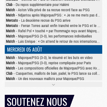
Club
- Du repos supplémentaire pour Hakimi
Match
- Aston Villa privé de sa recrue record face au PSG
Match
- Ndjantou après Majorque/PSG : « Je ne me mets pas de plafond »
Mercato
- La deuxième recrue du PSG arrive
Mercato
- Ferran Torres aurait enfin tranché entre le PSG et le Barça
Match
- Rafel Pol « touché » par l'hommage reçu avant Majorque/PSG
Match
- Majorque/PSG (3-0), les performances individuelles
Match
- Luis Enrique : « On attend le retour de nos internationaux »
MERCREDI 05 AOÛT
Match
- Majorque/PSG (3-0), le résumé et les buts en video
Match
- Majorque/PSG (3-0), reprise compliquée pour Paris
Match
- Les compositions officielles de Majorque/PSG avec Kvara et de nombreux jeunes
Club
- Casquettes, maillots de bain, padel, le PSG lance sa collection été
Match
- Un des nouveaux maillots pour Majorque/PSG
Mercato
- Le PSG prépare une nouvelle offre pour Suzuki
Mercato
- Le transfert de Ferran Torres au PSG réglé avant le 12 août ?
Match
- Le groupe pour Majorque/PSG avec 11 absents
SOUTENEZ NOUS
Mercato
- Le PSG officialise un quatrième prêt
Mercato
- Liverpool ne veut pas que Barcola au PSG