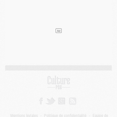
Mercato
- Ferran Torres ne serait pas à vendre, mais...
Europe
- Gros coup dur pour Aston Villa avant de croiser le PSG
DIMANCHE 02 AOÛT
Mercato
- Le transfert de Kolo Muani à la Juventus est officiel
Mercato
- [MAJ] Le PSG a fait une grosse offre à Parme pour Suzuki
Mercato
- Le PSG a envoyé une première offre pour Mika Godts
Club
- Après Pacho, d'autres retours en vue
Mercato
- Changement de dernière minute pour Kolo Muani
SAMEDI 01 AOÛT
Mercato
- L'agent de Mika Godts confirme un accord avec le PSG
Club
- Quels numéros de maillot pour Akliouche et Digne au PSG ?
Match
- Un hommage prévu lors de Brest/PSG
Mercato
- Le PSG et le Barça ont rendez-vous pour Ferran Torres
Mercato
- Guéla Doué dans les listes du PSG
Mercato
- Le transfert de Mika Godts au PSG en bonne voie
VENDREDI 31 JUILLET
Match
- Un diffuseur annoncé pour les deux premiers matchs amicaux du PSG
Mentions légales
-
Politique de confidentialité
-
Équipe de