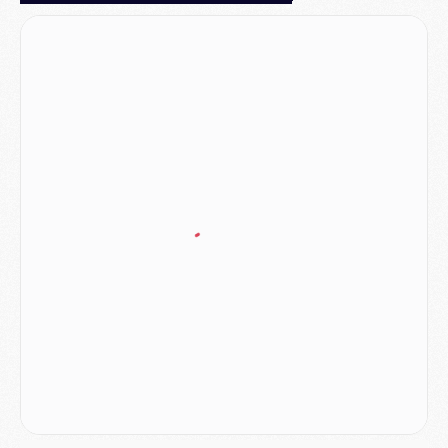
Match
- Majorque/PSG, quelle compo pour le premier match de la saison 2026/27 ?
MARDI 04 AOÛT
Europe
- Les chapeaux provisoires de la Ligue des champions 2026/27
Podcast
- Podcast CulturePSG : Akliouche présenté par un fan de Monaco
Club
- Le PSG dévoile sa première collection d'entraînement pour 2026/2027
Discipline
- Un arbitre inattendu, mais porte-bonheur pour Lens/PSG
Match
- Majorque/PSG, sur quelle chaine et à quelle heure regarder le match ?
Mercato
- Le plan du PSG pour Suzuki et Chevalier se précise
Mercato
- L'Ajax refuse la première offre du PSG pour Godts
Mercato
- Le PSG veut accélérer, Ferran Torres temporise
Mercato
- Liverpool encore très loin du compte pour Barcola
LUNDI 03 AOÛT
Match
- Podcast CulturePSG : Mercato (Godts, Suzuki, Akliouche, Barcola, etc)
Mercato
- L'Ajax attend bien plus de 45M pour Mika Godts
Club
- Quatre retours importants dans le groupe du PSG, et un plus discret
Mercato
- Ayari file en Ligue 2
Club
- Le PSG s'associe avec un géant de la tech
Mercato
- Vu d'Italie, le transfert de Suzuki au PSG est bien engagé