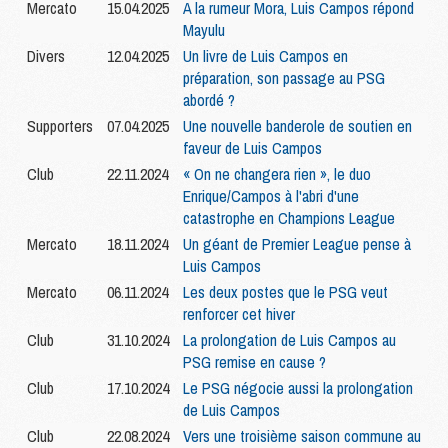
Mercato
15.04.2025
A la rumeur Mora, Luis Campos répond
Mayulu
Divers
12.04.2025
Un livre de Luis Campos en
préparation, son passage au PSG
abordé ?
Supporters
07.04.2025
Une nouvelle banderole de soutien en
faveur de Luis Campos
Club
22.11.2024
« On ne changera rien », le duo
Enrique/Campos à l'abri d'une
catastrophe en Champions League
Mercato
18.11.2024
Un géant de Premier League pense à
Luis Campos
Mercato
06.11.2024
Les deux postes que le PSG veut
renforcer cet hiver
Club
31.10.2024
La prolongation de Luis Campos au
PSG remise en cause ?
Club
17.10.2024
Le PSG négocie aussi la prolongation
de Luis Campos
Club
22.08.2024
Vers une troisième saison commune au