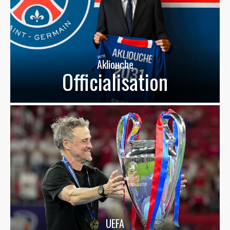
Akliouche
Officialisation
UEFA