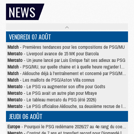
NEWS
VENDREDI 07 AOÛT
Match
- Premières tendances pour les compositions de PSG/MU
Mercato
- Liverpool avance de 15 M€ pour Barcola
Mercato
- Un jeune lancé par Luis Enrique fait ses adieux au PSG
Match
- PSG/MU, sur quelle chaine et à quelle heure regarder le match ?
Match
- Akliouche déjà à l'entraînement et concerné par PSG/MU ?
Match
- Les maillots de PSG/Aston Villa connus
Mercato
- Le PSG va augmenter son offre pour Godts
Mercato
- Le PSG avait un autre plan pour Mbaye
Mercato
- Le tableau mercato du PSG (été 2026)
Mercato
- Le PSG officialise Akliouche, sa deuxième recrue de l’été
JEUDI 06 AOÛT
Europe
- Pourquoi le PSG redémarre 2026/27 au 4e rang du coefficient UEFA
Mercato
- Contrat de 7 ans et transfert record pour Diomandé loin du PSG