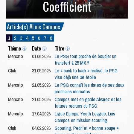
Coefficient
Article(s) #Luis Campos
1
2
3
4
5
6
7
8
Thème
Date
Titre
Mercato
01.06.2026
Le PSG tout proche de boucler un
transfert à 25 M€ ?
Club
31.05.2026
Le « back to back » réalisé, le PSG
vise déjà une 3e étoile
Mercato
21.05.2026
Le PSG connaît les dates de ses deux
prochains mercatos
Mercato
21.05.2026
Campos met en garde Alvarez et les
futures recrues du PSG
Mercato
17.04.2026
Ligue Europa, Youth League, Luis
Campos en mission scouting
Club
04.02.2026
Scouting, Pedri et « bonne soupe »,