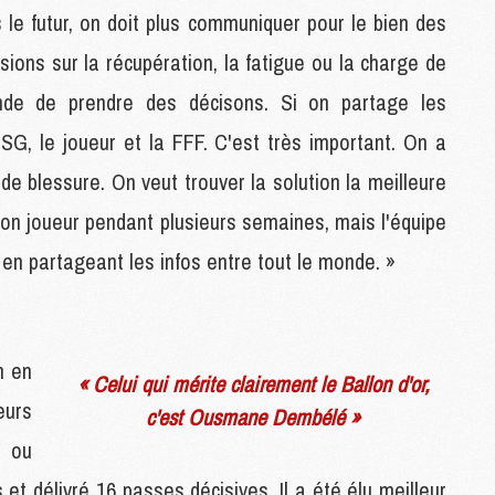
 le futur, on doit plus communiquer pour le bien des
ssions sur la récupération, la fatigue ou la charge de
M
M
monde de prendre des décisons. Si on partage les
M
SG, le joueur et la FFF. C'est très important. On a
M
M
e blessure. On veut trouver la solution la meilleure
M
M
on joueur pendant plusieurs semaines, mais l'équipe
s en partageant les infos entre tout le monde. »
M
C
M
M
n en
« Celui qui mérite clairement le Ballon d'or,
F
eurs
C
c'est Ousmane Dembélé »
M
a ou
 délivré 16 passes décisives. Il a été élu meilleur