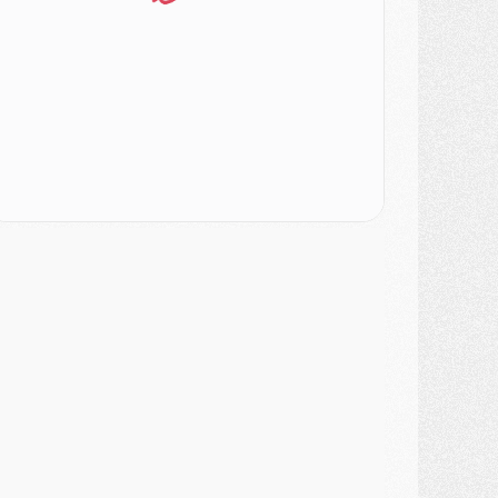
LUNDI 03 AOÛT
atch
- Podcast CulturePSG : Mercato (Godts, Suzuki, Akliouche, Barcola, etc)
ercato
- L'Ajax attend bien plus de 45M pour Mika Godts
lub
- Quatre retours importants dans le groupe du PSG, et un plus discret
ercato
- Ayari file en Ligue 2
lub
- Le PSG s'associe avec un géant de la tech
ercato
- Vu d'Italie, le transfert de Suzuki au PSG est bien engagé
ercato
- Ferran Torres ne serait pas à vendre, mais...
urope
- Gros coup dur pour Aston Villa avant de croiser le PSG
DIMANCHE 02 AOÛT
ercato
- Le transfert de Kolo Muani à la Juventus est officiel
ercato
- [MAJ] Le PSG a fait une grosse offre à Parme pour Suzuki
ercato
- Le PSG a envoyé une première offre pour Mika Godts
lub
- Après Pacho, d'autres retours en vue
ercato
- Changement de dernière minute pour Kolo Muani
SAMEDI 01 AOÛT
ercato
- L'agent de Mika Godts confirme un accord avec le PSG
lub
- Quels numéros de maillot pour Akliouche et Digne au PSG ?