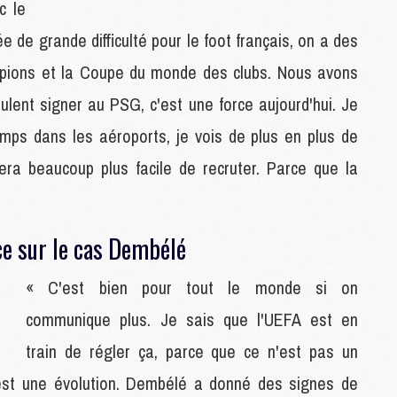
c le
M
M
 de grande difficulté pour le foot français, on a des
M
pions et la Coupe du monde des clubs. Nous avons
M
eulent signer au PSG, c'est une force aujourd'hui. Je
ps dans les aéroports, je vois de plus en plus de
M
M
era beaucoup plus facile de recruter. Parce que la
C
C
M
ce sur le cas Dembélé
S
« C'est bien pour tout le monde si on
M
C
communique plus. Je sais que l'UEFA est en
M
train de régler ça, parce que ce n'est pas un
C
M
est une évolution. Dembélé a donné des signes de
M