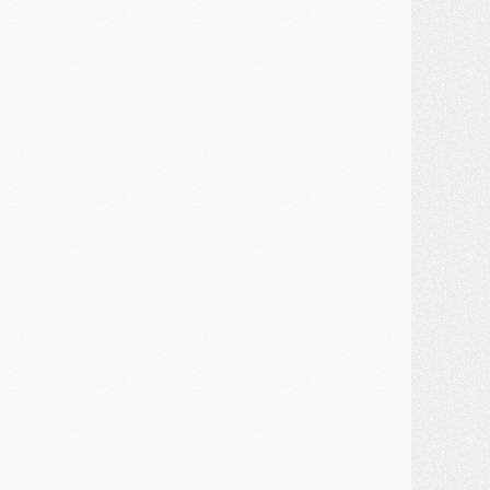
MERCREDI 29 JUILLET
ercato
- Ferran Torres priorité du PSG, mais ouvert à tout
ercato
- Première offre de Liverpool en approche pour Barcola
ercato
- Le montant du transfert de Kolo Muani se précise, la formule aussi
ercato
- Kolo Muani attendu en Italie, son transfert débloqué
ercato
- Monaco a encore repoussé une offre du PSG pour Akliouche
ercato
- Liverpool presque d'accord avec Barcola, le PSG pas du tout
ercato
- Moment décisif pour le transfert de Kolo Muani
MARDI 28 JUILLET
ercato
- Des intermédiaires ont tenté de relancer Diomande au PSG
lub
- Au moins neuf jeunes conviés à l'entraînement des pros
ercato
- Une partie du communiqué du PSG sur Diomande expliquée
ercato
- Barcola futur plus gros transfert de l'été ?
ormation
- Retour sur la saison des U17 du PSG en 7 chiffres clés
lub
- Le PSG connaît ses premiers matches de septembre
ercato
- Un troisième prêt bouclé par le PSG
LUNDI 27 JUILLET