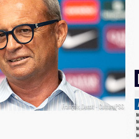
M
M
M
M