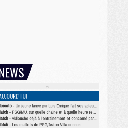
NEWS
AUJOURD'HUI
ercato
- Un jeune lancé par Luis Enrique fait ses adieux au PSG
atch
- PSG/MU, sur quelle chaine et à quelle heure regarder le match ?
atch
- Akliouche déjà à l'entraînement et concerné par PSG/MU ?
atch
- Les maillots de PSG/Aston Villa connus