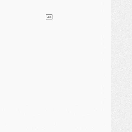
atch
- Un hommage prévu lors de Brest/PSG
ercato
- Le PSG et le Barça ont rendez-vous pour Ferran Torres
ercato
- Guéla Doué dans les listes du PSG
ercato
- Le transfert de Mika Godts au PSG en bonne voie
VENDREDI 31 JUILLET
atch
- Un diffuseur annoncé pour les deux premiers matchs amicaux du PSG
ercato
- Le transfert d'Akliouche au PSG bouclé, le montant se précise
lub
- Un retour majeur dans le groupe du PSG
lub
- [MAJ] Ndjantou et deux jeunes du PSG annoncés dans un tournoi U21
ercato
- L'étonnante piste Suzuki confirmée et onéreuse
JEUDI 30 JUILLET
élections
- Ancelotti fait le ménage au Brésil mais veut garder Marquinhos
ercato
- Le statu quo du milieu du PSG se précise
lub
- Le PSG plutôt que la FIFA pour Al-Khelaïfi, poussé par l'UEFA ?
ercato
- Le PSG presserait Ferran Torres de se décider, deux pistes de secours
lub
- Déguisements, shopping, double scouting, Luis Campos dévoile ses méthodes
ercato
- Kroupi retiré du mercato
ercato
- Enfin une avancée dans le transfert d'Akliouche