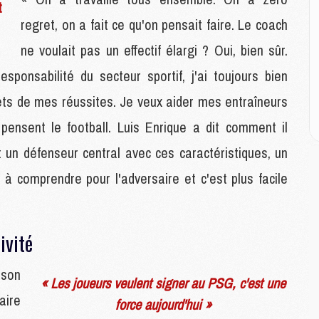
t
regret, on a fait ce qu'on pensait faire. Le coach
M
ne voulait pas un effectif élargi ? Oui, bien sûr.
M
C
sponsabilité du secteur sportif, j'ai toujours bien
M
C
ets de mes réussites. Je veux aider mes entraîneurs
M
 pensent le football. Luis Enrique a dit comment il
M
E
ait un défenseur central avec ces caractéristiques, un
 à comprendre pour l'adversaire et c'est plus facile
M
M
M
ivité
C
M
 son
« Les joueurs veulent signer au PSG, c'est une
aire
M
force aujourd'hui »
C