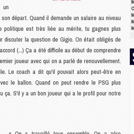
M
 un
C
M
 son départ. Quand il demande un salaire au niveau
M
 politique est très liée au mérite, tu gagnes plus
M
M
r discuter la question de Gigio. On était obligés de
M
M
accord (...) Ça a été difficile au début de comprendre
M
emier joueur avec qui on a parlé de renouvellement.
ile. Le coach a dit qu'il pouvait alors peut-être en
E
P
e avec le ballon. Quand on peut rendre le PSG plus
C
 ça. S'il y a un bon joueur qui a le profil pour notre
D
M
M
M
M
M
« On a travaillé tous ensemble. On a zéro