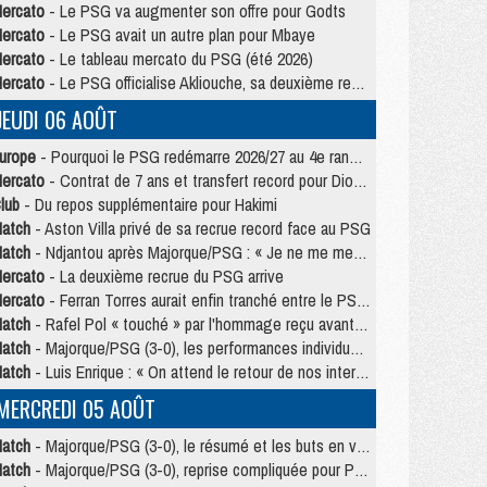
ercato
- Le PSG va augmenter son offre pour Godts
ercato
- Le PSG avait un autre plan pour Mbaye
ercato
- Le tableau mercato du PSG (été 2026)
ercato
- Le PSG officialise Akliouche, sa deuxième recrue de l’été
JEUDI 06 AOÛT
urope
- Pourquoi le PSG redémarre 2026/27 au 4e rang du coefficient UEFA
ercato
- Contrat de 7 ans et transfert record pour Diomandé loin du PSG
lub
- Du repos supplémentaire pour Hakimi
atch
- Aston Villa privé de sa recrue record face au PSG
atch
- Ndjantou après Majorque/PSG : « Je ne me mets pas de plafond »
ercato
- La deuxième recrue du PSG arrive
ercato
- Ferran Torres aurait enfin tranché entre le PSG et le Barça
atch
- Rafel Pol « touché » par l'hommage reçu avant Majorque/PSG
atch
- Majorque/PSG (3-0), les performances individuelles
atch
- Luis Enrique : « On attend le retour de nos internationaux »
MERCREDI 05 AOÛT
atch
- Majorque/PSG (3-0), le résumé et les buts en video
atch
- Majorque/PSG (3-0), reprise compliquée pour Paris