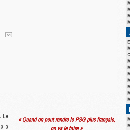
M
M
M
M
E
M
C
M
M
M
M
M
M
M
. Le
« Quand on peut rendre le PSG plus français,
M
M
Ça a
on va le faire »