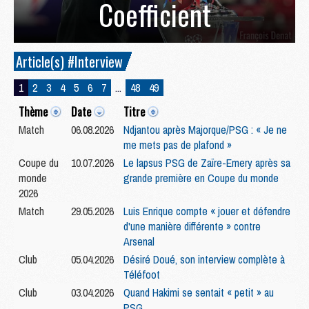
Coefficient
Article(s) #Interview
1
2
3
4
5
6
7
...
48
49
Thème
Date
Titre
Match
06.08.2026
Ndjantou après Majorque/PSG : « Je ne
me mets pas de plafond »
Coupe du
10.07.2026
Le lapsus PSG de Zaïre-Emery après sa
monde
grande première en Coupe du monde
2026
Match
29.05.2026
Luis Enrique compte « jouer et défendre
d'une manière différente » contre
Arsenal
Club
05.04.2026
Désiré Doué, son interview complète à
Téléfoot
Club
03.04.2026
Quand Hakimi se sentait « petit » au
PSG