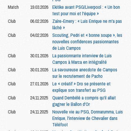
Match
19.03.2026
Ekitike avant PSG/Liverpool : « Un bon
test pour moi et l'équipe »
Club
06.02.2026
Zaïre-Emery : « Luis Enrique ne m'a pas
lâché »
Club
04.02.2026
Scouting, Pedri et « bonne soupe », les
nouvelles confidences passionnantes
de Luis Campos
Club
30.01.2026
La passionnante interview de Luis
Campos à Marca en intégralité
Club
30.01.2026
La savoureuse anecdote de Campos
sur le recrutement de Pacho
Club
27.01.2026
Le « créatif » Dro se présente et
explique son transfert au PSG
Club
24.11.2025
Quand Dembélé a compris qu'il allait
gagner le Ballon d'Or
Club
24.11.2025
Nouvelle vie au PSG, Donnarumma, Luis
Enrique, l'interview de Chevalier dans
Téléfoot