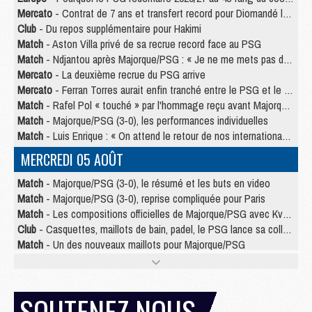
Mercato
- Contrat de 7 ans et transfert record pour Diomandé loin du PSG
Club
- Du repos supplémentaire pour Hakimi
Match
- Aston Villa privé de sa recrue record face au PSG
Match
- Ndjantou après Majorque/PSG : « Je ne me mets pas de plafond »
Mercato
- La deuxième recrue du PSG arrive
Mercato
- Ferran Torres aurait enfin tranché entre le PSG et le Barça
Match
- Rafel Pol « touché » par l'hommage reçu avant Majorque/PSG
Match
- Majorque/PSG (3-0), les performances individuelles
Match
- Luis Enrique : « On attend le retour de nos internationaux »
MERCREDI 05 AOÛT
Match
- Majorque/PSG (3-0), le résumé et les buts en video
Match
- Majorque/PSG (3-0), reprise compliquée pour Paris
Match
- Les compositions officielles de Majorque/PSG avec Kvara et de nombreux jeunes
Club
- Casquettes, maillots de bain, padel, le PSG lance sa collection été
Match
- Un des nouveaux maillots pour Majorque/PSG
Mercato
- Le PSG prépare une nouvelle offre pour Suzuki
Mercato
- Le transfert de Ferran Torres au PSG réglé avant le 12 août ?
Match
- Le groupe pour Majorque/PSG avec 11 absents
SOUTENEZ NOUS
Mercato
- Le PSG officialise un quatrième prêt