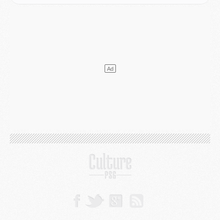
Mercato
- Vu d'Italie, le transfert de Suzuki au PSG est bien engagé
Mercato
- Ferran Torres ne serait pas à vendre, mais...
Europe
- Gros coup dur pour Aston Villa avant de croiser le PSG
DIMANCHE 02 AOÛT
Mercato
- Le transfert de Kolo Muani à la Juventus est officiel
Mercato
- [MAJ] Le PSG a fait une grosse offre à Parme pour Suzuki
Mercato
- Le PSG a envoyé une première offre pour Mika Godts
Club
- Après Pacho, d'autres retours en vue
Mercato
- Changement de dernière minute pour Kolo Muani
SAMEDI 01 AOÛT
Mercato
- L'agent de Mika Godts confirme un accord avec le PSG
Club
- Quels numéros de maillot pour Akliouche et Digne au PSG ?
Match
- Un hommage prévu lors de Brest/PSG
Mercato
- Le PSG et le Barça ont rendez-vous pour Ferran Torres
Mercato
- Guéla Doué dans les listes du PSG
Mercato
- Le transfert de Mika Godts au PSG en bonne voie
VENDREDI 31 JUILLET