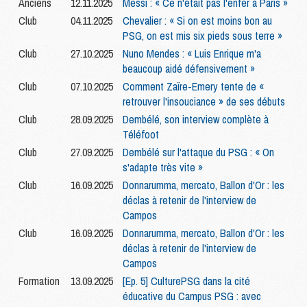
Anciens
12.11.2025
Messi : « Ce n'était pas l'enfer à Paris »
Club
04.11.2025
Chevalier : « Si on est moins bon au
PSG, on est mis six pieds sous terre »
Club
27.10.2025
Nuno Mendes : « Luis Enrique m'a
beaucoup aidé défensivement »
Club
07.10.2025
Comment Zaïre-Emery tente de «
retrouver l'insouciance » de ses débuts
Club
28.09.2025
Dembélé, son interview complète à
Téléfoot
Club
27.09.2025
Dembélé sur l'attaque du PSG : « On
s'adapte très vite »
Club
16.09.2025
Donnarumma, mercato, Ballon d'Or : les
déclas à retenir de l'interview de
Campos
Club
16.09.2025
Donnarumma, mercato, Ballon d'Or : les
déclas à retenir de l'interview de
Campos
Formation
13.09.2025
[Ep. 5] CulturePSG dans la cité
éducative du Campus PSG : avec