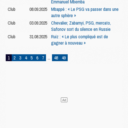
Emmanuel Mbemba
Club
08.09.2025
Mbappé : « Le PSG va passer dans une
autre sphère »
Club
03.09.2025
Chevalier, Zabarnyi, PSG, mercato,
Safonov sort du silence en Russie
Club
31.08.2025
Ruiz : « Le plus compliqué est de
gagner à nouveau »
1
2
3
4
5
6
7
...
48
49