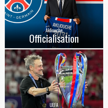
Akliouche
Officialisation
UEFA