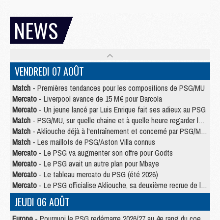
NEWS
VENDREDI 07 AOÛT
Match
- Premières tendances pour les compositions de PSG/MU
Mercato
- Liverpool avance de 15 M€ pour Barcola
Mercato
- Un jeune lancé par Luis Enrique fait ses adieux au PSG
Match
- PSG/MU, sur quelle chaine et à quelle heure regarder le match ?
Match
- Akliouche déjà à l'entraînement et concerné par PSG/MU ?
Match
- Les maillots de PSG/Aston Villa connus
Mercato
- Le PSG va augmenter son offre pour Godts
Mercato
- Le PSG avait un autre plan pour Mbaye
Mercato
- Le tableau mercato du PSG (été 2026)
Mercato
- Le PSG officialise Akliouche, sa deuxième recrue de l’été
JEUDI 06 AOÛT
Europe
- Pourquoi le PSG redémarre 2026/27 au 4e rang du coefficient UEFA