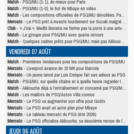
Match
- PSG/MU (1-1), du mieux pour Paris
Match
- PSG/MU (1-0), le but de Mbaye en video
Match
- Les compositions officielles de PSG/MU dévoilées, Pacho titulaire
Mercato
- Le PSG prêt à investir lourdement sur Suzuki malgré Safonov et Chevalier
Club
- « J’irai », Medhi Benatia ne ferme pas la porte à une arrivée au PSG
Match
- Le groupe pour PSG/MU avec quatre retours
Match
- Quelques cadres prêts pour PSG/MU, mais pas Akliouche ?
VENDREDI 07 AOÛT
Match
- Premières tendances pour les compositions de PSG/MU
Mercato
- Liverpool avance de 15 M€ pour Barcola
Mercato
- Un jeune lancé par Luis Enrique fait ses adieux au PSG
Match
- PSG/MU, sur quelle chaine et à quelle heure regarder le match ?
Match
- Akliouche déjà à l'entraînement et concerné par PSG/MU ?
Match
- Les maillots de PSG/Aston Villa connus
Mercato
- Le PSG va augmenter son offre pour Godts
Mercato
- Le PSG avait un autre plan pour Mbaye
Mercato
- Le tableau mercato du PSG (été 2026)
Mercato
- Le PSG officialise Akliouche, sa deuxième recrue de l’été
JEUDI 06 AOÛT