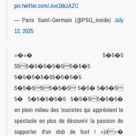
pic.twitter.com/Joe1kkzAZC
— Paris Saint-Germain (@PSG_inside)
July
12, 2025
=�=� 5�5�5
555�5�5�5�55�5�5
5�5�5�5�55�5�5�5
5�5�555�5�5 5�5� 5�5�5
5� 5�5�5�5�5 5�5�55�5�5�
en plein milieu des touristes qui apprécient le
spectacle en plus de découvrir la passion de
supporter d'un club de foot ! >)d=�