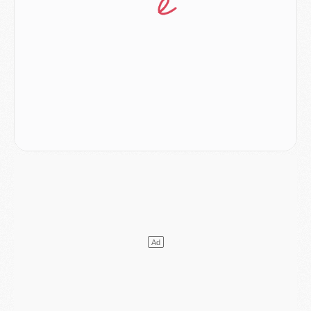
Mercato
- Le PSG officialise un quatrième prêt
Mercato
- Liverpool ne veut pas que Barcola au PSG
Match
- Majorque/PSG, quelle compo pour le premier match de la saison 2026/27 ?
MARDI 04 AOÛT
Europe
- Les chapeaux provisoires de la Ligue des champions 2026/27
Podcast
- Podcast CulturePSG : Akliouche présenté par un fan de Monaco
Club
- Le PSG dévoile sa première collection d'entraînement pour 2026/2027
Discipline
- Un arbitre inattendu, mais porte-bonheur pour Lens/PSG
Match
- Majorque/PSG, sur quelle chaine et à quelle heure regarder le match ?
Mercato
- Le plan du PSG pour Suzuki et Chevalier se précise
Mercato
- L'Ajax refuse la première offre du PSG pour Godts
Mercato
- Le PSG veut accélérer, Ferran Torres temporise
Mercato
- Liverpool encore très loin du compte pour Barcola
LUNDI 03 AOÛT
Match
- Podcast CulturePSG : Mercato (Godts, Suzuki, Akliouche, Barcola, etc)
Mercato
- L'Ajax attend bien plus de 45M pour Mika Godts
Club
- Quatre retours importants dans le groupe du PSG, et un plus discret
Mercato
- Ayari file en Ligue 2