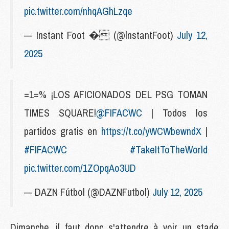
pic.twitter.com/nhqAGhLzqe
— Instant Foot � (@lnstantFoot)
July 12,
2025
=1=% ¡LOS AFICIONADOS DEL PSG TOMAN
TIMES SQUARE!
@FIFACWC
| Todos los
partidos gratis en
https://t.co/yWCWbewndX
|
#FIFACWC
#TakeItToTheWorld
pic.twitter.com/1ZOpqAo3UD
— DAZN Fútbol (@DAZNFutbol)
July 12, 2025
Dimanche, il faut donc s'attendre à voir un stade