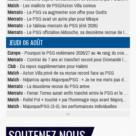
Match
- Les maillots de PSG/Aston Villa connus
Mercato
- Le PSG va augmenter son offre pour Godts
Mercato
- Le PSG avait un autre plan pour Mbaye
Mercato
- Le tableau mercato du PSG (été 2026)
Mercato
- Le PSG officialise Akliouche, sa deuxième recrue de l’été
JEUDI 06 AOÛT
Europe
- Pourquoi le PSG redémarre 2026/27 au 4e rang du coefficient UEFA
Mercato
- Contrat de 7 ans et transfert record pour Diomandé loin du PSG
Club
- Du repos supplémentaire pour Hakimi
Match
- Aston Villa privé de sa recrue record face au PSG
Match
- Ndjantou après Majorque/PSG : « Je ne me mets pas de plafond »
Mercato
- La deuxième recrue du PSG arrive
Mercato
- Ferran Torres aurait enfin tranché entre le PSG et le Barça
Match
- Rafel Pol « touché » par l'hommage reçu avant Majorque/PSG
Match
- Majorque/PSG (3-0), les performances individuelles
Match
- Luis Enrique : « On attend le retour de nos internationaux »
MERCREDI 05 AOÛT
SOUTENEZ NOUS
Match
- Majorque/PSG (3-0), le résumé et les buts en video