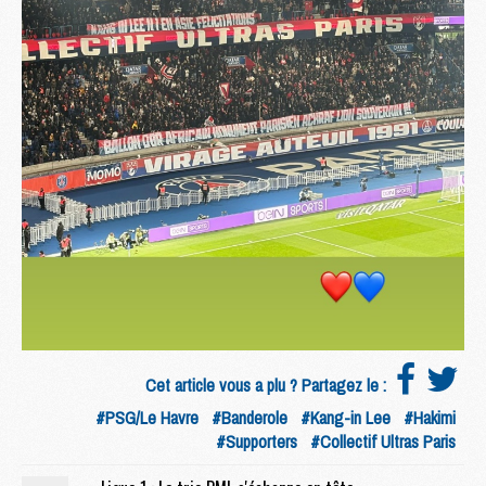
Cet article vous a plu ? Partagez le :
#PSG/Le Havre
#Banderole
#Kang-in Lee
#Hakimi
#Supporters
#Collectif Ultras Paris