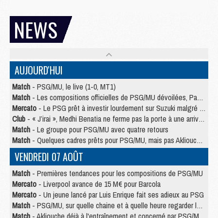
NEWS
AUJOURD'HUI
Match
- PSG/MU, le live (1-0, MT1)
Match
- Les compositions officielles de PSG/MU dévoilées, Pacho titulaire
Mercato
- Le PSG prêt à investir lourdement sur Suzuki malgré Safonov et Chevalier
Club
- « J’irai », Medhi Benatia ne ferme pas la porte à une arrivée au PSG
Match
- Le groupe pour PSG/MU avec quatre retours
Match
- Quelques cadres prêts pour PSG/MU, mais pas Akliouche ?
VENDREDI 07 AOÛT
Match
- Premières tendances pour les compositions de PSG/MU
Mercato
- Liverpool avance de 15 M€ pour Barcola
Mercato
- Un jeune lancé par Luis Enrique fait ses adieux au PSG
Match
- PSG/MU, sur quelle chaine et à quelle heure regarder le match ?
Match
- Akliouche déjà à l'entraînement et concerné par PSG/MU ?