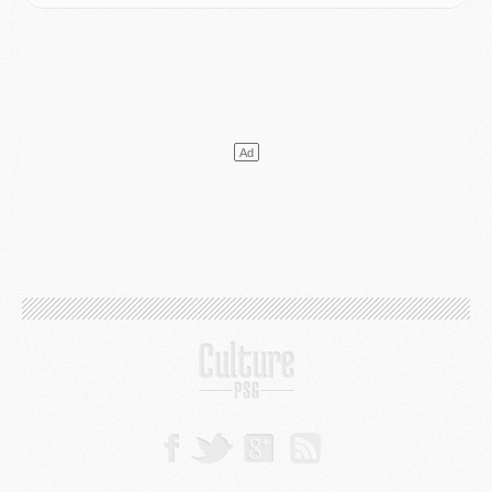
Mercato
- Liverpool encore très loin du compte pour Barcola
LUNDI 03 AOÛT
Match
- Podcast CulturePSG : Mercato (Godts, Suzuki, Akliouche, Barcola, etc)
Mercato
- L'Ajax attend bien plus de 45M pour Mika Godts
Club
- Quatre retours importants dans le groupe du PSG, et un plus discret
Mercato
- Ayari file en Ligue 2
Club
- Le PSG s'associe avec un géant de la tech
Mercato
- Vu d'Italie, le transfert de Suzuki au PSG est bien engagé
Mercato
- Ferran Torres ne serait pas à vendre, mais...
Europe
- Gros coup dur pour Aston Villa avant de croiser le PSG
DIMANCHE 02 AOÛT
Mercato
- Le transfert de Kolo Muani à la Juventus est officiel
Mercato
- [MAJ] Le PSG a fait une grosse offre à Parme pour Suzuki
Mercato
- Le PSG a envoyé une première offre pour Mika Godts
Club
- Après Pacho, d'autres retours en vue
Mercato
- Changement de dernière minute pour Kolo Muani
SAMEDI 01 AOÛT