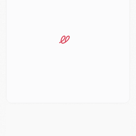
Match
- Les compositions officielles de Majorque/PSG avec Kvara et de nombreux jeunes
Club
- Casquettes, maillots de bain, padel, le PSG lance sa collection été
Match
- Un des nouveaux maillots pour Majorque/PSG
Mercato
- Le PSG prépare une nouvelle offre pour Suzuki
Mercato
- Le transfert de Ferran Torres au PSG réglé avant le 12 août ?
Match
- Le groupe pour Majorque/PSG avec 11 absents
Mercato
- Le PSG officialise un quatrième prêt
Mercato
- Liverpool ne veut pas que Barcola au PSG
Match
- Majorque/PSG, quelle compo pour le premier match de la saison 2026/27 ?
MARDI 04 AOÛT
Europe
- Les chapeaux provisoires de la Ligue des champions 2026/27
Podcast
- Podcast CulturePSG : Akliouche présenté par un fan de Monaco
Club
- Le PSG dévoile sa première collection d'entraînement pour 2026/2027
Discipline
- Un arbitre inattendu, mais porte-bonheur pour Lens/PSG
Match
- Majorque/PSG, sur quelle chaine et à quelle heure regarder le match ?
Mercato
- Le plan du PSG pour Suzuki et Chevalier se précise
Mercato
- L'Ajax refuse la première offre du PSG pour Godts
Mercato
- Le PSG veut accélérer, Ferran Torres temporise
Mercato
- Liverpool encore très loin du compte pour Barcola