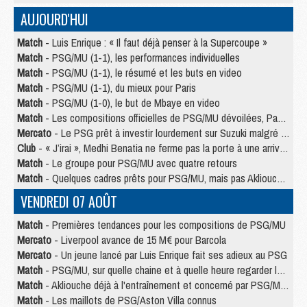
AUJOURD'HUI
Match
- Luis Enrique : « Il faut déjà penser à la Supercoupe »
Match
- PSG/MU (1-1), les performances individuelles
Match
- PSG/MU (1-1), le résumé et les buts en video
Match
- PSG/MU (1-1), du mieux pour Paris
Match
- PSG/MU (1-0), le but de Mbaye en video
Match
- Les compositions officielles de PSG/MU dévoilées, Pacho titulaire
Mercato
- Le PSG prêt à investir lourdement sur Suzuki malgré Safonov et Chevalier
Club
- « J’irai », Medhi Benatia ne ferme pas la porte à une arrivée au PSG
Match
- Le groupe pour PSG/MU avec quatre retours
Match
- Quelques cadres prêts pour PSG/MU, mais pas Akliouche ?
VENDREDI 07 AOÛT
Match
- Premières tendances pour les compositions de PSG/MU
Mercato
- Liverpool avance de 15 M€ pour Barcola
Mercato
- Un jeune lancé par Luis Enrique fait ses adieux au PSG
Match
- PSG/MU, sur quelle chaine et à quelle heure regarder le match ?
Match
- Akliouche déjà à l'entraînement et concerné par PSG/MU ?
Match
- Les maillots de PSG/Aston Villa connus