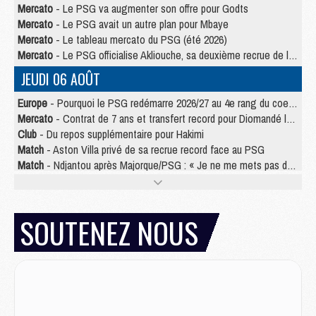
Mercato
- Le PSG va augmenter son offre pour Godts
Mercato
- Le PSG avait un autre plan pour Mbaye
Mercato
- Le tableau mercato du PSG (été 2026)
Mercato
- Le PSG officialise Akliouche, sa deuxième recrue de l’été
JEUDI 06 AOÛT
Europe
- Pourquoi le PSG redémarre 2026/27 au 4e rang du coefficient UEFA
Mercato
- Contrat de 7 ans et transfert record pour Diomandé loin du PSG
Club
- Du repos supplémentaire pour Hakimi
Match
- Aston Villa privé de sa recrue record face au PSG
Match
- Ndjantou après Majorque/PSG : « Je ne me mets pas de plafond »
Mercato
- La deuxième recrue du PSG arrive
Mercato
- Ferran Torres aurait enfin tranché entre le PSG et le Barça
Match
- Rafel Pol « touché » par l'hommage reçu avant Majorque/PSG
SOUTENEZ NOUS
Match
- Majorque/PSG (3-0), les performances individuelles
Match
- Luis Enrique : « On attend le retour de nos internationaux »
MERCREDI 05 AOÛT
Match
- Majorque/PSG (3-0), le résumé et les buts en video
Match
- Majorque/PSG (3-0), reprise compliquée pour Paris