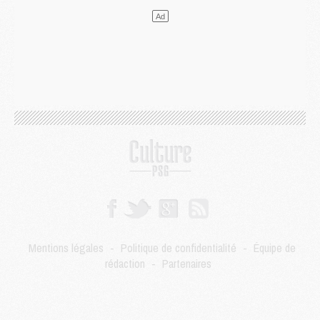
LUNDI 03 AOÛT
Match
- Podcast CulturePSG : Mercato (Godts, Suzuki, Akliouche, Barcola, etc)
Mercato
- L'Ajax attend bien plus de 45M pour Mika Godts
Club
- Quatre retours importants dans le groupe du PSG, et un plus discret
Mercato
- Ayari file en Ligue 2
Club
- Le PSG s'associe avec un géant de la tech
Mercato
- Vu d'Italie, le transfert de Suzuki au PSG est bien engagé
Mercato
- Ferran Torres ne serait pas à vendre, mais...
Europe
- Gros coup dur pour Aston Villa avant de croiser le PSG
DIMANCHE 02 AOÛT
Mercato
- Le transfert de Kolo Muani à la Juventus est officiel
Mercato
- [MAJ] Le PSG a fait une grosse offre à Parme pour Suzuki
Mercato
- Le PSG a envoyé une première offre pour Mika Godts
Club
- Après Pacho, d'autres retours en vue
Mentions légales
-
Politique de confidentialité
-
Équipe de
Mercato
- Changement de dernière minute pour Kolo Muani
rédaction
-
Partenaires
SAMEDI 01 AOÛT
Mercato
- L'agent de Mika Godts confirme un accord avec le PSG