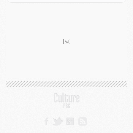
Mercato
- L'agent de Mika Godts confirme un accord avec le PSG
Club
- Quels numéros de maillot pour Akliouche et Digne au PSG ?
Match
- Un hommage prévu lors de Brest/PSG
Mercato
- Le PSG et le Barça ont rendez-vous pour Ferran Torres
Mercato
- Guéla Doué dans les listes du PSG
Mercato
- Le transfert de Mika Godts au PSG en bonne voie
VENDREDI 31 JUILLET
Match
- Un diffuseur annoncé pour les deux premiers matchs amicaux du PSG
Mercato
- Le transfert d'Akliouche au PSG bouclé, le montant se précise
Club
- Un retour majeur dans le groupe du PSG
Club
- [MAJ] Ndjantou et deux jeunes du PSG annoncés dans un tournoi U21
Mercato
- L'étonnante piste Suzuki confirmée et onéreuse
JEUDI 30 JUILLET
Sélections
- Ancelotti fait le ménage au Brésil mais veut garder Marquinhos
Mercato
- Le statu quo du milieu du PSG se précise
Club
- Le PSG plutôt que la FIFA pour Al-Khelaïfi, poussé par l'UEFA ?
Mercato
- Le PSG presserait Ferran Torres de se décider, deux pistes de secours