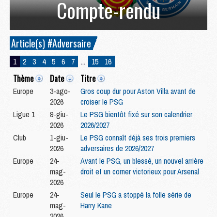
Compte-rendu
Article(s) #Adversaire
1
2
3
4
5
6
7
...
15
16
Thème
Date
Titre
Europe
3-ago-
Gros coup dur pour Aston Villa avant de
2026
croiser le PSG
Ligue 1
9-giu-
Le PSG bientôt fixé sur son calendrier
2026
2026/2027
Club
1-giu-
Le PSG connaît déjà ses trois premiers
2026
adversaires de 2026/2027
Europe
24-
Avant le PSG, un blessé, un nouvel arrière
mag-
droit et un corner victorieux pour Arsenal
2026
Europe
24-
Seul le PSG a stoppé la folle série de
mag-
Harry Kane
2026