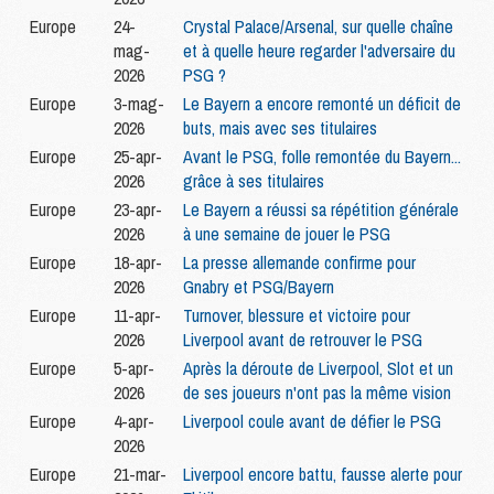
Europe
24-
Crystal Palace/Arsenal, sur quelle chaîne
mag-
et à quelle heure regarder l'adversaire du
2026
PSG ?
Europe
3-mag-
Le Bayern a encore remonté un déficit de
2026
buts, mais avec ses titulaires
Europe
25-apr-
Avant le PSG, folle remontée du Bayern...
2026
grâce à ses titulaires
Europe
23-apr-
Le Bayern a réussi sa répétition générale
2026
à une semaine de jouer le PSG
Europe
18-apr-
La presse allemande confirme pour
2026
Gnabry et PSG/Bayern
Europe
11-apr-
Turnover, blessure et victoire pour
2026
Liverpool avant de retrouver le PSG
Europe
5-apr-
Après la déroute de Liverpool, Slot et un
2026
de ses joueurs n'ont pas la même vision
Europe
4-apr-
Liverpool coule avant de défier le PSG
2026
Europe
21-mar-
Liverpool encore battu, fausse alerte pour