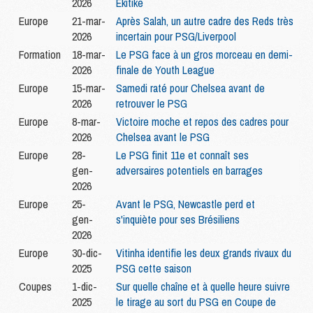
2026
Ekitike
Europe
21-mar-
Après Salah, un autre cadre des Reds très
2026
incertain pour PSG/Liverpool
Formation
18-mar-
Le PSG face à un gros morceau en demi-
2026
finale de Youth League
Europe
15-mar-
Samedi raté pour Chelsea avant de
2026
retrouver le PSG
Europe
8-mar-
Victoire moche et repos des cadres pour
2026
Chelsea avant le PSG
Europe
28-
Le PSG finit 11e et connaît ses
gen-
adversaires potentiels en barrages
2026
Europe
25-
Avant le PSG, Newcastle perd et
gen-
s'inquiète pour ses Brésiliens
2026
Europe
30-dic-
Vitinha identifie les deux grands rivaux du
2025
PSG cette saison
Coupes
1-dic-
Sur quelle chaîne et à quelle heure suivre
2025
le tirage au sort du PSG en Coupe de