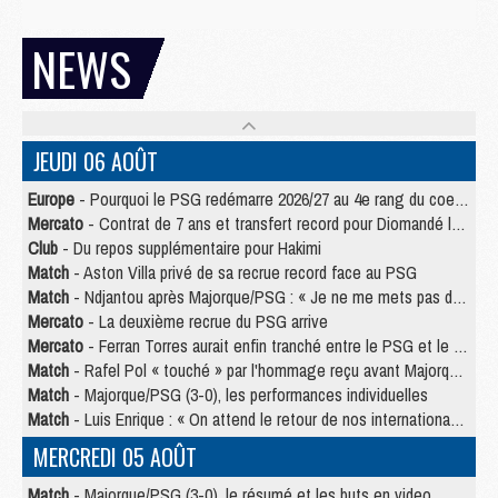
NEWS
JEUDI 06 AOÛT
Europe
- Pourquoi le PSG redémarre 2026/27 au 4e rang du coefficient UEFA
Mercato
- Contrat de 7 ans et transfert record pour Diomandé loin du PSG
Club
- Du repos supplémentaire pour Hakimi
Match
- Aston Villa privé de sa recrue record face au PSG
Match
- Ndjantou après Majorque/PSG : « Je ne me mets pas de plafond »
Mercato
- La deuxième recrue du PSG arrive
Mercato
- Ferran Torres aurait enfin tranché entre le PSG et le Barça
Match
- Rafel Pol « touché » par l'hommage reçu avant Majorque/PSG
Match
- Majorque/PSG (3-0), les performances individuelles
Match
- Luis Enrique : « On attend le retour de nos internationaux »
MERCREDI 05 AOÛT
Match
- Majorque/PSG (3-0), le résumé et les buts en video