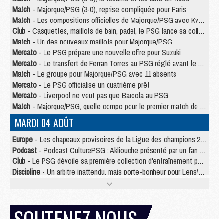
Match
- Majorque/PSG (3-0), reprise compliquée pour Paris
Match
- Les compositions officielles de Majorque/PSG avec Kvara et de nombreux jeunes
Club
- Casquettes, maillots de bain, padel, le PSG lance sa collection été
Match
- Un des nouveaux maillots pour Majorque/PSG
Mercato
- Le PSG prépare une nouvelle offre pour Suzuki
Mercato
- Le transfert de Ferran Torres au PSG réglé avant le 12 août ?
Match
- Le groupe pour Majorque/PSG avec 11 absents
Mercato
- Le PSG officialise un quatrième prêt
Mercato
- Liverpool ne veut pas que Barcola au PSG
Match
- Majorque/PSG, quelle compo pour le premier match de la saison 2026/27 ?
MARDI 04 AOÛT
Europe
- Les chapeaux provisoires de la Ligue des champions 2026/27
Podcast
- Podcast CulturePSG : Akliouche présenté par un fan de Monaco
Club
- Le PSG dévoile sa première collection d'entraînement pour 2026/2027
Discipline
- Un arbitre inattendu, mais porte-bonheur pour Lens/PSG
Match
- Majorque/PSG, sur quelle chaine et à quelle heure regarder le match ?
Mercato
- Le plan du PSG pour Suzuki et Chevalier se précise
Mercato
- Le tableau mercato du PSG (été 2026)
SOUTENEZ NOUS
Mercato
- L'Ajax refuse la première offre du PSG pour Godts