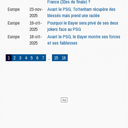
France (32es de finale) ?
Europe
23-nov-
Avant le PSG, Tottenham récupère des
2025
blessés mais prend une raclée
Europe
19-ott-
Pourquoi le Bayer sera privé de ses deux
2025
jokers face au PSG
Europe
18-ott-
Avant le PSG, le Bayer montre ses forces
2025
et ses faiblesses
1
2
3
4
5
6
7
...
15
16