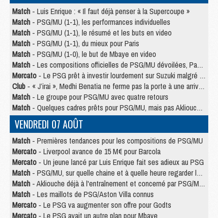
Match
- Luis Enrique : « Il faut déjà penser à la Supercoupe »
Match
- PSG/MU (1-1), les performances individuelles
Match
- PSG/MU (1-1), le résumé et les buts en video
Match
- PSG/MU (1-1), du mieux pour Paris
Match
- PSG/MU (1-0), le but de Mbaye en video
Match
- Les compositions officielles de PSG/MU dévoilées, Pacho titulaire
Mercato
- Le PSG prêt à investir lourdement sur Suzuki malgré Safonov et Chevalier
Club
- « J’irai », Medhi Benatia ne ferme pas la porte à une arrivée au PSG
Match
- Le groupe pour PSG/MU avec quatre retours
Match
- Quelques cadres prêts pour PSG/MU, mais pas Akliouche ?
VENDREDI 07 AOÛT
Match
- Premières tendances pour les compositions de PSG/MU
Mercato
- Liverpool avance de 15 M€ pour Barcola
Mercato
- Un jeune lancé par Luis Enrique fait ses adieux au PSG
Match
- PSG/MU, sur quelle chaine et à quelle heure regarder le match ?
Match
- Akliouche déjà à l'entraînement et concerné par PSG/MU ?
Match
- Les maillots de PSG/Aston Villa connus
Mercato
- Le PSG va augmenter son offre pour Godts
Mercato
- Le PSG avait un autre plan pour Mbaye