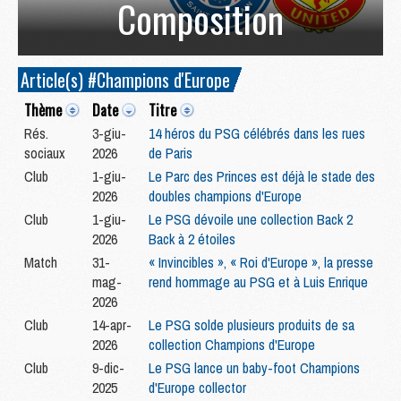
Composition
Article(s) #Champions d'Europe
Thème
Date
Titre
Rés.
3-giu-
14 héros du PSG célébrés dans les rues
sociaux
2026
de Paris
Club
1-giu-
Le Parc des Princes est déjà le stade des
2026
doubles champions d'Europe
Club
1-giu-
Le PSG dévoile une collection Back 2
2026
Back à 2 étoiles
Match
31-
« Invincibles », « Roi d'Europe », la presse
mag-
rend hommage au PSG et à Luis Enrique
2026
Club
14-apr-
Le PSG solde plusieurs produits de sa
2026
collection Champions d'Europe
Club
9-dic-
Le PSG lance un baby-foot Champions
2025
d'Europe collector