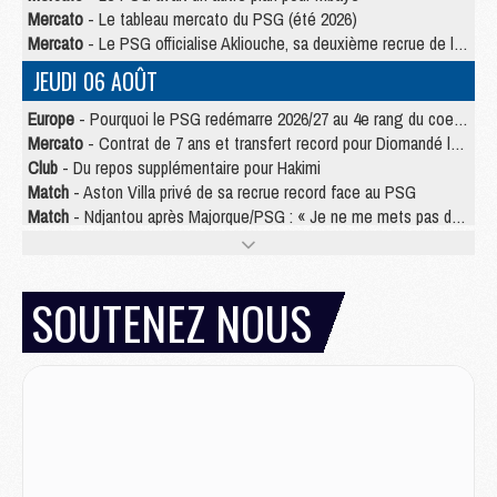
Mercato
- Le tableau mercato du PSG (été 2026)
Mercato
- Le PSG officialise Akliouche, sa deuxième recrue de l’été
JEUDI 06 AOÛT
Europe
- Pourquoi le PSG redémarre 2026/27 au 4e rang du coefficient UEFA
Mercato
- Contrat de 7 ans et transfert record pour Diomandé loin du PSG
Club
- Du repos supplémentaire pour Hakimi
Match
- Aston Villa privé de sa recrue record face au PSG
Match
- Ndjantou après Majorque/PSG : « Je ne me mets pas de plafond »
Mercato
- La deuxième recrue du PSG arrive
Mercato
- Ferran Torres aurait enfin tranché entre le PSG et le Barça
Match
- Rafel Pol « touché » par l'hommage reçu avant Majorque/PSG
SOUTENEZ NOUS
Match
- Majorque/PSG (3-0), les performances individuelles
Match
- Luis Enrique : « On attend le retour de nos internationaux »
MERCREDI 05 AOÛT
Match
- Majorque/PSG (3-0), le résumé et les buts en video
Match
- Majorque/PSG (3-0), reprise compliquée pour Paris
Match
- Les compositions officielles de Majorque/PSG avec Kvara et de nombreux jeunes
Club
- Casquettes, maillots de bain, padel, le PSG lance sa collection été