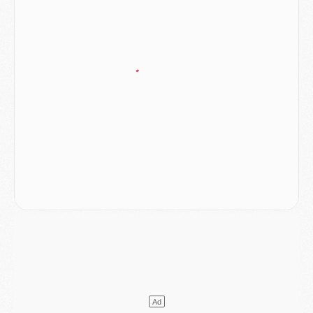
Match
- Un des nouveaux maillots pour Majorque/PSG
Mercato
- Le PSG prépare une nouvelle offre pour Suzuki
Mercato
- Le transfert de Ferran Torres au PSG réglé avant le 12 août ?
Match
- Le groupe pour Majorque/PSG avec 11 absents
Mercato
- Le PSG officialise un quatrième prêt
Mercato
- Liverpool ne veut pas que Barcola au PSG
Match
- Majorque/PSG, quelle compo pour le premier match de la saison 2026/27 ?
MARDI 04 AOÛT
Europe
- Les chapeaux provisoires de la Ligue des champions 2026/27
Podcast
- Podcast CulturePSG : Akliouche présenté par un fan de Monaco
Club
- Le PSG dévoile sa première collection d'entraînement pour 2026/2027
Discipline
- Un arbitre inattendu, mais porte-bonheur pour Lens/PSG
Match
- Majorque/PSG, sur quelle chaine et à quelle heure regarder le match ?
Mercato
- Le plan du PSG pour Suzuki et Chevalier se précise
Mercato
- L'Ajax refuse la première offre du PSG pour Godts
Mercato
- Le PSG veut accélérer, Ferran Torres temporise
Mercato
- Liverpool encore très loin du compte pour Barcola
LUNDI 03 AOÛT