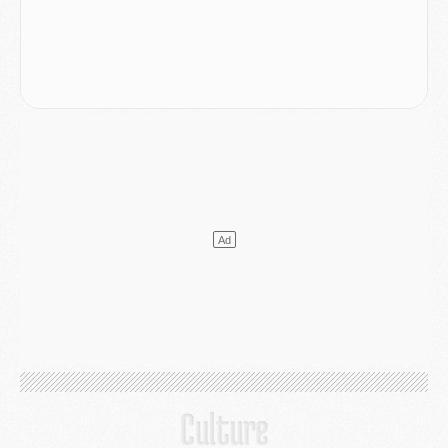
Mercato
- Le PSG officialise un quatrième prêt
Mercato
- Liverpool ne veut pas que Barcola au PSG
Match
- Majorque/PSG, quelle compo pour le premier match de la saison 2026/27 ?
MARDI 04 AOÛT
Europe
- Les chapeaux provisoires de la Ligue des champions 2026/27
Podcast
- Podcast CulturePSG : Akliouche présenté par un fan de Monaco
Club
- Le PSG dévoile sa première collection d'entraînement pour 2026/2027
Discipline
- Un arbitre inattendu, mais porte-bonheur pour Lens/PSG
Match
- Majorque/PSG, sur quelle chaine et à quelle heure regarder le match ?
Mercato
- Le plan du PSG pour Suzuki et Chevalier se précise
Mercato
- L'Ajax refuse la première offre du PSG pour Godts
Mercato
- Le PSG veut accélérer, Ferran Torres temporise
Mercato
- Liverpool encore très loin du compte pour Barcola
LUNDI 03 AOÛT
Match
- Podcast CulturePSG : Mercato (Godts, Suzuki, Akliouche, Barcola, etc)
Mercato
- L'Ajax attend bien plus de 45M pour Mika Godts
Club
- Quatre retours importants dans le groupe du PSG, et un plus discret
Mercato
- Ayari file en Ligue 2