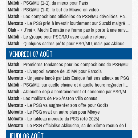
Match
- PSG/MU (1-1), du mieux pour Paris
Match
- PSG/MU (1-0), le but de Mbaye en video
Match
- Les compositions officielles de PSG/MU dévoilées, Pacho titulaire
Mercato
- Le PSG prêt à investir lourdement sur Suzuki malgré Safonov et Chevalier
Club
- « J’irai », Medhi Benatia ne ferme pas la porte à une arrivée au PSG
Match
- Le groupe pour PSG/MU avec quatre retours
Match
- Quelques cadres prêts pour PSG/MU, mais pas Akliouche ?
VENDREDI 07 AOÛT
Match
- Premières tendances pour les compositions de PSG/MU
Mercato
- Liverpool avance de 15 M€ pour Barcola
Mercato
- Un jeune lancé par Luis Enrique fait ses adieux au PSG
Match
- PSG/MU, sur quelle chaine et à quelle heure regarder le match ?
Match
- Akliouche déjà à l'entraînement et concerné par PSG/MU ?
Match
- Les maillots de PSG/Aston Villa connus
Mercato
- Le PSG va augmenter son offre pour Godts
Mercato
- Le PSG avait un autre plan pour Mbaye
Mercato
- Le tableau mercato du PSG (été 2026)
Mercato
- Le PSG officialise Akliouche, sa deuxième recrue de l’été
JEUDI 06 AOÛT