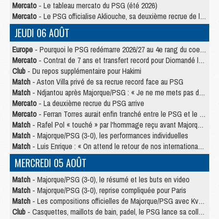
Mercato
- Le tableau mercato du PSG (été 2026)
Mercato
- Le PSG officialise Akliouche, sa deuxième recrue de l’été
JEUDI 06 AOÛT
Europe
- Pourquoi le PSG redémarre 2026/27 au 4e rang du coefficient UEFA
Mercato
- Contrat de 7 ans et transfert record pour Diomandé loin du PSG
Club
- Du repos supplémentaire pour Hakimi
Match
- Aston Villa privé de sa recrue record face au PSG
Match
- Ndjantou après Majorque/PSG : « Je ne me mets pas de plafond »
Mercato
- La deuxième recrue du PSG arrive
Mercato
- Ferran Torres aurait enfin tranché entre le PSG et le Barça
Match
- Rafel Pol « touché » par l'hommage reçu avant Majorque/PSG
Match
- Majorque/PSG (3-0), les performances individuelles
Match
- Luis Enrique : « On attend le retour de nos internationaux »
MERCREDI 05 AOÛT
Match
- Majorque/PSG (3-0), le résumé et les buts en video
Match
- Majorque/PSG (3-0), reprise compliquée pour Paris
Match
- Les compositions officielles de Majorque/PSG avec Kvara et de nombreux jeunes
Club
- Casquettes, maillots de bain, padel, le PSG lance sa collection été