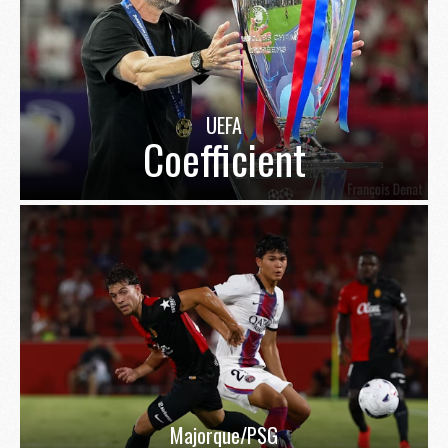
UEFA
Coefficient
Majorque/PSG