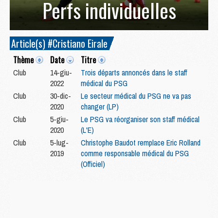
Perfs individuelles
Article(s) #Cristiano Eirale
Thème
Date
Titre
Club
14-giu-
Trois départs annoncés dans le staff
2022
médical du PSG
Club
30-dic-
Le secteur médical du PSG ne va pas
2020
changer (LP)
Club
5-giu-
Le PSG va réorganiser son staff médical
2020
(L'E)
Club
5-lug-
Christophe Baudot remplace Eric Rolland
2019
comme responsable médical du PSG
(Officiel)