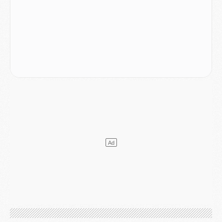
Match
- Podcast CulturePSG : Mercato (Godts, Suzuki, Akliouche, Barcola, etc)
Mercato
- L'Ajax attend bien plus de 45M pour Mika Godts
Club
- Quatre retours importants dans le groupe du PSG, et un plus discret
Mercato
- Ayari file en Ligue 2
Club
- Le PSG s'associe avec un géant de la tech
Mercato
- Vu d'Italie, le transfert de Suzuki au PSG est bien engagé
Mercato
- Ferran Torres ne serait pas à vendre, mais...
Europe
- Gros coup dur pour Aston Villa avant de croiser le PSG
DIMANCHE 02 AOÛT
Mercato
- Le transfert de Kolo Muani à la Juventus est officiel
Mercato
- [MAJ] Le PSG a fait une grosse offre à Parme pour Suzuki
Mercato
- Le PSG a envoyé une première offre pour Mika Godts
Club
- Après Pacho, d'autres retours en vue
Mercato
- Changement de dernière minute pour Kolo Muani
SAMEDI 01 AOÛT
Mercato
- L'agent de Mika Godts confirme un accord avec le PSG
Club
- Quels numéros de maillot pour Akliouche et Digne au PSG ?
Match
- Un hommage prévu lors de Brest/PSG
Mercato
- Le PSG et le Barça ont rendez-vous pour Ferran Torres