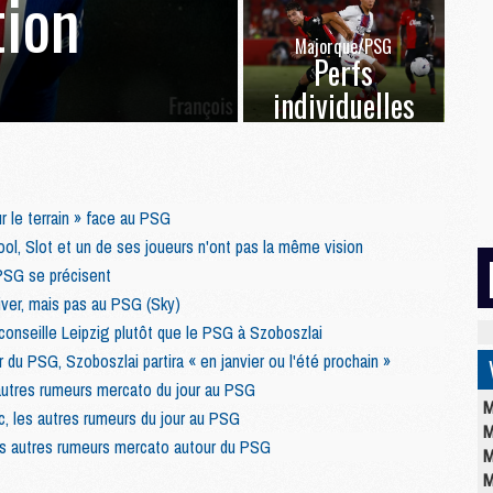
ion
Majorque/PSG
Perfs
individuelles
ur le terrain » face au PSG
ool, Slot et un de ses joueurs n'ont pas la même vision
PSG se précisent
iver, mais pas au PSG (Sky)
conseille Leipzig plutôt que le PSG à Szoboszlai
 du PSG, Szoboszlai partira « en janvier ou l'été prochain »
 autres rumeurs mercato du jour au PSG
M
c, les autres rumeurs du jour au PSG
M
les autres rumeurs mercato autour du PSG
M
M