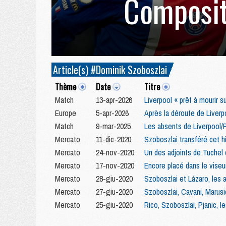
Composit
Article(s) #Dominik Szoboszlai
Thème
Date
Titre
Match
13-apr-2026
Liverpool « prêt à mourir s
Europe
5-apr-2026
Après la déroute de Liverp
Match
9-mar-2025
Les absents de Liverpool/
Mercato
11-dic-2020
Szoboszlai transféré cet h
Mercato
24-nov-2020
Un des adjoints de Tuchel 
Mercato
17-nov-2020
Encore placé dans le viseur
Mercato
28-giu-2020
Szoboszlai et Lázaro, les
Mercato
27-giu-2020
Szoboszlai, Cavani, Marusi
Mercato
25-giu-2020
Rico, Szoboszlai, Pjanic, 