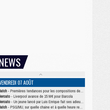
NEWS
VENDREDI 07 AOÛT
atch
- Premières tendances pour les compositions de PSG/MU
ercato
- Liverpool avance de 15 M€ pour Barcola
ercato
- Un jeune lancé par Luis Enrique fait ses adieux au PSG
atch
- PSG/MU, sur quelle chaine et à quelle heure regarder le match ?