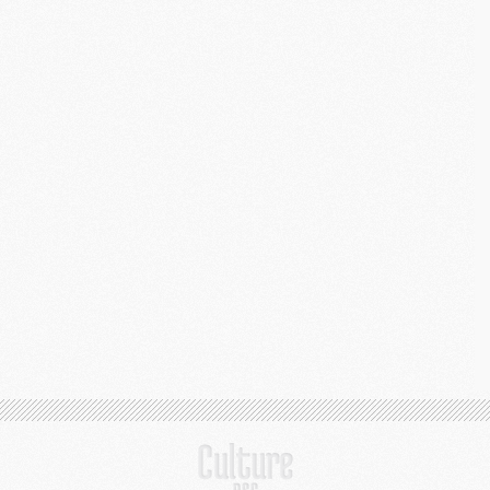
M
C
M
M
M
M
M
M
C
C
M
S
M
C
M
C