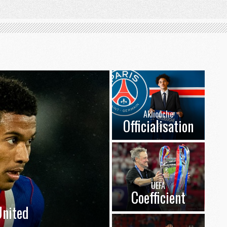
Akliouche
Officialisation
UEFA
Coefficient
nited