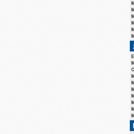
M
M
M
M
M
M
E
M
C
M
M
M
M
M
M
M