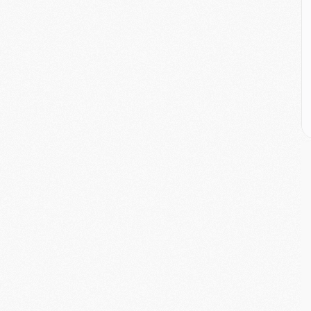
M
M
M
M
C
M
C
M
M
E
M
M
M
C
M