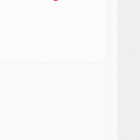
ercato
- Le PSG veut accélérer, Ferran Torres temporise
ercato
- Liverpool encore très loin du compte pour Barcola
LUNDI 03 AOÛT
atch
- Podcast CulturePSG : Mercato (Godts, Suzuki, Akliouche, Barcola, etc)
ercato
- L'Ajax attend bien plus de 45M pour Mika Godts
lub
- Quatre retours importants dans le groupe du PSG, et un plus discret
ercato
- Ayari file en Ligue 2
lub
- Le PSG s'associe avec un géant de la tech
ercato
- Vu d'Italie, le transfert de Suzuki au PSG est bien engagé
ercato
- Ferran Torres ne serait pas à vendre, mais...
urope
- Gros coup dur pour Aston Villa avant de croiser le PSG
DIMANCHE 02 AOÛT
ercato
- Le transfert de Kolo Muani à la Juventus est officiel
ercato
- [MAJ] Le PSG a fait une grosse offre à Parme pour Suzuki
ercato
- Le PSG a envoyé une première offre pour Mika Godts
lub
- Après Pacho, d'autres retours en vue
ercato
- Changement de dernière minute pour Kolo Muani
SAMEDI 01 AOÛT