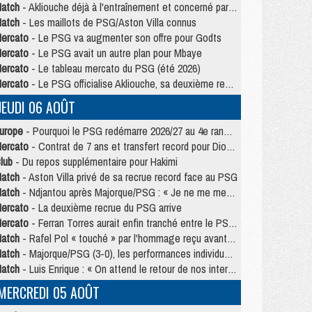
atch
- Akliouche déjà à l'entraînement et concerné par PSG/MU ?
atch
- Les maillots de PSG/Aston Villa connus
ercato
- Le PSG va augmenter son offre pour Godts
ercato
- Le PSG avait un autre plan pour Mbaye
ercato
- Le tableau mercato du PSG (été 2026)
ercato
- Le PSG officialise Akliouche, sa deuxième recrue de l’été
JEUDI 06 AOÛT
urope
- Pourquoi le PSG redémarre 2026/27 au 4e rang du coefficient UEFA
ercato
- Contrat de 7 ans et transfert record pour Diomandé loin du PSG
lub
- Du repos supplémentaire pour Hakimi
atch
- Aston Villa privé de sa recrue record face au PSG
atch
- Ndjantou après Majorque/PSG : « Je ne me mets pas de plafond »
ercato
- La deuxième recrue du PSG arrive
ercato
- Ferran Torres aurait enfin tranché entre le PSG et le Barça
atch
- Rafel Pol « touché » par l'hommage reçu avant Majorque/PSG
atch
- Majorque/PSG (3-0), les performances individuelles
atch
- Luis Enrique : « On attend le retour de nos internationaux »
MERCREDI 05 AOÛT