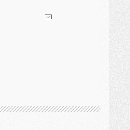
ercato
- Le PSG presserait Ferran Torres de se décider, deux pistes de secours
lub
- Déguisements, shopping, double scouting, Luis Campos dévoile ses méthodes
ercato
- Kroupi retiré du mercato
ercato
- Enfin une avancée dans le transfert d'Akliouche
MERCREDI 29 JUILLET
ercato
- Ferran Torres priorité du PSG, mais ouvert à tout
ercato
- Première offre de Liverpool en approche pour Barcola
ercato
- Le montant du transfert de Kolo Muani se précise, la formule aussi
ercato
- Kolo Muani attendu en Italie, son transfert débloqué
ercato
- Monaco a encore repoussé une offre du PSG pour Akliouche
ercato
- Liverpool presque d'accord avec Barcola, le PSG pas du tout
ercato
- Moment décisif pour le transfert de Kolo Muani
MARDI 28 JUILLET
ercato
- Des intermédiaires ont tenté de relancer Diomande au PSG
lub
- Au moins neuf jeunes conviés à l'entraînement des pros
ercato
- Une partie du communiqué du PSG sur Diomande expliquée
ercato
- Barcola futur plus gros transfert de l'été ?
ormation
- Retour sur la saison des U17 du PSG en 7 chiffres clés
lub
- Le PSG connaît ses premiers matches de septembre