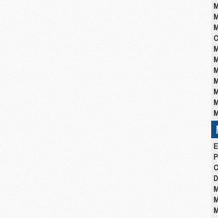
M
M
M
C
M
M
M
M
M
M
M
E
P
C
D
M
M
M