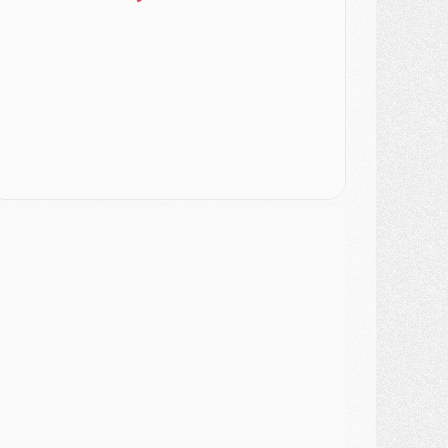
SAMEDI 01 AOÛT
ercato
- L'agent de Mika Godts confirme un accord avec le PSG
lub
- Quels numéros de maillot pour Akliouche et Digne au PSG ?
atch
- Un hommage prévu lors de Brest/PSG
ercato
- Le PSG et le Barça ont rendez-vous pour Ferran Torres
ercato
- Guéla Doué dans les listes du PSG
ercato
- Le transfert de Mika Godts au PSG en bonne voie
VENDREDI 31 JUILLET
atch
- Un diffuseur annoncé pour les deux premiers matchs amicaux du PSG
ercato
- Le transfert d'Akliouche au PSG bouclé, le montant se précise
lub
- Un retour majeur dans le groupe du PSG
lub
- [MAJ] Ndjantou et deux jeunes du PSG annoncés dans un tournoi U21
ercato
- L'étonnante piste Suzuki confirmée et onéreuse
JEUDI 30 JUILLET
élections
- Ancelotti fait le ménage au Brésil mais veut garder Marquinhos
ercato
- Le statu quo du milieu du PSG se précise
lub
- Le PSG plutôt que la FIFA pour Al-Khelaïfi, poussé par l'UEFA ?