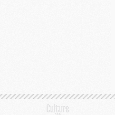
M
C
M
M
M
M
M
M
M
M
M
M
C
M
M
F
C