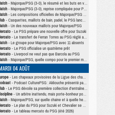
atch
- Majorque/PSG (3-0), le résumé et les buts en video
atch
- Majorque/PSG (3-0), reprise compliquée pour Paris
atch
- Les compositions officielles de Majorque/PSG avec Kvara et de nombreux jeunes
lub
- Casquettes, maillots de bain, padel, le PSG lance sa collection été
atch
- Un des nouveaux maillots pour Majorque/PSG
ercato
- Le PSG prépare une nouvelle offre pour Suzuki
ercato
- Le transfert de Ferran Torres au PSG réglé avant le 12 août ?
atch
- Le groupe pour Majorque/PSG avec 11 absents
ercato
- Le PSG officialise un quatrième prêt
ercato
- Liverpool ne veut pas que Barcola au PSG
atch
- Majorque/PSG, quelle compo pour le premier match de la saison 2026/27 ?
MARDI 04 AOÛT
urope
- Les chapeaux provisoires de la Ligue des champions 2026/27
odcast
- Podcast CulturePSG : Akliouche présenté par un fan de Monaco
lub
- Le PSG dévoile sa première collection d'entraînement pour 2026/2027
iscipline
- Un arbitre inattendu, mais porte-bonheur pour Lens/PSG
atch
- Majorque/PSG, sur quelle chaine et à quelle heure regarder le match ?
ercato
- Le plan du PSG pour Suzuki et Chevalier se précise
ercato
- Le tableau mercato du PSG (été 2026)