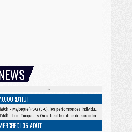
NEWS
AUJOURD'HUI
atch
- Majorque/PSG (3-0), les performances individuelles
atch
- Luis Enrique : « On attend le retour de nos internationaux »
MERCREDI 05 AOÛT