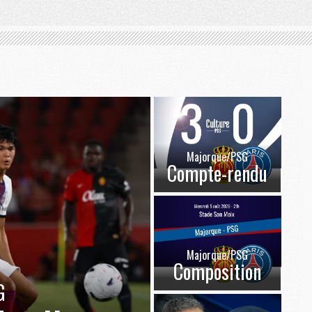
Majorque/PSG
Compte-rendu
Majorque/PSG
Composition
G