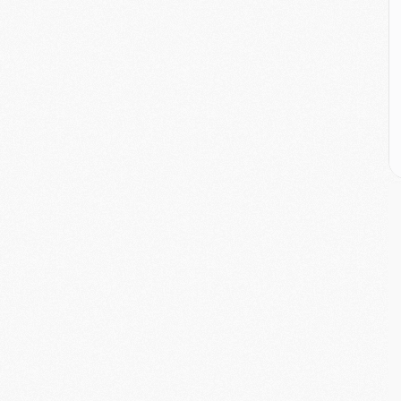
M
C
M
M
M
M
M
M
C
C
M
S
M
C