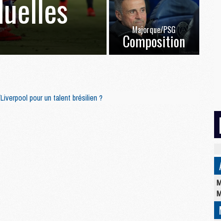
duelles
Majorque/PSG
Composition
verpool pour un talent brésilien ?
M
M