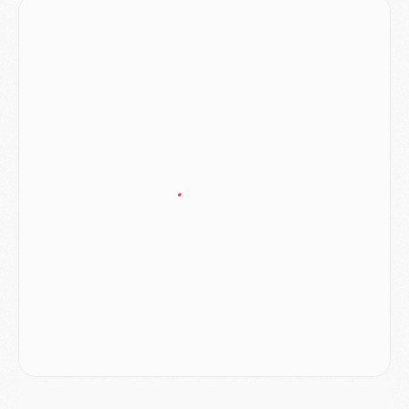
Match
- Majorque/PSG, sur quelle chaine et à quelle heure regarder le match ?
Mercato
- Le plan du PSG pour Suzuki et Chevalier se précise
Mercato
- L'Ajax refuse la première offre du PSG pour Godts
Mercato
- Le PSG veut accélérer, Ferran Torres temporise
Mercato
- Liverpool encore très loin du compte pour Barcola
LUNDI 03 AOÛT
Match
- Podcast CulturePSG : Mercato (Godts, Suzuki, Akliouche, Barcola, etc)
Mercato
- L'Ajax attend bien plus de 45M pour Mika Godts
Club
- Quatre retours importants dans le groupe du PSG, et un plus discret
Mercato
- Ayari file en Ligue 2
Club
- Le PSG s'associe avec un géant de la tech
Mercato
- Vu d'Italie, le transfert de Suzuki au PSG est bien engagé
Mercato
- Ferran Torres ne serait pas à vendre, mais...
Europe
- Gros coup dur pour Aston Villa avant de croiser le PSG
DIMANCHE 02 AOÛT
Mercato
- Le transfert de Kolo Muani à la Juventus est officiel
Mercato
- [MAJ] Le PSG a fait une grosse offre à Parme pour Suzuki
Mercato
- Le PSG a envoyé une première offre pour Mika Godts