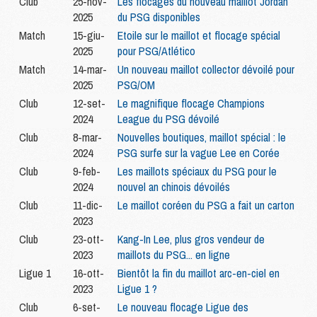
Club
25-nov-
Les flocages du nouveau maillot Jordan
2025
du PSG disponibles
Match
15-giu-
Etoile sur le maillot et flocage spécial
2025
pour PSG/Atlético
Match
14-mar-
Un nouveau maillot collector dévoilé pour
2025
PSG/OM
Club
12-set-
Le magnifique flocage Champions
2024
League du PSG dévoilé
Club
8-mar-
Nouvelles boutiques, maillot spécial : le
2024
PSG surfe sur la vague Lee en Corée
Club
9-feb-
Les maillots spéciaux du PSG pour le
2024
nouvel an chinois dévoilés
Club
11-dic-
Le maillot coréen du PSG a fait un carton
2023
Club
23-ott-
Kang-In Lee, plus gros vendeur de
2023
maillots du PSG... en ligne
Ligue 1
16-ott-
Bientôt la fin du maillot arc-en-ciel en
2023
Ligue 1 ?
Club
6-set-
Le nouveau flocage Ligue des