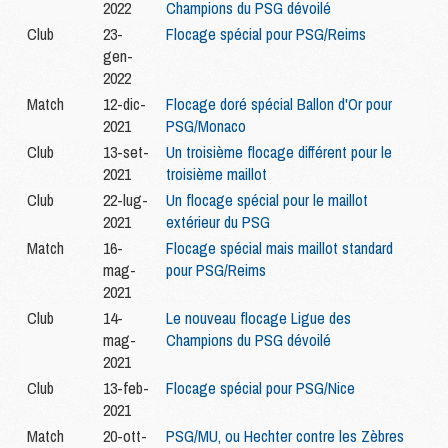
2022
Champions du PSG dévoilé
Club
23-
Flocage spécial pour PSG/Reims
gen-
2022
Match
12-dic-
Flocage doré spécial Ballon d'Or pour
2021
PSG/Monaco
Club
13-set-
Un troisième flocage différent pour le
2021
troisième maillot
Club
22-lug-
Un flocage spécial pour le maillot
2021
extérieur du PSG
Match
16-
Flocage spécial mais maillot standard
mag-
pour PSG/Reims
2021
Club
14-
Le nouveau flocage Ligue des
mag-
Champions du PSG dévoilé
2021
Club
13-feb-
Flocage spécial pour PSG/Nice
2021
Match
20-ott-
PSG/MU, ou Hechter contre les Zèbres