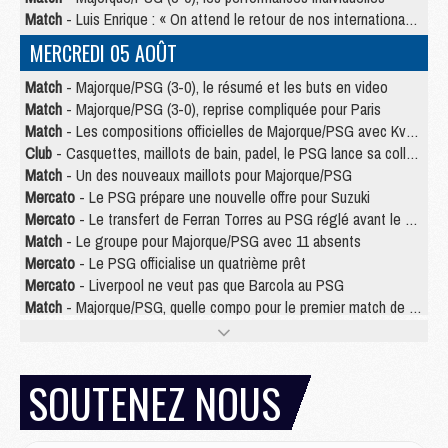
Match
- Luis Enrique : « On attend le retour de nos internationaux »
MERCREDI 05 AOÛT
Match
- Majorque/PSG (3-0), le résumé et les buts en video
Match
- Majorque/PSG (3-0), reprise compliquée pour Paris
Match
- Les compositions officielles de Majorque/PSG avec Kvara et de nombreux jeunes
Club
- Casquettes, maillots de bain, padel, le PSG lance sa collection été
Match
- Un des nouveaux maillots pour Majorque/PSG
Mercato
- Le PSG prépare une nouvelle offre pour Suzuki
Mercato
- Le transfert de Ferran Torres au PSG réglé avant le 12 août ?
Match
- Le groupe pour Majorque/PSG avec 11 absents
Mercato
- Le PSG officialise un quatrième prêt
Mercato
- Liverpool ne veut pas que Barcola au PSG
Match
- Majorque/PSG, quelle compo pour le premier match de la saison 2026/27 ?
MARDI 04 AOÛT
Europe
- Les chapeaux provisoires de la Ligue des champions 2026/27
SOUTENEZ NOUS
Podcast
- Podcast CulturePSG : Akliouche présenté par un fan de Monaco
Club
- Le PSG dévoile sa première collection d'entraînement pour 2026/2027
Discipline
- Un arbitre inattendu, mais porte-bonheur pour Lens/PSG