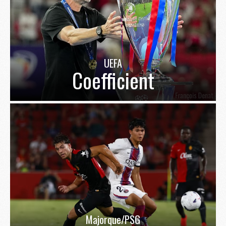
UEFA
Coefficient
Majorque/PSG