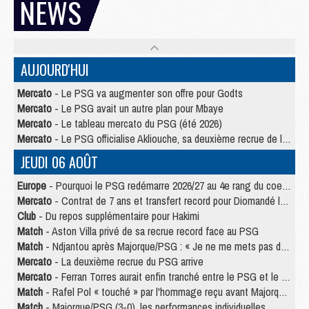
NEWS
AUJOURD'HUI
Mercato
- Le PSG va augmenter son offre pour Godts
Mercato
- Le PSG avait un autre plan pour Mbaye
Mercato
- Le tableau mercato du PSG (été 2026)
Mercato
- Le PSG officialise Akliouche, sa deuxième recrue de l’été
JEUDI 06 AOÛT
Europe
- Pourquoi le PSG redémarre 2026/27 au 4e rang du coefficient UEFA
Mercato
- Contrat de 7 ans et transfert record pour Diomandé loin du PSG
Club
- Du repos supplémentaire pour Hakimi
Match
- Aston Villa privé de sa recrue record face au PSG
Match
- Ndjantou après Majorque/PSG : « Je ne me mets pas de plafond »
Mercato
- La deuxième recrue du PSG arrive
Mercato
- Ferran Torres aurait enfin tranché entre le PSG et le Barça
Match
- Rafel Pol « touché » par l'hommage reçu avant Majorque/PSG
Match
- Majorque/PSG (3-0), les performances individuelles