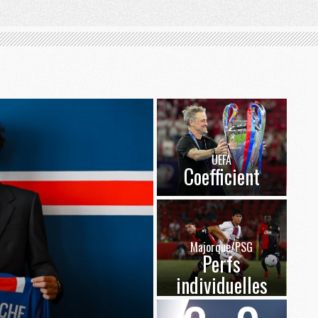
UEFA
Coefficient
Majorque/PSG
Perfs
individuelles