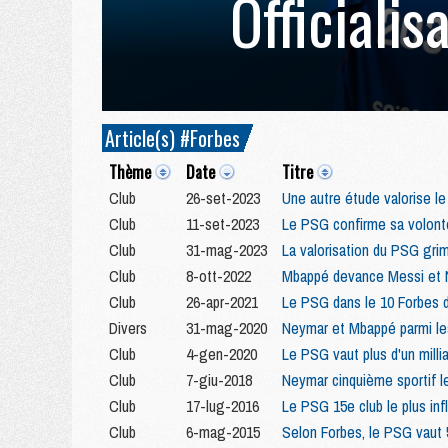
Officialis
Article(s) #Forbes
Thème
Date
Titre
Club
26-set-2023
Une autre étude valorise le
Club
11-set-2023
Le PSG confirme sa volonté
Club
31-mag-2023
La valorisation du PSG gr
Club
8-ott-2022
Mbappé devance Messi et 
Club
26-apr-2021
Le PSG dans le 10 Forbes de
Divers
31-mag-2020
Neymar et Mbappé parmi le
Club
4-gen-2020
Le PSG vaut plus d'un milli
Club
7-giu-2018
Neymar cinquième sportif 
Club
17-lug-2016
Le PSG 15e club le plus in
Club
6-mag-2015
Selon Forbes, le PSG vaut