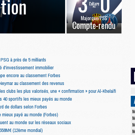
ation
Majorque/PSG
Compte-rendu
 PSG à près de 5 milliards
 d'investissement immobilier
impe encore au classement Forbes
Neymar au classement des revenus
s clubs les plus valorisés, une « confirmation » pour Al-Khelaïfi
s 40 sportifs les mieux payés au monde
ard de dollars selon Forbes
M
le mieux payé au monde (Forbes)
M
fluent au monde sur les réseaux sociaux
M
 558M€ (12ème mondial)
M