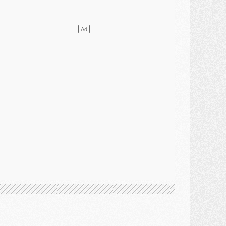
VENDREDI 31 JUILLET
atch
- Un diffuseur annoncé pour les deux premiers matchs amicaux du PSG
ercato
- Le transfert d'Akliouche au PSG bouclé, le montant se précise
lub
- Un retour majeur dans le groupe du PSG
lub
- [MAJ] Ndjantou et deux jeunes du PSG annoncés dans un tournoi U21
ercato
- L'étonnante piste Suzuki confirmée et onéreuse
JEUDI 30 JUILLET
élections
- Ancelotti fait le ménage au Brésil mais veut garder Marquinhos
ercato
- Le statu quo du milieu du PSG se précise
lub
- Le PSG plutôt que la FIFA pour Al-Khelaïfi, poussé par l'UEFA ?
ercato
- Le PSG presserait Ferran Torres de se décider, deux pistes de secours
lub
- Déguisements, shopping, double scouting, Luis Campos dévoile ses méthodes
ercato
- Kroupi retiré du mercato
ercato
- Enfin une avancée dans le transfert d'Akliouche
MERCREDI 29 JUILLET
ercato
- Ferran Torres priorité du PSG, mais ouvert à tout
ercato
- Première offre de Liverpool en approche pour Barcola