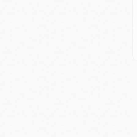
C
M
C
M
M
E
M
M
M
C
M
M
C
M
M
M
M