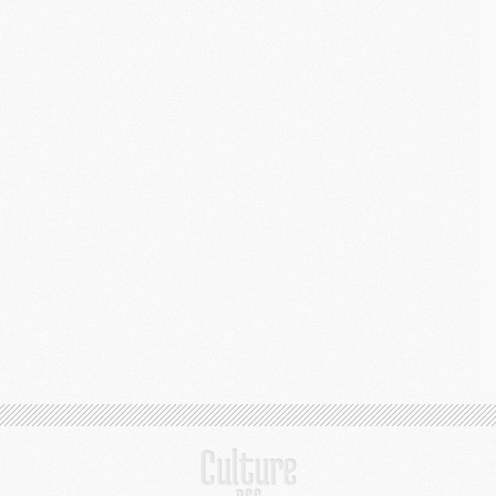
M
M
C
C
M
S
M
C
M
C
M
M
M
M