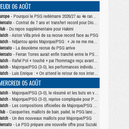
JEUDI 06 AOÛT
urope
- Pourquoi le PSG redémarre 2026/27 au 4e rang du coefficient UEFA
ercato
- Contrat de 7 ans et transfert record pour Diomandé loin du PSG
lub
- Du repos supplémentaire pour Hakimi
atch
- Aston Villa privé de sa recrue record face au PSG
atch
- Ndjantou après Majorque/PSG : « Je ne me mets pas de plafond »
ercato
- La deuxième recrue du PSG arrive
ercato
- Ferran Torres aurait enfin tranché entre le PSG et le Barça
atch
- Rafel Pol « touché » par l'hommage reçu avant Majorque/PSG
atch
- Majorque/PSG (3-0), les performances individuelles
atch
- Luis Enrique : « On attend le retour de nos internationaux »
MERCREDI 05 AOÛT
atch
- Majorque/PSG (3-0), le résumé et les buts en video
atch
- Majorque/PSG (3-0), reprise compliquée pour Paris
atch
- Les compositions officielles de Majorque/PSG avec Kvara et de nombreux jeunes
lub
- Casquettes, maillots de bain, padel, le PSG lance sa collection été
atch
- Un des nouveaux maillots pour Majorque/PSG
ercato
- Le PSG prépare une nouvelle offre pour Suzuki