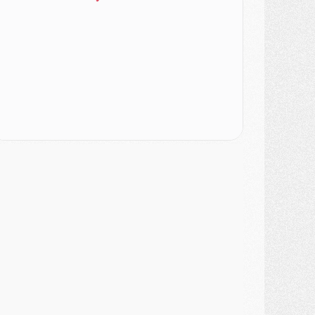
lub
- Quatre retours importants dans le groupe du PSG, et un plus discret
ercato
- Ayari file en Ligue 2
lub
- Le PSG s'associe avec un géant de la tech
ercato
- Vu d'Italie, le transfert de Suzuki au PSG est bien engagé
ercato
- Ferran Torres ne serait pas à vendre, mais...
urope
- Gros coup dur pour Aston Villa avant de croiser le PSG
DIMANCHE 02 AOÛT
ercato
- Le transfert de Kolo Muani à la Juventus est officiel
ercato
- [MAJ] Le PSG a fait une grosse offre à Parme pour Suzuki
ercato
- Le PSG a envoyé une première offre pour Mika Godts
lub
- Après Pacho, d'autres retours en vue
ercato
- Changement de dernière minute pour Kolo Muani
SAMEDI 01 AOÛT
ercato
- L'agent de Mika Godts confirme un accord avec le PSG
lub
- Quels numéros de maillot pour Akliouche et Digne au PSG ?
atch
- Un hommage prévu lors de Brest/PSG
ercato
- Le PSG et le Barça ont rendez-vous pour Ferran Torres
ercato
- Guéla Doué dans les listes du PSG
ercato
- Le transfert de Mika Godts au PSG en bonne voie