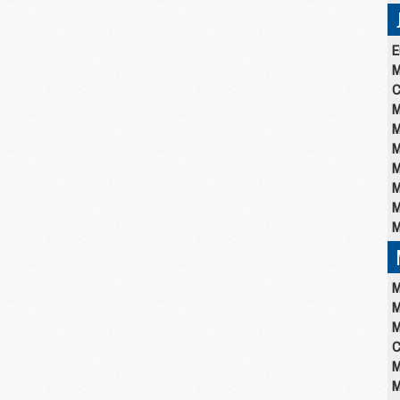
E
M
C
M
M
M
M
M
M
M
M
M
M
C
M
M